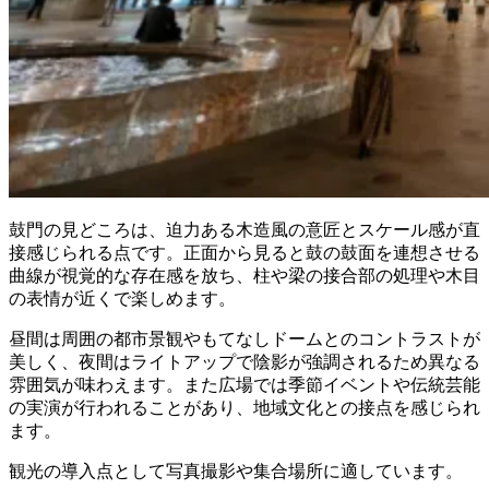
鼓門の見どころは、迫力ある木造風の意匠とスケール感が直
接感じられる点です。正面から見ると鼓の鼓面を連想させる
曲線が視覚的な存在感を放ち、柱や梁の接合部の処理や木目
の表情が近くで楽しめます。
昼間は周囲の都市景観やもてなしドームとのコントラストが
美しく、夜間はライトアップで陰影が強調されるため異なる
雰囲気が味わえます。また広場では季節イベントや伝統芸能
の実演が行われることがあり、地域文化との接点を感じられ
ます。
観光の導入点として写真撮影や集合場所に適しています。