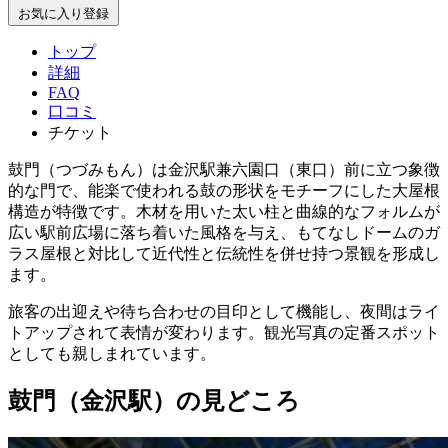
お気に入り登録
トップ
詳細
FAQ
口コミ
チケット
鼓門（つづみもん）は金沢駅兼六園口（東口）前に立つ象徴
的な門で、能楽で使われる鼓の形状をモチーフにした大屋根
構造が特徴です。木材を用いた太い柱と曲線的なフォルムが
広い駅前広場に落ち着いた風格を与え、もてなしドームのガ
ラス屋根と対比して近代性と伝統性を併せ持つ景観を形成し
ます。
旅客の出迎えや待ち合わせの目印として機能し、夜間はライ
トアップされて表情が変わります。観光写真の定番スポット
としても親しまれています。
鼓門（金沢駅）の見どころ