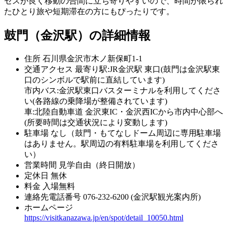
セスが良く移動の合間に立ち寄りやすいので、時間が限られ
たひとり旅や短期滞在の方にもぴったりです。
鼓門（金沢駅）の詳細情報
住所
石川県金沢市木ノ新保町1-1
交通アクセス
最寄り駅:JR金沢駅 東口(鼓門は金沢駅東
口のシンボルで駅前に直結しています)
市内バス:金沢駅東口バスターミナルを利用してくださ
い(各路線の乗降場が整備されています)
車:北陸自動車道 金沢東IC・金沢西ICから市内中心部へ
(所要時間は交通状況により変動します)
駐車場
なし（鼓門・もてなしドーム周辺に専用駐車場
はありません。駅周辺の有料駐車場を利用してくださ
い）
営業時間
見学自由（終日開放）
定休日
無休
料金
入場無料
連絡先電話番号
076-232-6200 (金沢駅観光案内所)
ホームページ
https://visitkanazawa.jp/en/spot/detail_10050.html