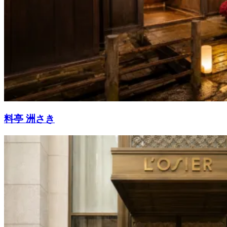
料亭 洲さき