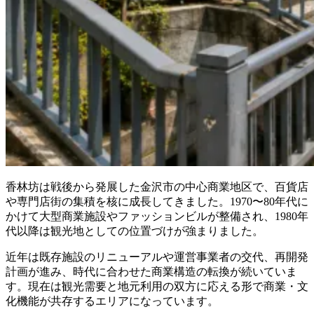
香林坊は戦後から発展した金沢市の中心商業地区で、百貨店
や専門店街の集積を核に成長してきました。1970〜80年代に
かけて大型商業施設やファッションビルが整備され、1980年
代以降は観光地としての位置づけが強まりました。
近年は既存施設のリニューアルや運営事業者の交代、再開発
計画が進み、時代に合わせた商業構造の転換が続いていま
す。現在は観光需要と地元利用の双方に応える形で商業・文
化機能が共存するエリアになっています。