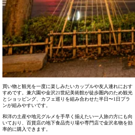
買い物と観光を一度に楽しみたいカップルや友人連れにおす
すめです。兼六園や金沢21世紀美術館が徒歩圏内のため観光
とショッピング、カフェ巡りを組み合わせた半日〜1日プラ
ンが組みやすいです。
和洋の土産や地元グルメを手早く揃えたい一人旅の方にも向
いており、百貨店の地下食品売り場や専門店で金沢名物を効
率的に購入できます。