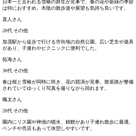
日本一と言われる雪椿の群生が見事で、春の花や新緑の季節
は特におすすめ。木陰の散歩道や展望も気持ち良いです。
直人さん
20代
その他
加茂駅から徒歩で行ける市街地の自然公園。広い芝生や遊具
があり、子連れやピクニックに便利でした。
拓海さん
30代
その他
春は桜と雪椿が同時に咲き、花の競演が見事。散策路が整備
されていてゆっくり写真を撮りながら回れます。
颯太さん
20代
その他
園内にリス園や神池の噴水、錦鯉があり子連れ散歩に最適。
ベンチや売店もあって休憩しやすいです。