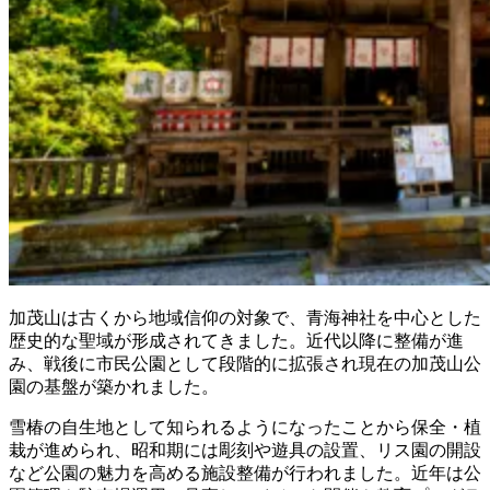
加茂山は古くから地域信仰の対象で、青海神社を中心とした
歴史的な聖域が形成されてきました。近代以降に整備が進
み、戦後に市民公園として段階的に拡張され現在の加茂山公
園の基盤が築かれました。
雪椿の自生地として知られるようになったことから保全・植
栽が進められ、昭和期には彫刻や遊具の設置、リス園の開設
など公園の魅力を高める施設整備が行われました。近年は公