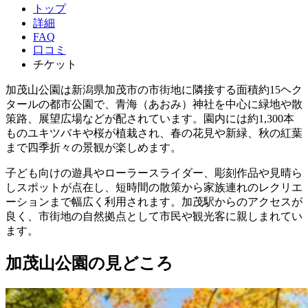
トップ
詳細
FAQ
口コミ
チケット
加茂山公園は新潟県加茂市の市街地に隣接する面積約15ヘク
タールの都市公園で、青海（あおみ）神社を中心に緑地や散
策路、展望広場などが配されています。園内には約1,300本
ものユキツバキや桜が植栽され、春の花見や新緑、秋の紅葉
まで四季折々の景観が楽しめます。
子ども向けの遊具やローラースライダー、彫刻作品や見晴ら
しスポットが点在し、短時間の散策から家族連れのレクリエ
ーションまで幅広く利用されます。加茂駅からのアクセスが
良く、市街地の自然拠点として市民や観光客に親しまれてい
ます。
加茂山公園の見どころ