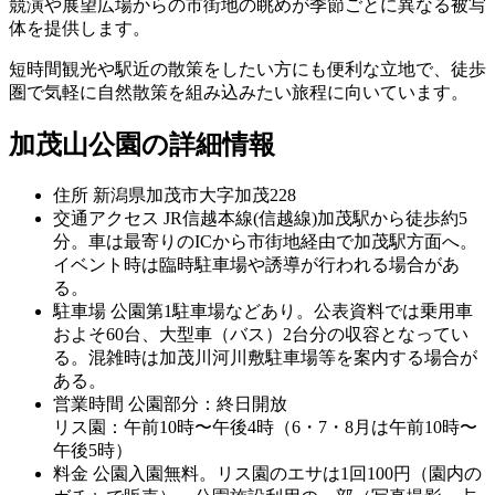
競演や展望広場からの市街地の眺めが季節ごとに異なる被写
体を提供します。
短時間観光や駅近の散策をしたい方にも便利な立地で、徒歩
圏で気軽に自然散策を組み込みたい旅程に向いています。
加茂山公園の詳細情報
住所
新潟県加茂市大字加茂228
交通アクセス
JR信越本線(信越線)加茂駅から徒歩約5
分。車は最寄りのICから市街地経由で加茂駅方面へ。
イベント時は臨時駐車場や誘導が行われる場合があ
る。
駐車場
公園第1駐車場などあり。公表資料では乗用車
およそ60台、大型車（バス）2台分の収容となってい
る。混雑時は加茂川河川敷駐車場等を案内する場合が
ある。
営業時間
公園部分：終日開放
リス園：午前10時〜午後4時（6・7・8月は午前10時〜
午後5時）
料金
公園入園無料。リス園のエサは1回100円（園内の