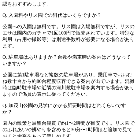
認をおすすめします。
Q. 入園料やリス園での餌代はいくらですか？
公園への入園は無料です。リス園は入場無料ですが、リスの
エサは園内のガチャで1回100円で販売されています。特別な
利用（占用や撮影等）は別途手数料が必要になる場合があり
ます。
Q. 駐車場はありますか？台数や満車時の案内はどうなって
いますか？
公園に第1駐車場など複数の駐車場があり、乗用車でおおむ
ね数十台から約80台程度収容できる案内が出ています。混雑
時は臨時駐車場や近隣の河川敷駐車場を案内する場合があり
ますので係員の表示に従ってください。
Q. 加茂山公園の見学にかかる所要時間はどれくらいです
か？
園内の散策と展望台観賞で約1〜2時間が目安です。リス園で
のふれあいや餌やりを含めると30分〜1時間ほど追加で見て
おくと余裕をもって楽しめます。