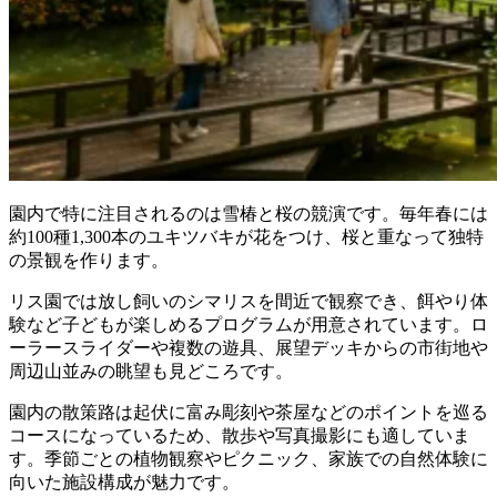
園内で特に注目されるのは雪椿と桜の競演です。毎年春には
約100種1,300本のユキツバキが花をつけ、桜と重なって独特
の景観を作ります。
リス園では放し飼いのシマリスを間近で観察でき、餌やり体
験など子どもが楽しめるプログラムが用意されています。ロ
ーラースライダーや複数の遊具、展望デッキからの市街地や
周辺山並みの眺望も見どころです。
園内の散策路は起伏に富み彫刻や茶屋などのポイントを巡る
コースになっているため、散歩や写真撮影にも適していま
す。季節ごとの植物観察やピクニック、家族での自然体験に
向いた施設構成が魅力です。