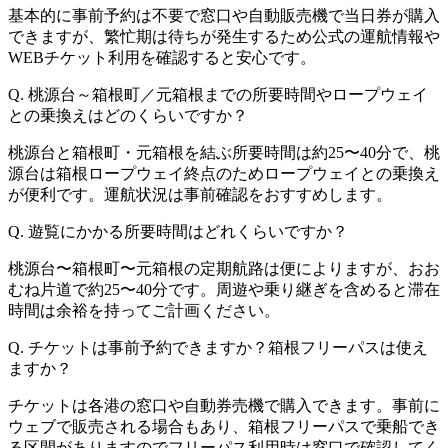
基本的に事前予約は不要で窓口や自動販売機で当日券が購入
できますが、繁忙期は待ちが発生するため公式の運航情報や
WEBチケット利用を確認すると安心です。
Q. 桃源台～箱根町／元箱根までの所要時間やロープウェイ
との乗換えはどのくらいですか？
桃源台と箱根町・元箱根を結ぶ所要時間は約25〜40分で、桃
源台は箱根ロープウェイ終点のためロープウェイとの乗換え
が便利です。運航状況は事前確認をおすすめします。
Q. 遊覧にかかる所要時間はどれくらいですか？
桃源台〜箱根町〜元箱根の定期航路は便によりますが、おお
むね片道で約25〜40分です。周遊や乗り継ぎを含めると滞在
時間は余裕を持ってご計画ください。
Q. チケットは事前予約できますか？箱根フリーパスは使え
ますか？
チケットは各港の窓口や自動券売機で購入できます。事前に
ウェブで販売される場合もあり、箱根フリーパスで乗船でき
る区間がありますのでフリーパス利用時は窓口で確認してく