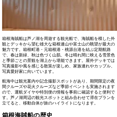
箱根海賊船は芦ノ湖を周遊する観光船で、海賊船を模した外
観とデッキから望む雄大な箱根連山や富士山の眺望が最大の
魅力です。箱根町港・元箱根港・桃源台港を結ぶ定期航路
で、春は新緑、秋は色づく山肌、冬は晴れ間に映える雪景色
と季節ごとの景観を湖上から堪能できます。屋外デッキでは
写真撮影や風を感じる散策が楽しめ、家族連れやカップル、
写真愛好家に向いています。
航海中は観光案内や記念撮影スポットがあり、期間限定の夜
間クルーズや花火クルーズなど季節イベントも実施されます
ので、運航ダイヤや特別便の情報を事前に確認すると便利で
す。芦ノ湖周辺の観光スポットと組み合わせて滞在プランを
立てると、移動自体が旅のハイライトになります。
箱根海賊船の歴史