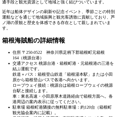
通手段と観光資源として地域と強く結びついています。
近年は船体デザインの刷新や記念イベント、季節ごとの特別
運航などを通じて地域振興と観光客誘致に貢献しており、芦
ノ湖の景観と歴史を体感できる存在として親しまれていま
す。
箱根海賊船の詳細情報
住所
〒250-0522 神奈川県足柄下郡箱根町元箱根
164（桃源台港）
交通アクセス
桃源台港・箱根町港・元箱根港の三港を
結ぶ運航です。
鉄道＋バス：箱根登山鉄道「箱根湯本駅」または小田
原から箱根登山バスで各港へ向かいます。
ロープウェイ接続：桃源台は箱根ロープウェイの桃源
台駅と接続します。
車：東名高速・小田原厚木道路経由で箱根方面へ。各
港周辺の案内表示に従ってください。
駐車場
箱根町港隣接の無料駐車場：約120台（箱根町
観光協会案内に記載）。