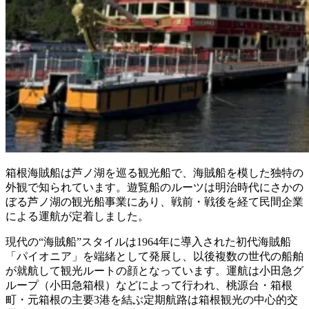
箱根海賊船は芦ノ湖を巡る観光船で、海賊船を模した独特の
外観で知られています。遊覧船のルーツは明治時代にさかの
ぼる芦ノ湖の観光船事業にあり、戦前・戦後を経て民間企業
による運航が定着しました。
現代の“海賊船”スタイルは1964年に導入された初代海賊船
「パイオニア」を端緒として発展し、以後複数の世代の船舶
が就航して観光ルートの顔となっています。運航は小田急グ
ループ（小田急箱根）などによって行われ、桃源台・箱根
町・元箱根の主要3港を結ぶ定期航路は箱根観光の中心的交