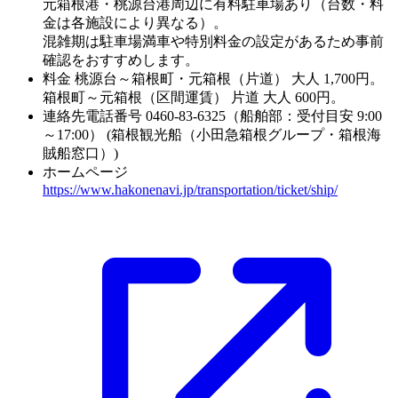
元箱根港・桃源台港周辺に有料駐車場あり（台数・料
金は各施設により異なる）。
混雑期は駐車場満車や特別料金の設定があるため事前
確認をおすすめします。
料金
桃源台～箱根町・元箱根（片道） 大人 1,700円。
箱根町～元箱根（区間運賃） 片道 大人 600円。
連絡先電話番号
0460-83-6325（船舶部：受付目安 9:00
～17:00） (箱根観光船（小田急箱根グループ・箱根海
賊船窓口）)
ホームページ
https://www.hakonenavi.jp/transportation/ticket/ship/