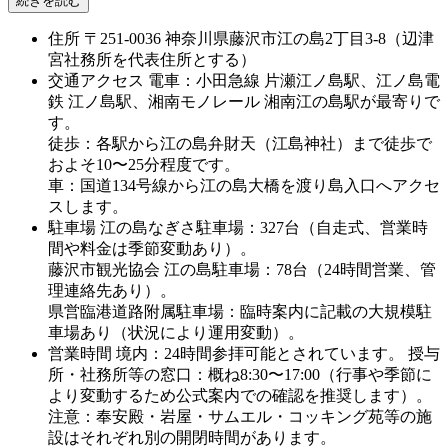
続きを読む
住所
〒251-0036 神奈川県藤沢市江の島2丁目3-8（辺津
宮社務所を代表住所とする）
交通アクセス
電車：小田急線 片瀬江ノ島駅、江ノ島電
鉄 江ノ島駅、湘南モノレール 湘南江の島駅が最寄りで
す。
徒歩：各駅から江の島弁財天（江島神社）まで徒歩で
およそ10〜25分程度です。
車：国道134号線から江の島大橋を渡り島入口へアクセ
スします。
駐車場
江の島なぎさ駐車場：327台（自走式、営業時
間や料金は季節変動あり）。
藤沢市観光協会 江の島駐車場：78台（24時間営業、管
理連絡先あり）。
県営臨港道路附属駐車場：臨時案内に記載の大規模駐
車場あり（状況により運用変動）。
営業時間
境内：24時間参拝可能とされています。 授与
所・社務所等の窓口：概ね8:30〜17:00（行事や季節に
より変動するため公式案内での確認を推奨します）。
注意：奉安殿・岩屋・サムエル・コッキング苑等の施
設はそれぞれ別の開閉時間があります。