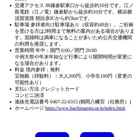
交通アクセス
JR鎌倉駅東口から徒歩約10分です。江ノ
島電鉄（江ノ電）鎌倉駅から徒歩約10分です。横浜横
須賀道路 朝比奈ICから約5kmです。
駐車場
参拝者向け駐車場あり（収容約40台）。ご祈祷
を受ける方は2時間まで無料の案内がある場合がありま
す。混雑時は満車になることが多いため公共交通機関
の利用を推奨します。
営業時間
年中：開門 6:00／閉門 20:00
※例大祭や年末年始など行事により開閉時間が変更に
なる場合があります。
料金
境内参拝：無料
宝物殿（拝観料）：大人200円、小学生100円（変更の
可能性あり）
支払い方法
クレジットカード
コンビニ決済
連絡先電話番号
0467-22-0315 (鶴岡八幡宮（社務所）)
ホームページ
https://www.hachimangu.or.jp/index.html