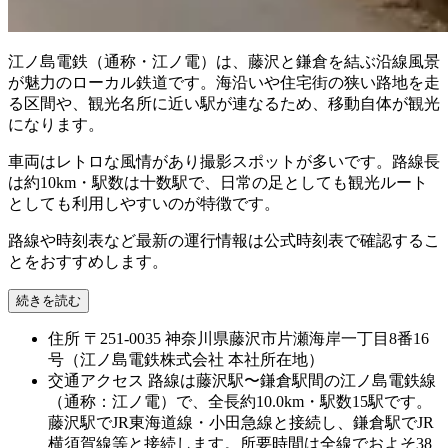
江ノ島電鉄（通称・江ノ電）は、藤沢と鎌倉を結ぶ沿線風景
が魅力のローカル鉄道です。海沿いや住宅街の狭い路地を走
る区間や、観光名所に近い駅が連なるため、移動自体が観光
になります。
車両はレトロな風情があり撮影スポットが多いです。路線長
は約10km・駅数は十数駅で、日常の足としても観光ルート
としても利用しやすいのが特徴です。
路線や時刻表など最新の運行情報は公式時刻表で確認するこ
とをおすすめします。
続きを読む
住所
〒251-0035 神奈川県藤沢市片瀬海岸一丁目8番16
号（江ノ島電鉄株式会社 本社所在地）
交通アクセス
路線は藤沢駅〜鎌倉駅間の江ノ島電鉄線
（通称：江ノ電）で、全長約10.0km・駅数15駅です。
藤沢駅でJR東海道線・小田急線と接続し、鎌倉駅でJR
横須賀線等と接続します。所要時間は全線でおよそ38