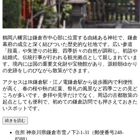
鶴岡八幡宮は鎌倉市中心部に位置する由緒ある神社で、鎌倉
幕府の成立と深く結びついた歴史的な社地です。広い参道
「段葛」や朱塗りの社殿、四季折々の自然が調和し、初詣や
結婚式、伝統行事が行われる観光拠点として親しまれていま
す。境内には国の重要文化財や宝物館があり、源頼朝ゆかり
の史跡をしのびながら散策ができます。
アクセスはJR鎌倉駅・江ノ電鎌倉駅から徒歩圏内で利便性
が高く、春の桜や秋の紅葉、祭礼の風景など四季ごとの見ど
ころが多いです。参拝や見学だけでなく、周辺の古都散策の
起点としても便利で、初めての鎌倉訪問でも押さえておきた
いスポットです。
続きを読む
住所
神奈川県鎌倉市雪ノ下2-1-31（郵便番号248-
8588）