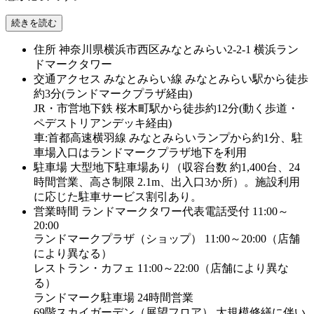
続きを読む
住所
神奈川県横浜市西区みなとみらい2-2-1 横浜ラン
ドマークタワー
交通アクセス
みなとみらい線 みなとみらい駅から徒歩
約3分(ランドマークプラザ経由)
JR・市営地下鉄 桜木町駅から徒歩約12分(動く歩道・
ペデストリアンデッキ経由)
車:首都高速横羽線 みなとみらいランプから約1分、駐
車場入口はランドマークプラザ地下を利用
駐車場
大型地下駐車場あり（収容台数 約1,400台、24
時間営業、高さ制限 2.1m、出入口3か所）。施設利用
に応じた駐車サービス割引あり。
営業時間
ランドマークタワー代表電話受付 11:00～
20:00
ランドマークプラザ（ショップ） 11:00～20:00（店舗
により異なる）
レストラン・カフェ 11:00～22:00（店舗により異な
る）
ランドマーク駐車場 24時間営業
69階スカイガーデン（展望フロア） 大規模修繕に伴い