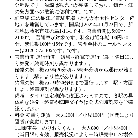
分程度です。沿線は観光地が密集しており、鎌倉・江
の島方面への散策に便利です。です。
駐車場
江の島江ノ電駐車場（かながわ女性センター跡
地）を運営しています。開業は2025年11月22日で、所
在地は藤沢市江の島1-11-1です。営業時間は5:00〜
21:00で、普通車が対象です。料金は通年期100円/20
分、繁忙期100円/15分です。管理会社のコールセンタ
ーは0120-572-105です。です。
営業時間
運行時間：始発～終電で運行（駅・曜日によ
り始発／終電時刻が異なります）。
始発の例：概ね5時20分頃～5時46分頃から運行が始ま
ります（駅により差があります）。
終電の例：概ね23時30分頃まで運行します（駅・方面
により終電時刻が異なります）。
備考：ダイヤは定期的に改正されますので、各駅の具
体的な始発・終電や臨時ダイヤは公式の時刻表をご確
認ください。
料金
初乗り運賃：大人200円／小児100円（区間により
運賃が変動します）。
1日乗車券「のりおりくん」：大人800円／小児400円
（当日限り有効、販売状況により一時販売中止の場合