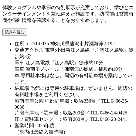
体験プログラムや季節の特別展示が充実しており、学びとエ
ンターテインメントを兼ね備えた施設です。訪問前は営業時
間や混雑情報を確認することをおすすめします。
続きを読む
住所
〒251-0035 神奈川県藤沢市片瀬海岸2-19-1
交通アクセス
電車:小田急江ノ島線『片瀬江ノ島駅』徒
歩約3分
電車:江ノ島電鉄『江ノ島駅』徒歩約10分
電車:湘南モノレール『湘南江の島駅』徒歩約10分
車:専用駐車場はなし。周辺の有料駐車場を案内してい
ます。
駐車場
当館には専用の駐車場はございません。周辺の
有料駐車場をご利用ください。
湘南海岸公園 中部駐車場：収容356台／TEL 0466-35-
0036
片瀬海岸地下駐車場：収容200台／TEL 0466-24-0425
江ノ電駐車センター：収容200台／TEL 0466-23-2441
営業時間
2026年度
（※内は最終入館時間）