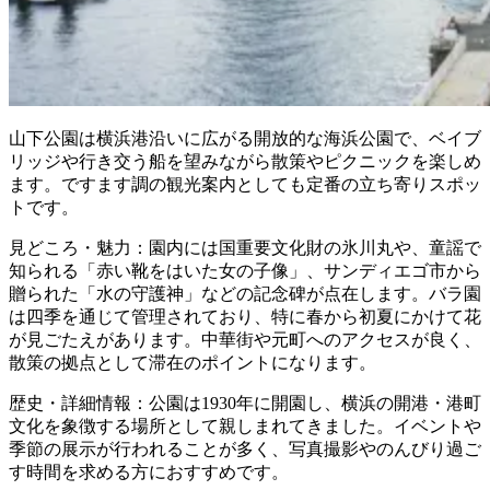
山下公園は横浜港沿いに広がる開放的な海浜公園で、ベイブ
リッジや行き交う船を望みながら散策やピクニックを楽しめ
ます。ですます調の観光案内としても定番の立ち寄りスポッ
トです。
見どころ・魅力：園内には国重要文化財の氷川丸や、童謡で
知られる「赤い靴をはいた女の子像」、サンディエゴ市から
贈られた「水の守護神」などの記念碑が点在します。バラ園
は四季を通じて管理されており、特に春から初夏にかけて花
が見ごたえがあります。中華街や元町へのアクセスが良く、
散策の拠点として滞在のポイントになります。
歴史・詳細情報：公園は1930年に開園し、横浜の開港・港町
文化を象徴する場所として親しまれてきました。イベントや
季節の展示が行われることが多く、写真撮影やのんびり過ご
す時間を求める方におすすめです。