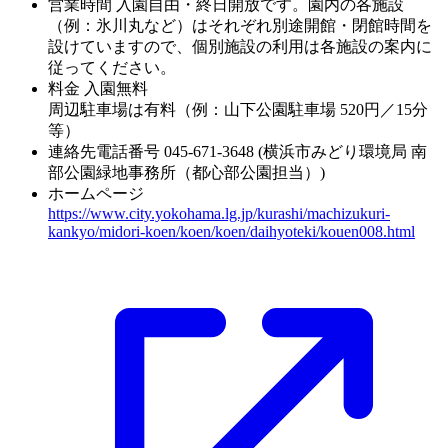
営業時間
入園自由・終日開放です。園内の各施設
（例：氷川丸など）はそれぞれ別途開館・閉館時間を
設けていますので、個別施設の利用は各施設の案内に
従ってください。
料金
入園無料
周辺駐車場は有料（例：山下公園駐車場 520円／15分
等）
連絡先電話番号
045-671-3648 (横浜市みどり環境局 南
部公園緑地事務所（都心部公園担当）)
ホームページ
https://www.city.yokohama.lg.jp/kurashi/machizukuri-
kankyo/midori-koen/koen/koen/daihyoteki/kouen008.html