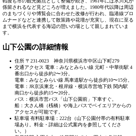
戦後も市の観光拠点として整備が続き、1961年には氷川丸が
係留されるなど見どころが増えました。1980年代以降は周辺
のまちづくりや博覧会に合わせた改修が行われ、臨港線プロ
ムナードなどと連携して散策路や花壇が充実し、現在に至る
まで横浜を代表する海辺の憩いの場として親しまれていま
す。
山下公園の詳細情報
住所
〒231-0023 神奈川県横浜市中区山下町279
交通アクセス
電車：みなとみらい線 元町・中華街駅 4
番出口から徒歩約2〜3分。
電車：みなとみらい線 馬車道駅から徒歩約10〜15分。
電車：JR京浜東北・根岸線・横浜市営地下鉄 関内駅
南口から徒歩約15〜20分。
バス：横浜市営バス「山下公園前」下車すぐ。
船：大さん橋（桟橋）や海上バスでベイエリアからの
アクセスが可能です。
駐車場
有料駐車場：222台（山下公園付帯の有料駐車
場あり。料金・詳細は公式案内を参照してくださ
い。）