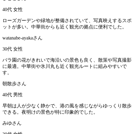
40代
女性
ローズガーデンや緑地が整備されていて、写真映えするスポ
ットが多い。中華街からも近く観光の拠点に便利でした。
watanabe-ayakaさん
30代
女性
バラ園の花がきれいで海沿いの景色も良く、散策や写真撮影
に最適。中華街や氷川丸も近く観光ルートに組みやすいで
す。
朝散歩さん
40代
男性
早朝は人が少なく静かで、港の風を感じながらゆっくり散歩
できる。夜明けの景色が特に印象的でした。
みゆさん