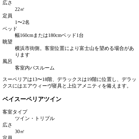
広さ
22㎡
定員
1〜2名
ベッド
幅160cmまたは180cmベッド1台
眺望
横浜市街側。客室位置により富士山を望める場合があ
ります
風呂
客室内バスルーム
スーペリアは13〜18階、デラックスは19階に位置し、デラッ
クスにはエアウィーヴ寝具と上位アメニティを備えます。
ベイスーペリアツイン
客室タイプ
ツイン・トリプル
広さ
30㎡
定員