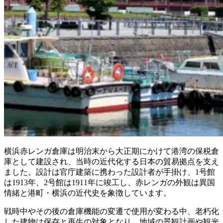
横浜赤レンガ倉庫は明治末から大正期にかけて港湾の保税倉
庫として建設され、当時の近代化する日本の貿易拠点を支え
ました。設計は官庁建築に携わった設計者が手掛け、1号館
は1913年、2号館は1911年に竣工し、赤レンガの外観は異国
情緒と港町・横浜の近代史を象徴しています。
戦時中やその後の倉庫機能の変遷で使用が変わる中、老朽化
した建物は保存と再生の対象となり、地域の景観計画や観光