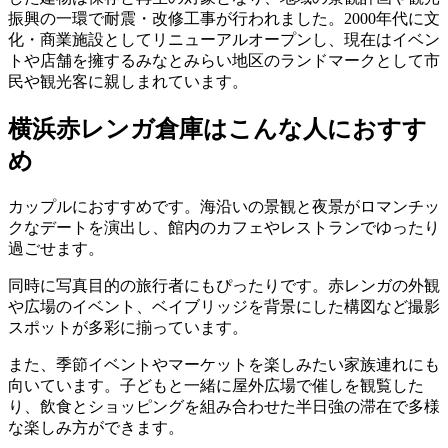
振興の一環で耐震・改修工事が行われました。2000年代に文
化・商業施設としてリニューアルオープンし、現在はイベン
トや店舗を擁するみなとみらい地区のランドマークとして市
民や観光客に親しまれています。
横浜赤レンガ倉庫はこんな人におすす
め
カップルにおすすめです。海沿いの景観と夜景がロマンチッ
クなデートを演出し、館内のカフェやレストランでゆったり
過ごせます。
同時に写真目的の旅行者にもぴったりです。赤レンガの外観
や広場のイベント、ベイブリッジを背景にした構図など撮影
スポットが多彩に揃っています。
また、季節イベントやマーケットを楽しみたい家族連れにも
向いています。子どもと一緒に屋外広場で催しを観覧した
り、飲食とショッピングを組み合わせた半日強の滞在で多様
な楽しみ方ができます。