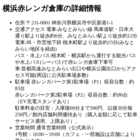
横浜赤レンガ倉庫の詳細情報
住所
〒231-0001 神奈川県横浜市中区新港1-1
交通アクセス
電車:みなとみらい線 馬車道駅・日本大
通り駅より徒歩約6分、みなとみらい駅より徒歩約12分
電車:JR・市営地下鉄 桜木町駅より徒歩約15分(みなと
みらい地区を経由)
バス・水上バス:桜木町・横浜駅から運行する観光バス
や水上バス(シーバス)で赤レンガ倉庫下車可
車:首都高速みなとみらい出口や横浜公園出口からアク
セス可能(周辺に公共駐車場多数)
駐車場
赤レンガパーク第1駐車場（P1）収容台数：約
83台
赤レンガパーク第2駐車場（P2）収容台数：約96台
（EV充電スタンドあり）
駐車料金の目安：入庫後60分まで500円、以後30分毎
250円／館内店舗利用優待あり（購入金額に応じて駐車
サービス適用、上限あり）。
営業時間
通常営業時間（公式表示）
1号館：10:00～19:00（カフェ・一部施設は店舗により