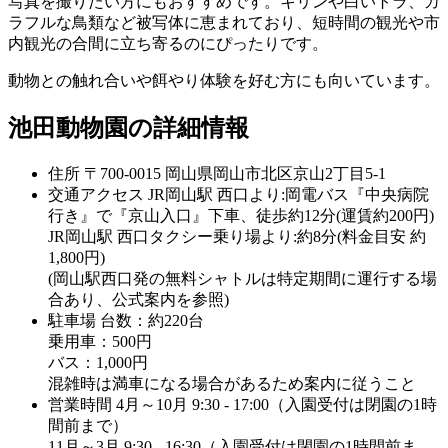
写真を撮りたい方にもおすすめです。キリンや白いトラ、カ
ラフルな鳥類など被写体に恵まれており、短時間の観光や市
内観光の合間に立ち寄るのにぴったりです。
動物との触れ合いや餌やり体験を好む方にも向いています。
池田動物園の詳細情報
住所
〒700-0015 岡山県岡山市北区京山2丁目5-1
交通アクセス
JR岡山駅 西口より:岡電バス『中央病院
行き』で『京山入口』下車、徒歩約12分(運賃約200円)
JR岡山駅 西口タクシー乗り場より:約8分(料金目安 約
1,800円)
(岡山駅西口発の無料シャトルは特定期間に運行する場
合あり、公式案内を参照)
駐車場
台数：約220台
乗用車：500円
バス：1,000円
混雑時は満車になる場合があるため案内に従うこと
営業時間
4月～10月 9:30 - 17:00（入園受付は閉園の1時
間前まで）
11月～3月 9:30 - 16:30（入園受付は閉園の1時間前ま