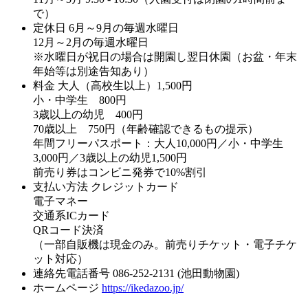
で）
定休日
6月～9月の毎週水曜日
12月～2月の毎週水曜日
※水曜日が祝日の場合は開園し翌日休園（お盆・年末
年始等は別途告知あり）
料金
大人（高校生以上）1,500円
小・中学生 800円
3歳以上の幼児 400円
70歳以上 750円（年齢確認できるもの提示）
年間フリーパスポート：大人10,000円／小・中学生
3,000円／3歳以上の幼児1,500円
前売り券はコンビニ発券で10%割引
支払い方法
クレジットカード
電子マネー
交通系ICカード
QRコード決済
（一部自販機は現金のみ。前売りチケット・電子チケ
ット対応）
連絡先電話番号
086-252-2131 (池田動物園)
ホームページ
https://ikedazoo.jp/