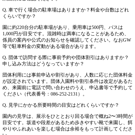
Q. 車で行く場合の駐車場はありますか？料金や台数はどれ
くらいですか？
園に約220台分の駐車場があり、乗用車は500円、バスは
1,000円が目安です。混雑時は満車になることがあるため、
係員の案内や公式のお知らせを確認してください。なおGW
等で駐車料金の変動がある場合があります。
Q. 団体で訪問する際に事前予約や団体割引はありますか？
申し込み方法はどうなっていますか？
団体利用には事前申込や割引があり、人数に応じた団体料金
が設定されています。団体入園料や割引条件は改定があるた
め、来園前に電話で問い合わせのうえ、申込書等で予約して
ください（代表番号：086-252-2131）。
Q. 見学にかかる所要時間の目安はどれくらいですか？
園内の見学は、展示をひととおり回る場合で概ね2〜3時間が
目安です。坂道や段差があるため歩きやすい靴で来園し、餌
やりやふれあいを楽しむ場合は余裕をもって計画してくださ