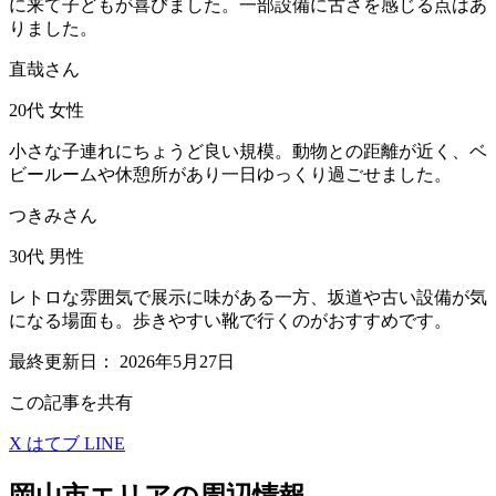
に来て子どもが喜びました。一部設備に古さを感じる点はあ
りました。
直哉さん
20代
女性
小さな子連れにちょうど良い規模。動物との距離が近く、ベ
ビールームや休憩所があり一日ゆっくり過ごせました。
つきみさん
30代
男性
レトロな雰囲気で展示に味がある一方、坂道や古い設備が気
になる場面も。歩きやすい靴で行くのがおすすめです。
最終更新日：
2026年5月27日
この記事を共有
X
はてブ
LINE
岡山市エリアの周辺情報