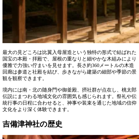
最大の見どころは比翼入母屋造という独特の形式で結ばれた
国宝の本殿・拝殿で、屋根の重なりと細やかな木組みにより
優雅で力強い佇まいを見せます。長さ約360メートルの木造
回廊は参道と社殿を結び、歩きながら建築の細部や季節の景
観を観察できます。
境内には南・北の随身門や御釜殿、摂社群が点在し、桃太郎
伝説にまつわる地域文化の雰囲気も感じられます。祭礼や伝
統行事の日程に合わせると、神事や装束を通じた地域の信仰
文化をより深く体験できます。
吉備津神社の歴史