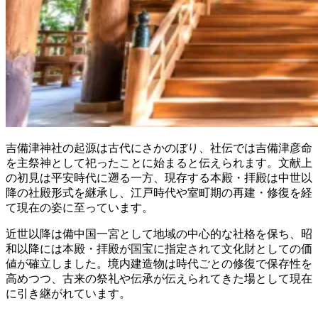
吉備津神社の起源は古代にさかのぼり、社伝では吉備津彦命
を主祭神として祀ったことに始まると伝えられます。文献上
の初見は平安時代に遡る一方、現存する本殿・拝殿は中世以
降の社殿形式を継承し、江戸時代や室町期の再建・修復を経
て現在の姿に至っています。
近世以降は備中国一宮として地域の中心的な社格を保ち、昭
和以降には本殿・拝殿が国宝に指定されて文化財としての価
値が確立しました。境内建造物は時代ごとの修復で保存性を
高めつつ、古来の祭礼や伝承が伝えられてきた場として現在
に引き継がれています。