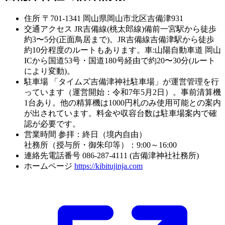
住所
〒701-1341 岡山県岡山市北区吉備津931
交通アクセス
JR吉備線(桃太郎線)備前一宮駅から徒歩
約3〜5分(正面鳥居まで)。JR吉備線吉備津駅から徒歩
約10分程度のルートもあります。車:山陽自動車道 岡山
ICから国道53号・国道180号経由で約20〜30分(ルート
により変動)。
駐車場
「タイムズ吉備津神社駐車場」が運営管理を行
っています（運営開始：令和7年5月2日）。事前清算機
1台あり。他の精算機は1000円札のみ使用可能との案内
が出されています。料金や収容台数は駐車場案内で確
認が必要です。
営業時間
参拝：終日（境内自由）
社務所（授与所・御朱印等）：9:00～16:00
連絡先電話番号
086-287-4111 (吉備津神社社務所)
ホームページ
https://kibitujinja.com