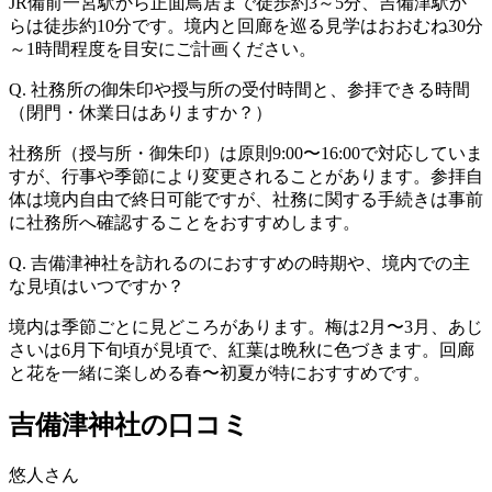
JR備前一宮駅から正面鳥居まで徒歩約3～5分、吉備津駅か
らは徒歩約10分です。境内と回廊を巡る見学はおおむね30分
～1時間程度を目安にご計画ください。
Q. 社務所の御朱印や授与所の受付時間と、参拝できる時間
（閉門・休業日はありますか？）
社務所（授与所・御朱印）は原則9:00〜16:00で対応していま
すが、行事や季節により変更されることがあります。参拝自
体は境内自由で終日可能ですが、社務に関する手続きは事前
に社務所へ確認することをおすすめします。
Q. 吉備津神社を訪れるのにおすすめの時期や、境内での主
な見頃はいつですか？
境内は季節ごとに見どころがあります。梅は2月〜3月、あじ
さいは6月下旬頃が見頃で、紅葉は晩秋に色づきます。回廊
と花を一緒に楽しめる春〜初夏が特におすすめです。
吉備津神社の口コミ
悠人さん