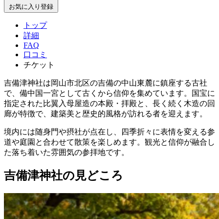
お気に入り登録
トップ
詳細
FAQ
口コミ
チケット
吉備津神社は岡山市北区の吉備の中山東麓に鎮座する古社
で、備中国一宮として古くから信仰を集めています。国宝に
指定された比翼入母屋造の本殿・拝殿と、長く続く木造の回
廊が特徴で、建築美と歴史的風格が訪れる者を迎えます。
境内には随身門や摂社が点在し、四季折々に表情を変える参
道や庭園と合わせて散策を楽しめます。観光と信仰が融合し
た落ち着いた雰囲気の参拝地です。
吉備津神社の見どころ