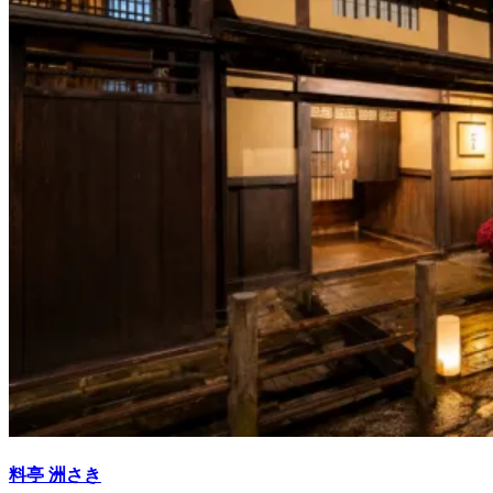
料亭 洲さき