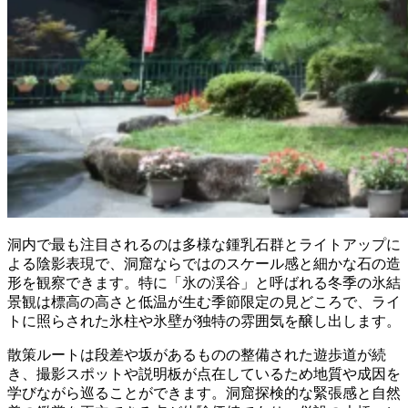
洞内で最も注目されるのは多様な鍾乳石群とライトアップに
よる陰影表現で、洞窟ならではのスケール感と細かな石の造
形を観察できます。特に「氷の渓谷」と呼ばれる冬季の氷結
景観は標高の高さと低温が生む季節限定の見どころで、ライ
トに照らされた氷柱や氷壁が独特の雰囲気を醸し出します。
散策ルートは段差や坂があるものの整備された遊歩道が続
き、撮影スポットや説明板が点在しているため地質や成因を
学びながら巡ることができます。洞窟探検的な緊張感と自然