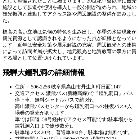
として整備されたことに始まります。20世紀中盤以降に観光
施設として歩道や照明を導入し一般公開が進められ、地域の
観光振興と連動してアクセス路や周辺施設の整備が進みまし
た。
標高の高い立地は気候の特色を生み出し、冬季の氷結現象が
観光資源として認識されるようになった点が転機となってい
ます。近年は安全対策や展示解説の充実、周辺観光との連携
によって訪問者層が拡大し、地元観光と地質教育の双方に資
する場として位置づけられています。
飛騨大鍾乳洞の詳細情報
住所
〒506-2256 岐阜県高山市丹生川町日面1147
交通アクセス
濃飛バス(新穂高線)で『鍾乳洞口』バス
停下車、無料シャトルバスで約3分。
高山濃飛バスセンターから鍾乳洞口への往復バス+入
場券の発売があります。
車では国道158号経由でアクセス可能です(駐車場から
鍾乳洞入口まで徒歩数分)。
駐車場
バス20台、普通車300台、駐車場は無料です。
営業時間
4月〜10月：8:00〜17:00（閉館17:30）