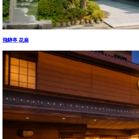
飛騨亭 花扇