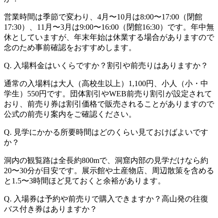
営業時間は季節で変わり、4月〜10月は8:00〜17:00（閉館
17:30）、11月〜3月は9:00〜16:00（閉館16:30）です。年中無
休としていますが、年末年始は休業する場合がありますので
念のため事前確認をおすすめします。
Q. 入場料金はいくらですか？割引や前売りはありますか？
通常の入場料は大人（高校生以上）1,100円、小人（小・中
学生）550円です。団体割引やWEB前売り割引が設定されて
おり、前売り券は割引価格で販売されることがありますので
公式の前売り案内をご確認ください。
Q. 見学にかかる所要時間はどのくらい見ておけばよいです
か？
洞内の観覧路は全長約800mで、洞窟内部の見学だけなら約
20〜30分が目安です。展示館や土産物店、周辺散策を含める
と1.5〜3時間ほど見ておくと余裕があります。
Q. 入場券は予約や前売りで購入できますか？高山発の往復
バス付き券はありますか？