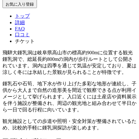
お気に入り登録
トップ
詳細
FAQ
口コミ
チケット
飛騨大鍾乳洞は岐阜県高山市の標高約900mに位置する観光
鍾乳洞で、総延長約800mの洞内が歩行ルートとして公開さ
れています。洞内は四季を通じて気温が安定しており、夏は
涼しく冬には氷結した景観が見られることが特徴です。
鍾乳石や石筍、地下水が作り上げた多彩な地形が連続し、子
供から大人まで自然の造形美を間近で観察できる点が利用イ
メージとして挙げられます。入口近くには土産店や資料展示
を伴う施設が整備され、周辺の観光地と組み合わせて半日か
ら一日で回る行程に向いています。
観光施設としての歩道や照明・安全対策が整備されているた
め、比較的手軽に鍾乳洞探訪が楽しめます。