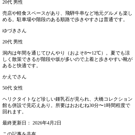
20代
男性
売店や軽食スペースがあり、飛騨牛串など地元グルメも楽し
める。駐車場や階段のある順路で歩きやすさは普通です。
ゆづきさん
20代
男性
洞内は年間を通じてひんやり（およそ8〜12℃）。夏でも涼
しく散策できるが階段や坂が多いので上着と歩きやすい靴が
あると快適です。
かえでさん
50代
女性
ヘリクタイトなど珍しい鍾乳石が見られ、大橋コレクション
館も併設で見応えあり。所要はおおむね30分〜1時間程度で
回れます。
最終更新日：
2026年4月2日
この記事を共有