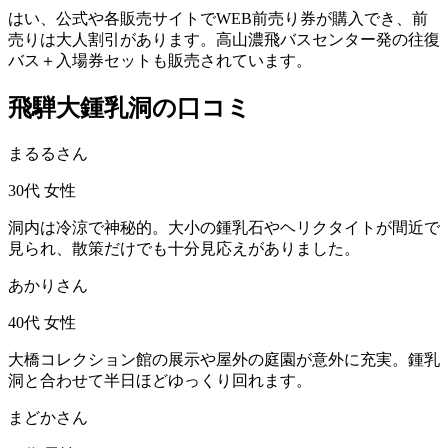
はい、公式や各販売サイトでWEB前売り券が購入でき、前
売りは大人割引があります。高山濃飛バスセンター発の往復
バス＋入場券セットも販売されています。
飛騨大鍾乳洞の口コミ
まるるさん
30代
女性
洞内は冷涼で神秘的。大小の鍾乳石やヘリクタイトが間近で
見られ、散策だけでも十分見応えがありました。
あかりさん
40代
女性
大橋コレクション館の展示や屋外の庭園が意外に充実。鍾乳
洞と合わせて半日ほどゆっくり回れます。
まどかさん