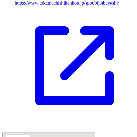
https://www.tokamachishikankou.jp/spot/bijinbayashi/