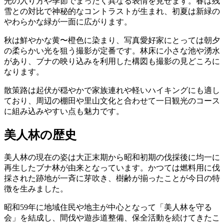
光の入り方や季節でまったく異なる表情を見せます。春は残
雪との対比で神秘的なコントラストが生まれ、初夏は新緑の
やわらかな緑が一面に広がります。
秋は鮮やかな黄〜橙色に染まり、写真愛好家にとっては朝夕
の柔らかい光を狙う撮影が定番です。林床に小さな池や湧水
があり、ブナの映り込みを利用した構図も撮影の見どころに
なります。
散策路は起伏が穏やかで家族連れや軽いハイキングにも適し
ており、周辺の棚田や里山文化と合わせて一日観光のコース
に組み込みやすい点も魅力です。
美人林の歴史
美人林の現在の姿は大正末期から昭和初期の伐採後に均一に
再生したブナ林が由来となっています。かつては燃料用に伐
採された跡地が一斉に芽吹き、樹齢が揃ったことが今日の特
徴を生みました。
昭和59年に地域住民や地主が中心となって「美人林を守る
会」を結成し、間伐や遊歩道整備、保全活動を続けてきたこ