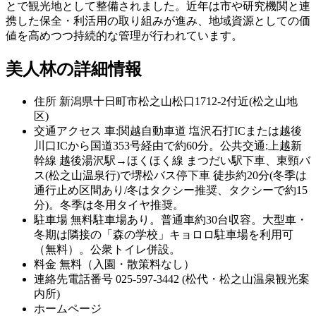
とで観光地として整備されました。近年は市や研究機関と連
携した保全・利活用の取り組みが進み、地域資源としての価
値を高めつつ持続的な管理が行われています。
美人林の詳細情報
住所
新潟県十日町市松之山松口1712-2付近(松之山地
区)
交通アクセス
車:関越自動車道 塩沢石打ICまたは越後
川口ICから国道353号経由で約60分。公共交通:上越新
幹線 越後湯沢駅→ほくほく線 まつだい駅下車、東頸バ
ス(松之山温泉行)で堺松バス停下車 徒歩約20分(冬季は
通行止め区間あり/冬はタクシー推奨、タクシーで約15
分)。冬季は冬用タイヤ推奨。
駐車場
無料駐車場あり。普通車約30台収容。大型車・
冬期は隣接の「森の学校」キョロロ駐車場を利用可
（無料）。公衆トイレ併設。
料金
無料（入園・散策料なし）
連絡先電話番号
025-597-3442 (松代・松之山温泉観光案
内所)
ホームページ