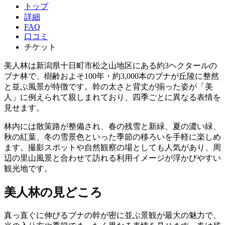
トップ
詳細
FAQ
口コミ
チケット
美人林は新潟県十日町市松之山地区にある約3ヘクタールの
ブナ林で、樹齢およそ100年・約3,000本のブナが丘陵に整然
と並ぶ風景が特徴です。幹の太さと背丈が揃った姿が「美
人」に例えられて親しまれており、四季ごとに異なる表情を
見せます。
林内には散策路が整備され、春の残雪と新緑、夏の濃い緑、
秋の紅葉、冬の雪景色といった季節の移ろいを手軽に楽しめ
ます。撮影スポットや自然観察の場としても人気があり、周
辺の里山風景と合わせて訪れる利用イメージが浮かびやすい
観光地です。
美人林の見どころ
真っ直ぐに伸びるブナの幹が密に並ぶ景観が最大の魅力で、