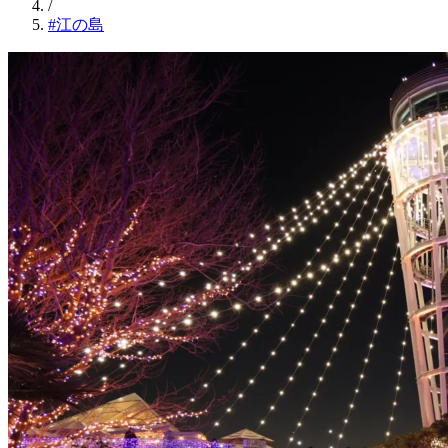
/
#江の島