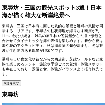
東尋坊・三国の観光スポット3選！日本
海が描く雄大な断崖絶景へ
東尋坊・三国は日本海に面した劇的な景観と港町の風情が同
居するエリアです。東尋坊の柱状節理が織りなす断崖が約
1kmにわたり続き、雄島の原生林や遊覧船からの海上景観と
合わせてダイナミックな海の表情を楽しめます。春から夏は
海や花のアクティビティ、秋は海産物の旬が深まり、冬は荒
波が生む迫力ある風景が印象的です。
港町らしい食文化や昔ながらの商店街、芝政ワールドなど家
族で楽しめるレジャー施設や季節ごとの花畑・体験スポット
も点在しており、景勝と食、体験がバランスよく揃う旅先で
す。
続きを読む
東尋坊