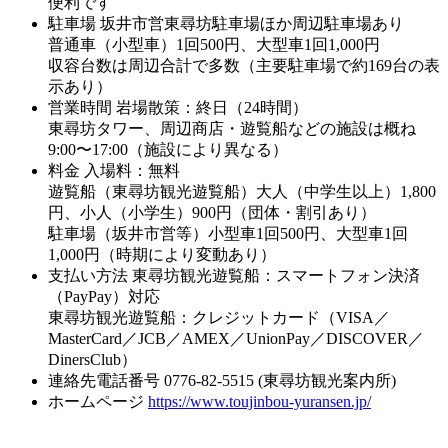
便利です
駐車場
坂井市営東尋坊駐車場ほか周辺駐車場あり
普通車（小型車）1回500円、大型車1回1,000円
収容台数は周辺合計で多数（主要駐車場で約169台の表
示あり）
営業時間
岩場散策：終日（24時間）
東尋坊タワー、周辺商店・遊覧船などの施設は概ね
9:00〜17:00（施設により異なる）
料金
入場料：無料
遊覧船（東尋坊観光遊覧船）大人（中学生以上）1,800
円、小人（小学生）900円（団体・割引あり）
駐車場（坂井市営等）小型車1回500円、大型車1回
1,000円（時期により変動あり）
支払い方法
東尋坊観光遊覧船：スマートフォン決済
（PayPay）対応
東尋坊観光遊覧船：クレジットカード（VISA／
MasterCard／JCB／AMEX／UnionPay／DISCOVER／
DinersClub）
連絡先電話番号
0776-82-5515 (東尋坊観光案内所)
ホームページ
https://www.toujinbou-yuransen.jp/