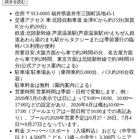
続きを読む
住所
〒913-0005 福井県坂井市三国町浜地45-1
交通アクセス
車:北陸自動車道 金津ICから約15分(加賀
ICから約20分)
鉄道:北陸新幹線 芦原温泉駅(芦原温泉駅)やえちぜん鉄
道あわら湯のまち駅からタクシーまたは季節運行の臨
時バス利用が便利
所要目安:大阪方面から車で約2時間45分、名古屋方面
から車で約2時間、東京方面は北陸新幹線で約3時間10
分(公式アクセス案内による)
駐車場
駐車場あり（乗用車約5,000台、バス約200台収
容）
駐車料金は無料（園内案内による）
営業時間
営業時間は季節・日程で変動します。例：
2026年5月の表示では日によって9:00〜18:00、10:00〜
17:00などの設定があり、2026年6月は概ね10:00〜
17:00（プールエリアは一部日程で16:00までの表記あ
り）。プールの2026年営業予定は6月27・28日、7月4
日〜9月27日となっています。
料金
スーパーパスポート（入場料込） おとな（中学生
以上）4,500円 こども（3歳～小学生）3,300円 シニア