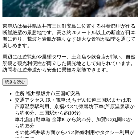
東尋坊は福井県坂井市三国町安島に位置する柱状節理が作る
断崖絶壁の景勝地です。高さ約20メートル以上の断崖が日本
海に迫り、荒波と岩肌が織りなす雄大な景観が四季を通じて
楽しめます。
周辺には遊覧船や展望タワー、土産店や飲食店が揃い、自然
景観と観光利便性が両立した観光地として知られています。
訪問者は遊歩道から安全に景観を堪能できます。
続きを読む
住所
福井県坂井市三国町安島
交通アクセス
JR・電車:えちぜん鉄道三国駅またはJR
芦原温泉駅利用、京福バスで東尋坊下車(芦原温泉駅か
ら約40分、三国駅から約10分)
車:北陸自動車道 金津ICから約25分、加賀IC/丸岡ICか
ら約35分
その他:福井駅方面からバス路線利用やタクシー利用が