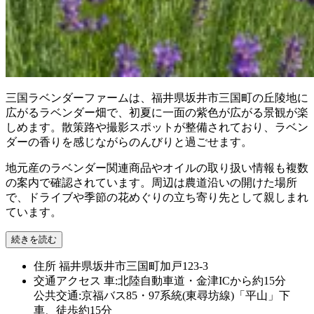
三国ラベンダーファームは、福井県坂井市三国町の丘陵地に
広がるラベンダー畑で、初夏に一面の紫色が広がる景観が楽
しめます。散策路や撮影スポットが整備されており、ラベン
ダーの香りを感じながらのんびりと過ごせます。
地元産のラベンダー関連商品やオイルの取り扱い情報も複数
の案内で確認されています。周辺は農道沿いの開けた場所
で、ドライブや季節の花めぐりの立ち寄り先として親しまれ
ています。
続きを読む
住所
福井県坂井市三国町加戸123-3
交通アクセス
車:北陸自動車道・金津ICから約15分
公共交通:京福バス85・97系統(東尋坊線)「平山」下
車、徒歩約15分