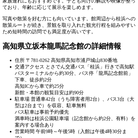
家族連れにもおすすめです。子ども向けの解説や映像が整っ
ており、年齢に応じて展示を楽しめます。
写真や散策を好む方にも向いています。館周辺から桂浜への
散策ルートが続き、景観を取り入れた観光行程を組みやすい
ため短時間の訪問でも満足度が高いです。
高知県立坂本龍馬記念館の詳細情報
住所
〒781-0262 高知県高知市浦戸城山830番地
交通アクセス
とさでん交通バス「桂浜」行きで高知駅
バスターミナルから約30分、バス停「龍馬記念館前」
下車、徒歩約2分
高知ICから車で約25分
新館・本館の観覧目安は約90分
駐車場
普通車42台（うち障害者用2台）、バス3台（大
型は2台まで）を収容、駐車無料
バス駐車は事前予約優先
満車時は桂浜公園駐車場（記念館から約2分、有料）を
案内する場合あり
営業時間
午前9時～午後5時（入館は午後4時30分ま
で）