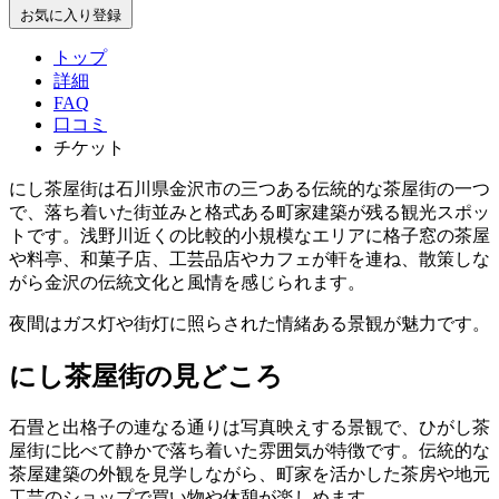
お気に入り登録
トップ
詳細
FAQ
口コミ
チケット
にし茶屋街は石川県金沢市の三つある伝統的な茶屋街の一つ
で、落ち着いた街並みと格式ある町家建築が残る観光スポッ
トです。浅野川近くの比較的小規模なエリアに格子窓の茶屋
や料亭、和菓子店、工芸品店やカフェが軒を連ね、散策しな
がら金沢の伝統文化と風情を感じられます。
夜間はガス灯や街灯に照らされた情緒ある景観が魅力です。
にし茶屋街の見どころ
石畳と出格子の連なる通りは写真映えする景観で、ひがし茶
屋街に比べて静かで落ち着いた雰囲気が特徴です。伝統的な
茶屋建築の外観を見学しながら、町家を活かした茶房や地元
工芸のショップで買い物や休憩が楽しめます。