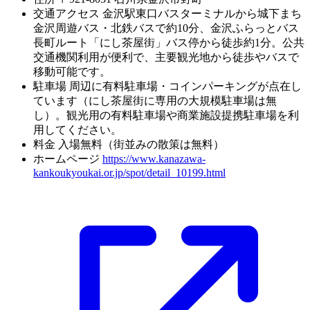
交通アクセス
金沢駅東口バスターミナルから城下まち
金沢周遊バス・北鉄バスで約10分、金沢ふらっとバス
長町ルート「にし茶屋街」バス停から徒歩約1分。公共
交通機関利用が便利で、主要観光地から徒歩やバスで
移動可能です。
駐車場
周辺に有料駐車場・コインパーキングが点在し
ています（にし茶屋街に専用の大規模駐車場は無
し）。観光用の有料駐車場や商業施設提携駐車場を利
用してください。
料金
入場無料（街並みの散策は無料）
ホームページ
https://www.kanazawa-
kankoukyoukai.or.jp/spot/detail_10199.html