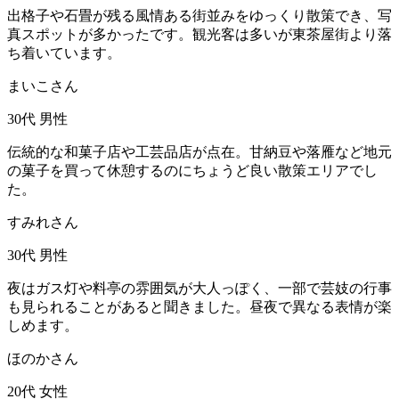
出格子や石畳が残る風情ある街並みをゆっくり散策でき、写
真スポットが多かったです。観光客は多いが東茶屋街より落
ち着いています。
まいこさん
30代
男性
伝統的な和菓子店や工芸品店が点在。甘納豆や落雁など地元
の菓子を買って休憩するのにちょうど良い散策エリアでし
た。
すみれさん
30代
男性
夜はガス灯や料亭の雰囲気が大人っぽく、一部で芸妓の行事
も見られることがあると聞きました。昼夜で異なる表情が楽
しめます。
ほのかさん
20代
女性