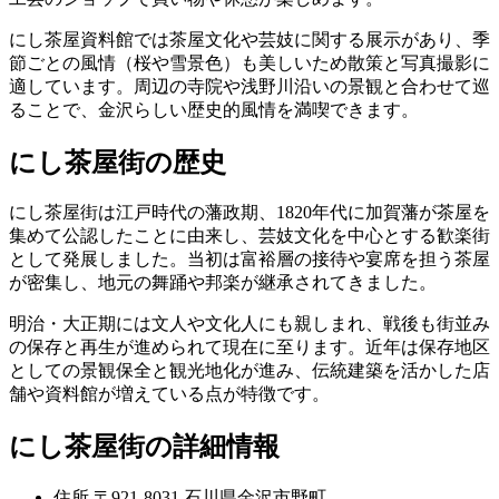
にし茶屋資料館では茶屋文化や芸妓に関する展示があり、季
節ごとの風情（桜や雪景色）も美しいため散策と写真撮影に
適しています。周辺の寺院や浅野川沿いの景観と合わせて巡
ることで、金沢らしい歴史的風情を満喫できます。
にし茶屋街の歴史
にし茶屋街は江戸時代の藩政期、1820年代に加賀藩が茶屋を
集めて公認したことに由来し、芸妓文化を中心とする歓楽街
として発展しました。当初は富裕層の接待や宴席を担う茶屋
が密集し、地元の舞踊や邦楽が継承されてきました。
明治・大正期には文人や文化人にも親しまれ、戦後も街並み
の保存と再生が進められて現在に至ります。近年は保存地区
としての景観保全と観光地化が進み、伝統建築を活かした店
舗や資料館が増えている点が特徴です。
にし茶屋街の詳細情報
住所
〒921-8031 石川県金沢市野町