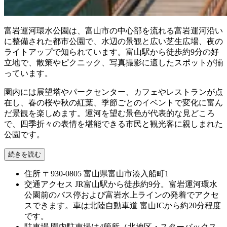
富岩運河環水公園は、富山市の中心部を流れる富岩運河沿い
に整備された都市公園で、水辺の景観と広い芝生広場、夜の
ライトアップで知られています。富山駅から徒歩約9分の好
立地で、散策やピクニック、写真撮影に適したスポットが揃
っています。
園内には展望塔やパークセンター、カフェやレストランが点
在し、春の桜や秋の紅葉、季節ごとのイベントで変化に富ん
だ景観を楽しめます。運河を望む景色が代表的な見どころ
で、四季折々の表情を堪能できる市民と観光客に親しまれた
公園です。
続きを読む
住所
〒930-0805 富山県富山市湊入船町1
交通アクセス
JR富山駅から徒歩約9分。富岩運河環水
公園前のバス停および富岩水上ラインの発着でアクセ
スできます。車は北陸自動車道 富山ICから約20分程度
です。
駐車場
園内駐車場は4箇所（北地区・スターバックス