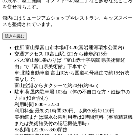
の展示、屋上庭園「オノマトペの屋上」など多彩な見どころ
を併せ持ちます。
館内にはミュージアムショップやレストラン、キッズスペー
スも整備されています。
続きを読む
住所
富山県富山市木場町3-20(富岩運河環水公園内)
交通アクセス
JR富山駅北口から徒歩約15分
バス:富山駅1番のりば『富山赤十字病院 県美術館経
由』で『富山県美術館』下車すぐ
車:北陸自動車道 富山ICから国道41号経由で約15分(渋
滞なしで)
富山空港からタクシーで約20分(約9km)
駐車場
屋内駐車場 103台（体の不自由な方・妊娠中の
方向け3台含む）
利用時間 8:00～22:30
利用料金 最初の1時間330円、以降30分毎110円
美術館または環水公園利用者は2時間無料（事前精算機
または美術館受付の認証機使用時）
※夜間は22:30～8:00閉錠