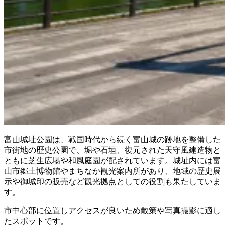
富山城址公園は、戦国時代から続く富山城の跡地を整備した
市街地の歴史公園で、堀や石垣、復元された天守風建造物と
ともに芝生広場や和風庭園が配されています。城址内には富
山市郷土博物館やまちなか観光案内所があり、地域の歴史展
示や御城印の販売など観光拠点としての役割も果たしていま
す。
市中心部に位置しアクセスが良いため散策や写真撮影に適し
たスポットです。