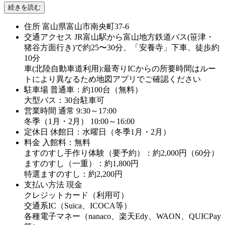
続きを読む
住所
富山県富山市南央町37-6
交通アクセス
JR富山駅から富山地方鉄道バス(笹津・
猪谷方面行き)で約25〜30分、「安養寺」下車、徒歩約
10分
車(北陸自動車道利用):最寄りICからの所要時間はルー
トにより異なるため地図アプリでご確認ください
駐車場
普通車：約100台（無料）
大型バス：30台駐車可
営業時間
通常 9:30～17:00
冬季（1月・2月） 10:00～16:00
定休日
休館日：水曜日（冬季1月・2月）
料金
入館料：無料
ますのすし手作り体験（要予約）：約2,000円（60分）
ますのすし（一重）：約1,800円
特選ますのすし：約2,200円
支払い方法
現金
クレジットカード（利用可）
交通系IC（Suica、ICOCA等）
各種電子マネー（nanaco、楽天Edy、WAON、QUICPay