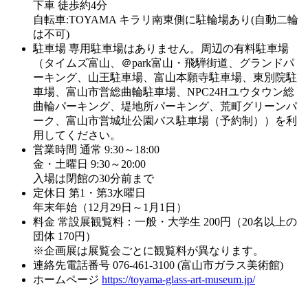
下車 徒歩約4分
自転車:TOYAMA キラリ南東側に駐輪場あり(自動二輪
は不可)
駐車場
専用駐車場はありません。周辺の有料駐車場
（タイムズ富山、＠park富山・飛騨街道、グランドパ
ーキング、山王駐車場、富山本願寺駐車場、東別院駐
車場、富山市営総曲輪駐車場、NPC24Hユウタウン総
曲輪パーキング、堤地所パーキング、荒町グリーンパ
ーク、富山市営城址公園バス駐車場（予約制））を利
用してください。
営業時間
通常 9:30～18:00
金・土曜日 9:30～20:00
入場は閉館の30分前まで
定休日
第1・第3水曜日
年末年始（12月29日～1月1日）
料金
常設展観覧料：一般・大学生 200円（20名以上の
団体 170円）
※企画展は展覧会ごとに観覧料が異なります。
連絡先電話番号
076-461-3100 (富山市ガラス美術館)
ホームページ
https://toyama-glass-art-museum.jp/