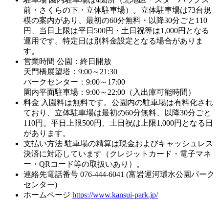
前・さくらの下・立体駐車場）。立体駐車場は73台規
模の案内があり、最初の60分無料・以降30分ごと110
円、当日上限は平日500円・土日祝等は1,000円となる
運用です。特定日は別料金設定となる場合がありま
す。
営業時間
公園：終日開放
天門橋展望塔：9:00～21:30
パークセンター：9:00～17:00
園内平面駐車場：9:00～22:00（入出庫可能時間）
料金
入園料は無料です。公園内の駐車場は有料化され
ており、立体駐車場は最初の60分無料、以降30分ごと
110円。平日上限500円、土日祝は上限1,000円となる日
があります。
支払い方法
駐車場の精算は現金およびキャッシュレス
決済に対応しています（クレジットカード・電子マネ
ー・QRコード等の取扱いあり）。
連絡先電話番号
076-444-6041 (富岩運河環水公園パーク
センター)
ホームページ
https://www.kansui-park.jp/