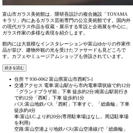
富山市ガラス美術館は、隈研吾設計の複合施設「TOYAMA
キラリ」内にあるガラス芸術専門の公立美術館です。国内外
の現代ガラス作品を収蔵・展示する常設と企画展を中心に、
ガラス作家の多様な表現を紹介します。
館内には大規模なインスタレーションや富山ゆかりの作家作
品が並び、建物外観の光を受けたファサードも見どころで
す。カフェやミュージアムショップも併設されています。
続きを読む
住所
〒930-0062 富山県富山市西町5-1
交通アクセス
電車:富山駅から市内電車環状線で約12分
「グランドプラザ前」下車 徒歩約2分/南富山駅前行き
で約12分「西町」下車 徒歩約1分
バス:富山地鉄バス「西町」下車すぐ、「総曲輪」下車
徒歩約4分
車:富山I.C.より約20分(専用駐車場はなし。周辺駐車場
を利用)
空路:富山空港より地鉄バス(富山空港線)で「総曲輪」