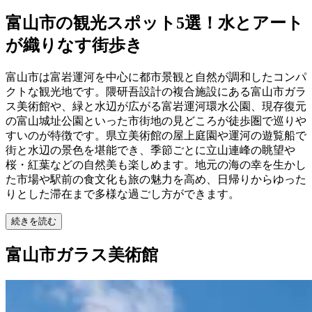
富山市の観光スポット5選！水とアート
が織りなす街歩き
富山市は富岩運河を中心に都市景観と自然が調和したコンパ
クトな観光地です。隈研吾設計の複合施設にある富山市ガラ
ス美術館や、緑と水辺が広がる富岩運河環水公園、現存復元
の富山城址公園といった市街地の見どころが徒歩圏で巡りや
すいのが特徴です。県立美術館の屋上庭園や運河の遊覧船で
街と水辺の景色を堪能でき、季節ごとに立山連峰の眺望や
桜・紅葉などの自然美も楽しめます。地元の海の幸を生かし
た市場や駅前の食文化も旅の魅力を高め、日帰りからゆった
りとした滞在まで多様な過ごし方ができます。
続きを読む
富山市ガラス美術館