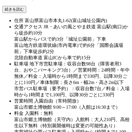
続きを読む
住所
富山県富山市本丸1-62(富山城址公園内)
交通アクセス
JR・あいの風とやま鉄道 富山駅(南口)か
ら徒歩約10分
富山駅からバスで約3分「城址公園前」下車
富山地方鉄道環状線(市内電車)で約6分「国際会議場
前」下車徒歩約2分
北陸自動車道 富山ICから車で約15分
駐車場
地下市営駐車場：収容台数98台（障害者用3
台、おやこパーキング3台）／営業時間：24時間・年中
無休／料金：入場時から1時間まで330円、以降30分ご
とに110円／車体制限：長さ6m・幅2m・高さ2m以下
市営バス駐車場（要予約）：収容台数7台／料金：入場
時から1時間まで1,100円、以降30分ごとに330円
営業時間
入園自由（常時開放）
富山市郷土博物館 9:00～17:00（入館は16:30まで）
料金
入園料：無料
富山市郷土博物館（天守内）入館料：大人210円、高校
生以下無料（特別展開催時は変更の可能性あり）
市営城址公園バス駐車場：入場時から1時間まで1,100