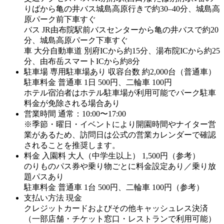
りばから亀の井バス城島高原行きで約30–40分、城島高
原パーク前下車すぐ
バス JR由布院駅前バスセンターから亀の井バスで約20
分、城島高原パーク下車すぐ
車 大分自動車道 別府ICから約15分、湯布院ICから約25
分、由布岳スマートICから約8分
駐車場
専用駐車場あり 収容台数 約2,000台（普通車）
駐車料金 普通車 1日 500円、二輪車 100円
ホテル宿泊者はホテル駐車場が利用可能でパーク駐車
料金が免除される場合あり
営業時間
通常：10:00〜17:00
※季節・曜日・イベントにより開園時間やナイター営
業があるため、訪問日は公式の営業カレンダーで確認
されることを推奨します。
料金
入園料 大人（中学生以上） 1,500円（参考）
のりものパス券や乗り物ごとに料金設定あり／乗り放
題パスあり
駐車料金 普通車 1台 500円、二輪車 100円（参考）
支払い方法
現金
クレジットカードおよびその他キャッシュレス決済
（一部店舗・チケット窓口・レストランで利用可能）