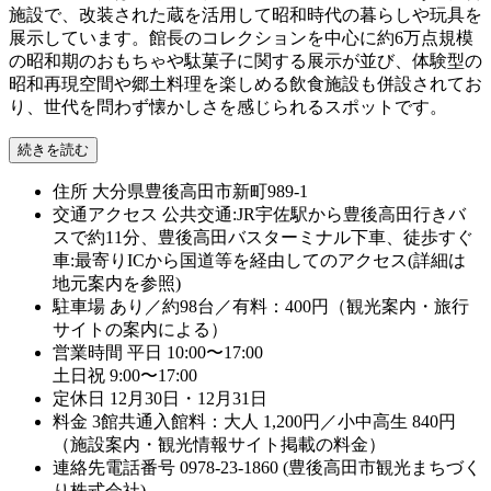
施設で、改装された蔵を活用して昭和時代の暮らしや玩具を
展示しています。館長のコレクションを中心に約6万点規模
の昭和期のおもちゃや駄菓子に関する展示が並び、体験型の
昭和再現空間や郷土料理を楽しめる飲食施設も併設されてお
り、世代を問わず懐かしさを感じられるスポットです。
続きを読む
住所
大分県豊後高田市新町989-1
交通アクセス
公共交通:JR宇佐駅から豊後高田行きバ
スで約11分、豊後高田バスターミナル下車、徒歩すぐ
車:最寄りICから国道等を経由してのアクセス(詳細は
地元案内を参照)
駐車場
あり／約98台／有料：400円（観光案内・旅行
サイトの案内による）
営業時間
平日 10:00〜17:00
土日祝 9:00〜17:00
定休日
12月30日・12月31日
料金
3館共通入館料：大人 1,200円／小中高生 840円
（施設案内・観光情報サイト掲載の料金）
連絡先電話番号
0978-23-1860 (豊後高田市観光まちづく
り株式会社)