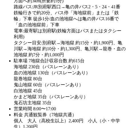
方面へ約3km(所要約5分)
路線バス:JR別府駅西口→亀の井バス2・5・24・41番
鉄輪行きで約20分、バス停「海地獄前」または「鉄
輪」下車 徒歩1分/血の池地獄へは亀の井バス16番で
「血の池地獄前」下車
電車:最寄駅は別府駅(鉄輪方面はバスまたはタクシー
利用)
タクシー目安:別府駅→海地獄 約15分・約1,900円、亀
川駅→海地獄 約10分・約1,300円、亀川駅→龍巻・血の
池地獄 約7分・約1,000円
駐車場
7地獄合計収容台数 約615台
海地獄 230台（バスレーンあり）
血の池地獄 130台（バスレーンあり）
龍巻地獄 80台
鬼山地獄 60台（バスレーンあり）
白池地獄 45台
かまど地獄 35台（バスレーンあり）
鬼石坊主地獄 35台
営業時間
8:00〜17:00
料金
共通観覧券（7地獄共通）
個人 大人（高校生以上）2,400円 小人（小・中学
生）1,200円