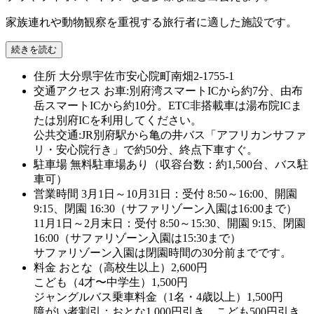
家族連れや動物観察を重視する旅行者に適した施設です。
続きを読む
住所
大分県宇佐市安心院町南畑2-1755-1
交通アクセス
お車:別府湾スマートICから約7分、由布
岳スマートICから約10分。ETC非搭載車は湯布院ICま
たは別府ICを利用してください。
公共交通:JR別府駅から亀の井バス「アフリカンサファ
リ・安心院行き」で約50分、終点下車すぐ。
駐車場
無料駐車場あり（収容台数：約1,500台、バス駐
車可）
営業時間
3月1日～10月31日：受付 8:50～16:00、開園
9:15、閉園 16:30（サファリゾーン入園は16:00まで）
11月1日～2月末日：受付 8:50～15:30、開園 9:15、閉園
16:00（サファリゾーン入園は15:30まで）
サファリゾーン入園は閉園時間の30分前までです。
料金
おとな（高校生以上）2,600円
こども（4才〜中学生）1,500円
ジャングルバス乗車料金（1名・4歳以上）1,500円
障がい者割引：おとな1,000円引き、こども500円引き