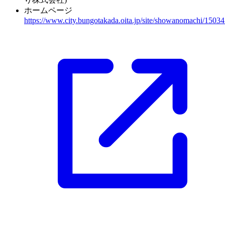
ホームページ
https://www.city.bungotakada.oita.jp/site/showanomachi/15034