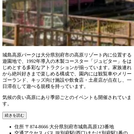
城島高原パークは大分県別府市の高原リゾート内に位置する
遊園地で、1992年導入の木製コースター「ジュピター」をは
じめとする多彩なアトラクションが揃っています。家族連れ
から絶叫好きまで楽しめる構成で、園内には観覧車やメリー
ゴーランド、キッズ向け施設や飲食店・土産店が点在し、一
日滞在して遊べる規模を持っています。
気候の良い高原にあり季節ごとのイベントも開催されていま
す。
続きを読む
住所
〒874-8666 大分県別府市城島高原123番地
交通アクセス
バス JR別府駅(西口)または別府駅1番の