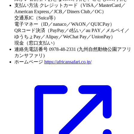
支払い方法
クレジットカード（VISA／MasterCard／
American Express／JCB／Diners Club／OC）
交通系IC（Suica等）
電子マネー（ID／nanaco／WAON／QUICPay）
QRコード決済（PayPay／d払い／au PAY／メルペイ／
ゆうちょPay／Alipay／WeChat Pay／UnionPay）
現金（窓口支払い）
連絡先電話番号
0978-48-2331 (九州自然動物公園アフリ
カンサファリ)
ホームページ
https://africansafari.co.jp/