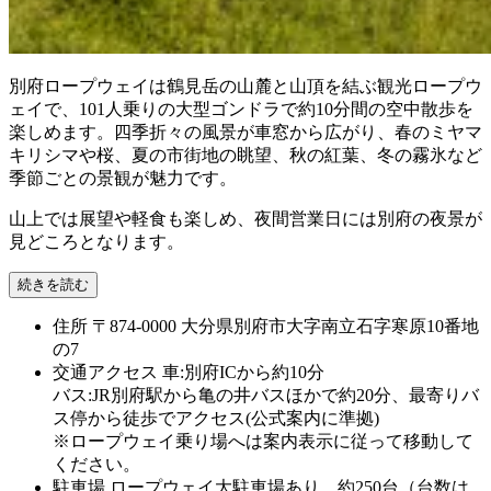
別府ロープウェイは鶴見岳の山麓と山頂を結ぶ観光ロープウ
ェイで、101人乗りの大型ゴンドラで約10分間の空中散歩を
楽しめます。四季折々の風景が車窓から広がり、春のミヤマ
キリシマや桜、夏の市街地の眺望、秋の紅葉、冬の霧氷など
季節ごとの景観が魅力です。
山上では展望や軽食も楽しめ、夜間営業日には別府の夜景が
見どころとなります。
続きを読む
住所
〒874-0000 大分県別府市大字南立石字寒原10番地
の7
交通アクセス
車:別府ICから約10分
バス:JR別府駅から亀の井バスほかで約20分、最寄りバ
ス停から徒歩でアクセス(公式案内に準拠)
※ロープウェイ乗り場へは案内表示に従って移動して
ください。
駐車場
ロープウェイ大駐車場あり、約250台（台数は