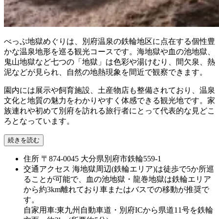
べっぷ地獄めぐりは、別府温泉の鉄輪地区に点在する個性豊
かな温泉地形を巡る観光コースです。海地獄や血の池地獄、
鬼山地獄など七つの「地獄」は色彩や湯けむり、間欠泉、熱
泥などが見られ、自然の地熱現象を間近で観察できます。
園内には展示や飼育施設、土産物店も整備されており、温泉
文化と地質の魅力をわかりやすく体感できる観光地です。家
族連れや初めて別府を訪れる旅行者にとって代表的な見どこ
ろとなっています。
続きを読む
住所
〒874-0045 大分県別府市鉄輪559-1
交通アクセス
海地獄周辺(鉄輪エリア)は徒歩で5か所巡
ることが可能で、血の池地獄・龍巻地獄は鉄輪エリア
から約3km離れており車またはバスでの移動が推奨で
す。
自家用車:東九州自動車道・別府ICから県道11号を鉄輪