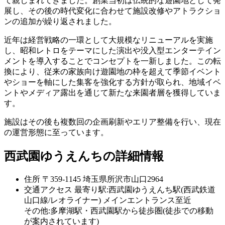
て親しまれてきました。創業当初は伝統的な遊園地として発
展し、その後の時代変化に合わせて施設改修やアトラクショ
ンの追加が繰り返されました。
近年は経営戦略の一環として大規模なリニューアルを実施
し、昭和レトロをテーマにした演出や没入型エンターテイン
メントを導入することでコンセプトを一新しました。この転
換により、従来の家族向け遊園地の枠を超えて季節イベント
やショーを軸にした集客を強化する方針が取られ、地域イベ
ントやメディア露出を通じて新たな来園者層を獲得していま
す。
施設はその後も複数回の企画刷新やエリア整備を行い、現在
の運営形態に至っています。
西武園ゆうえんちの詳細情報
住所
〒359-1145 埼玉県所沢市山口2964
交通アクセス
最寄り駅:西武園ゆうえんち駅(西武鉄道
山口線/レオライナー) メインエントランス至近
その他:多摩湖駅・西武園駅から徒歩圏(徒歩での移動
が案内されています)