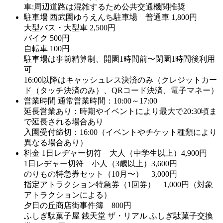
車:周辺道路は混雑するため公共交通機関推奨
駐車場
西武園ゆうえんち駐車場 普通車 1,800円
大型バス・大型車 2,500円
バイク 500円
自転車 100円
駐車場は事前精算制、開園1時間前〜閉園1時間後利用
可
16:00以降はキャッシュレス決済のみ（クレジットカー
ド（タッチ決済のみ）、QRコード決済、電子マネー）
営業時間
通常営業時間：10:00～17:00
延長営業あり：時期やイベントにより最大で20:30頃ま
で延長される場合あり
入園受付締切：16:00（イベントやチケット種類により
異なる場合あり）
料金
1日レヂャー切符 大人（中学生以上）4,900円
1日レヂャー切符 小人（3歳以上）3,600円
のりもの特急券セット（10月〜） 3,000円
指定アトラクション特急券（1回券） 1,000円（対象
アトラクションによる）
夕日の丘商店街事件簿 800円
ふしぎ駄菓子屋 銭天堂 ザ・リアル ふしぎ駄菓子交換