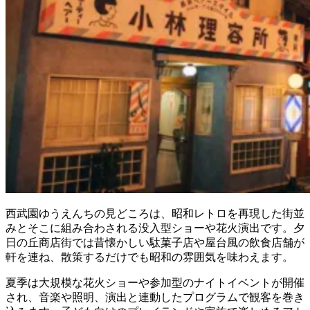
西武園ゆうえんちの見どころは、昭和レトロを再現した街並
みとそこに組み合わされる没入型ショーや花火演出です。夕
日の丘商店街では昔懐かしい駄菓子店や屋台風の飲食店舗が
軒を連ね、散策するだけでも昭和の雰囲気を味わえます。
夏季は大規模な花火ショーや参加型のナイトイベントが開催
され、音楽や照明、演出と連動したプログラムで観客を巻き