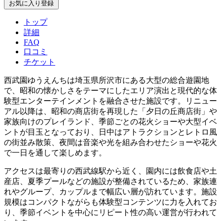
お気に入り登録
トップ
詳細
FAQ
口コミ
チケット
西武園ゆうえんちは埼玉県所沢市にある大型の総合遊園地
で、昭和の懐かしさをテーマにしたエリア演出と現代的な体
験型エンターテインメントを融合させた施設です。リニュー
アル以降は、昭和の商店街を再現した「夕日の丘商店街」や
家族向けのプレイランド、季節ごとの花火ショーや大型イベ
ントが目玉となっており、日中はアトラクションとレトロ風
の街並み散策、夜間は音楽や光を組み合わせたショーや花火
で一日を通して楽しめます。
アクセスは最寄りの西武線駅から近く、園内には飲食店や土
産店、夏季プールなどの施設が整備されているため、家族連
れやグループ、カップルまで幅広い層が訪れています。施設
規模はコンパクトながらも体験型コンテンツに力を入れてお
り、季節イベントを中心にリピート性の高い運営が行われて