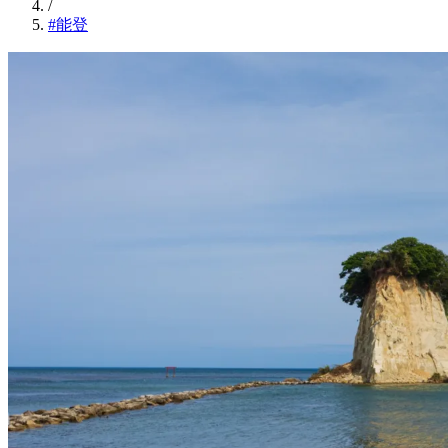
/
#能登