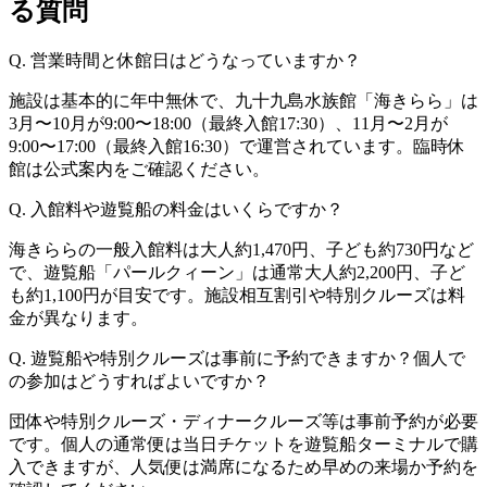
る質問
Q. 営業時間と休館日はどうなっていますか？
施設は基本的に年中無休で、九十九島水族館「海きらら」は
3月〜10月が9:00〜18:00（最終入館17:30）、11月〜2月が
9:00〜17:00（最終入館16:30）で運営されています。臨時休
館は公式案内をご確認ください。
Q. 入館料や遊覧船の料金はいくらですか？
海きららの一般入館料は大人約1,470円、子ども約730円など
で、遊覧船「パールクィーン」は通常大人約2,200円、子ど
も約1,100円が目安です。施設相互割引や特別クルーズは料
金が異なります。
Q. 遊覧船や特別クルーズは事前に予約できますか？個人で
の参加はどうすればよいですか？
団体や特別クルーズ・ディナークルーズ等は事前予約が必要
です。個人の通常便は当日チケットを遊覧船ターミナルで購
入できますが、人気便は満席になるため早めの来場か予約を