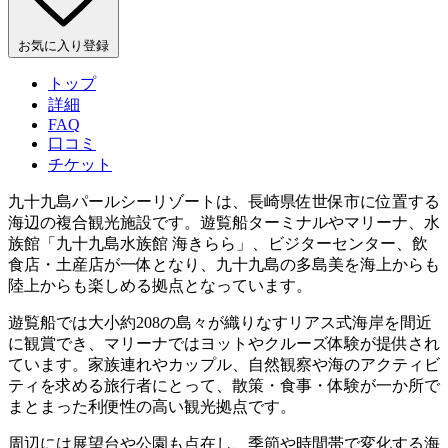
お気に入り登録
トップ
詳細
FAQ
口コミ
チケット
九十九島パールシーリゾートは、長崎県佐世保市に位置する
海辺の複合観光施設です。遊覧船ターミナルやマリーナ、水
族館「九十九島水族館 海きらら」、ビジターセンター、飲
食店・土産店が一体となり、九十九島の多島美を海上からも
陸上からも楽しめる拠点となっています。
遊覧船では大小約208の島々が織りなすリアス式海岸を間近
に観賞でき、マリーナではヨットやクルーズ体験が提供され
ています。家族連れやカップル、自然観察や海のアクティビ
ティを求める旅行者にとって、散策・食事・体験が一か所で
まとまった利便性の高い観光拠点です。
周辺には展望台や公園も点在し、季節や時間帯で変化する海