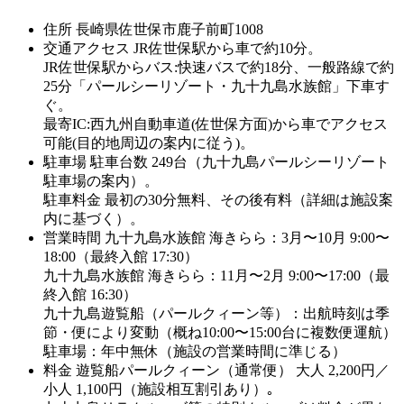
住所
長崎県佐世保市鹿子前町1008
交通アクセス
JR佐世保駅から車で約10分。
JR佐世保駅からバス:快速バスで約18分、一般路線で約
25分「パールシーリゾート・九十九島水族館」下車す
ぐ。
最寄IC:西九州自動車道(佐世保方面)から車でアクセス
可能(目的地周辺の案内に従う)。
駐車場
駐車台数 249台（九十九島パールシーリゾート
駐車場の案内）。
駐車料金 最初の30分無料、その後有料（詳細は施設案
内に基づく）。
営業時間
九十九島水族館 海きらら：3月〜10月 9:00〜
18:00（最終入館 17:30）
九十九島水族館 海きらら：11月〜2月 9:00〜17:00（最
終入館 16:30）
九十九島遊覧船（パールクィーン等）：出航時刻は季
節・便により変動（概ね10:00〜15:00台に複数便運航）
駐車場：年中無休（施設の営業時間に準じる）
料金
遊覧船パールクィーン（通常便） 大人 2,200円／
小人 1,100円（施設相互割引あり）｡