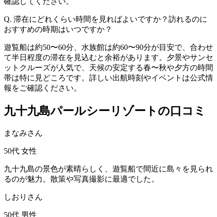
確認してください。
Q. 滞在にどれくらい時間を見ればよいですか？訪れるのに
おすすめの時期はいつですか？
遊覧船は約50〜60分、水族館は約60〜90分が目安で、合わせ
て半日程度の滞在を見込むと余裕があります。夕景やサンセ
ットクルーズが人気で、天候の安定する春〜秋や夕方の時間
帯は特に見どころです。詳しい出航時刻やイベントは公式情
報をご確認ください。
九十九島パールシーリゾートの口コミ
まなみさん
50代
女性
九十九島の景色が素晴らしく、遊覧船で間近に島々を見られ
るのが魅力。散策や写真撮影に最適でした。
しおりさん
50代
男性