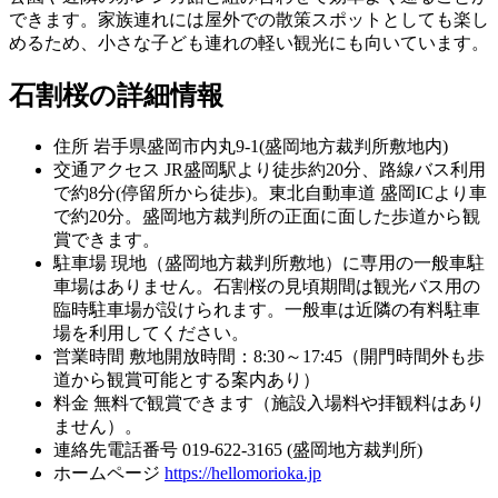
できます。家族連れには屋外での散策スポットとしても楽し
めるため、小さな子ども連れの軽い観光にも向いています。
石割桜の詳細情報
住所
岩手県盛岡市内丸9-1(盛岡地方裁判所敷地内)
交通アクセス
JR盛岡駅より徒歩約20分、路線バス利用
で約8分(停留所から徒歩)。東北自動車道 盛岡ICより車
で約20分。盛岡地方裁判所の正面に面した歩道から観
賞できます。
駐車場
現地（盛岡地方裁判所敷地）に専用の一般車駐
車場はありません。石割桜の見頃期間は観光バス用の
臨時駐車場が設けられます。一般車は近隣の有料駐車
場を利用してください。
営業時間
敷地開放時間：8:30～17:45（開門時間外も歩
道から観賞可能とする案内あり）
料金
無料で観賞できます（施設入場料や拝観料はあり
ません）。
連絡先電話番号
019-622-3165 (盛岡地方裁判所)
ホームページ
https://hellomorioka.jp