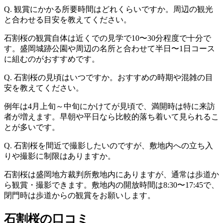
Q. 観賞にかかる所要時間はどれくらいですか。周辺の観光
と合わせる目安を教えてください。
石割桜の観賞自体は近くでの見学で10〜30分程度で十分で
す。盛岡城跡公園や周辺の名所と合わせて半日〜1日コース
に組むのがおすすめです。
Q. 石割桜の見頃はいつですか。おすすめの時期や混雑の目
安を教えてください。
例年は4月上旬～中旬にかけてが見頃で、満開時は特に来訪
者が増えます。早朝や平日なら比較的落ち着いて見られるこ
とが多いです。
Q. 石割桜を間近で撮影したいのですが、敷地内への立ち入
りや撮影に制限はありますか。
石割桜は盛岡地方裁判所敷地内にありますが、通常は歩道か
ら観賞・撮影できます。敷地内の開放時間は8:30〜17:45で、
閉門時は歩道からの観賞をお願いします。
石割桜の口コミ