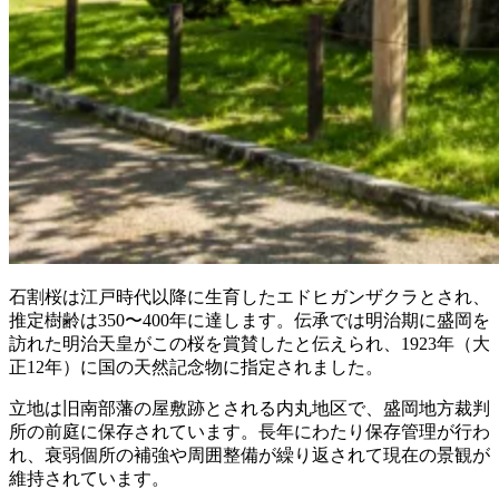
石割桜は江戸時代以降に生育したエドヒガンザクラとされ、
推定樹齢は350〜400年に達します。伝承では明治期に盛岡を
訪れた明治天皇がこの桜を賞賛したと伝えられ、1923年（大
正12年）に国の天然記念物に指定されました。
立地は旧南部藩の屋敷跡とされる内丸地区で、盛岡地方裁判
所の前庭に保存されています。長年にわたり保存管理が行わ
れ、衰弱個所の補強や周囲整備が繰り返されて現在の景観が
維持されています。