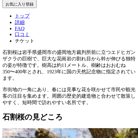
お気に入り登録
トップ
詳細
FAQ
口コミ
チケット
石割桜は岩手県盛岡市の盛岡地方裁判所前に立つエドヒガン
ザクラの巨樹で、巨大な花崗岩の割れ目から幹が伸びる独特
の姿が特徴です。樹高は約11メートル、樹齢はおおむね
350〜400年とされ、1923年に国の天然記念物に指定されてい
ます。
市街地の一角にあり、春には見事な花を咲かせて市民や観光
客の注目を集めます。周囲の歴史的建造物と合わせて散策し
やすく、短時間で訪れやすい名所です。
石割桜の見どころ