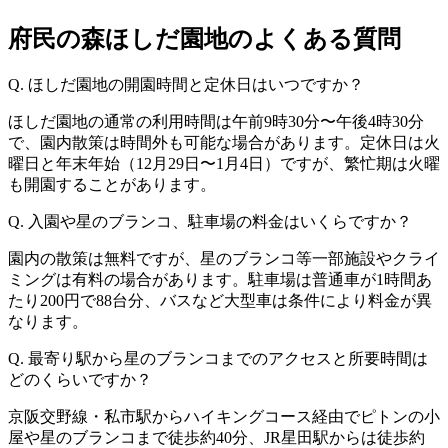
府民の森ほしだ園地のよくある質問
Q. ほしだ園地の開園時間と定休日はいつですか？
ほしだ園地の通常の利用時間は午前9時30分〜午後4時30分
で、園内散策は時間外も可能な場合があります。定休日は火
曜日と年末年始（12月29日〜1月4日）ですが、繁忙期は火曜
も開園することがあります。
Q. 入園や星のブランコ、駐車場の料金はいくらですか？
園内の散策は無料ですが、星のブランコ等一部施設やクライ
ミングは有料の場合があります。駐車場は普通車が1時間あ
たり200円で88台分、バスなど大型車は条件により料金が異
なります。
Q. 最寄り駅から星のブランコまでのアクセスと所要時間は
どのくらいですか？
京阪交野線・私市駅からハイキングコース経由でピトンの小
屋や星のブランコまで徒歩約40分、JR星田駅からは徒歩約