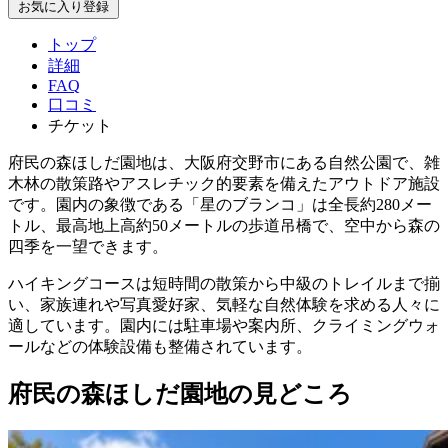
お気に入り登録
トップ
詳細
FAQ
口コミ
チケット
府民の森ほしだ園地は、大阪府交野市にある自然公園で、雑
木林の散策路やアスレチック的要素を備えたアウトドア施設
です。園内の象徴である「星のブランコ」は全長約280メー
トル、最高地上高約50メートルの歩道吊橋で、空中から森の
四季を一望できます。
ハイキングコースは短時間の散策から中級のトレイルまで揃
い、家族連れや写真愛好家、気軽な自然体験を求める人々に
適しています。園内には駐車場や案内所、クライミングウォ
ールなどの体験設備も整備されています。
府民の森ほしだ園地の見どころ