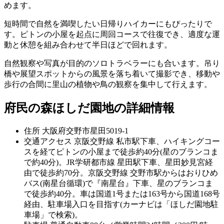
めます。
短時間で自然を満喫したい日帰りハイカーにもぴったりで
す。ピトンの小屋を起点に周回コースで往復でき、適度な運
動と休憩を組み合わせて半日ほどで回れます。
自然観察や写真が目的のソロトラベラーにも合います。吊り
橋や展望スポットからの風景を落ち着いて撮影でき、移動や
歩行の合間に里山の植物や鳥の観察を集中して行えます。
府民の森ほしだ園地の詳細情報
住所
大阪府交野市星田5019-1
交通アクセス
京阪交野線 私市駅下車、ハイキングコー
スを経てピトンの小屋まで徒歩約40分(星のブランコま
で約40分)。JR学研都市線 星田駅下車、星田妙見宮経
由で徒歩約70分。京阪交野線 交野市駅からはおりひめ
バス(南星台循環)で『南星台』下車、星のブランコま
で徒歩約40分。車は国道1号または163号から国道168号
経由、駐車場入口を目指す(カーナビは「ほしだ園地駐
車場」で検索)。