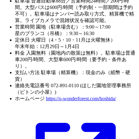
駐車場
普通自動車88台／営業時間24時間／200円/時
間。大型バスは600円/時間（予約制・一部期間は予約
不可）。駐車場はナンバー読み取り方式、精算機で精
算。ライブカメラで混雑状況を確認可能。
営業時間
園地（駐車場含む）：9:00～17:00
星のブランコ（吊橋）：9:30～16:30
定休日
火曜日（4・5・10・11月は火曜無休）
年末年始：12月29日～1月4日
料金
入園無料（園地内の散策は無料）。駐車場は普通
車200円/時間、大型車600円/時間（要予約・条件あ
り）。
支払い方法
駐車場（精算機）：現金のみ（紙幣・硬
貨）
連絡先電話番号
072-891-0110 (ほしだ園地管理事務所
（ピトンの小屋）)
ホームページ
https://o-wonderforest.com/hoshida/