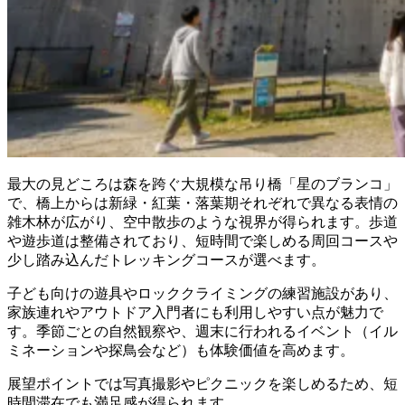
最大の見どころは森を跨ぐ大規模な吊り橋「星のブランコ」
で、橋上からは新緑・紅葉・落葉期それぞれで異なる表情の
雑木林が広がり、空中散歩のような視界が得られます。歩道
や遊歩道は整備されており、短時間で楽しめる周回コースや
少し踏み込んだトレッキングコースが選べます。
子ども向けの遊具やロッククライミングの練習施設があり、
家族連れやアウトドア入門者にも利用しやすい点が魅力で
す。季節ごとの自然観察や、週末に行われるイベント（イル
ミネーションや探鳥会など）も体験価値を高めます。
展望ポイントでは写真撮影やピクニックを楽しめるため、短
時間滞在でも満足感が得られます。