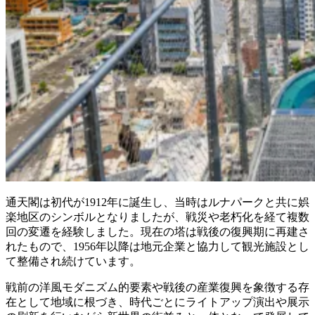
通天閣は初代が1912年に誕生し、当時はルナパークと共に娯
楽地区のシンボルとなりましたが、戦災や老朽化を経て複数
回の変遷を経験しました。現在の塔は戦後の復興期に再建さ
れたもので、1956年以降は地元企業と協力して観光施設とし
て整備され続けています。
戦前の洋風モダニズム的要素や戦後の産業復興を象徴する存
在として地域に根づき、時代ごとにライトアップ演出や展示