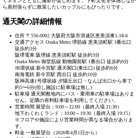
くネオンとともに撮影が楽しめます。下町文化を体感しなが
ら肩肘張らずに散策したいカップルにもぴったりです。
通天閣の詳細情報
住所
〒556-0002 大阪府大阪市浪速区恵美須東1-18-6
交通アクセス
Osaka Metro 堺筋線 恵美須町駅 3番出口
徒歩約3分
阪堺電車 阪堺線 恵美須町駅 徒歩約3分
Osaka Metro 御堂筋線 動物園前駅 1番出口 徒歩約6分
JR環状線 新今宮駅 通天閣口(東出口) 徒歩約6分
南海電鉄 新今宮駅 西出口 徒歩約10分
阪神高速1号環状線 夕陽丘出口・なんば出口から車で
約5〜6分(但し施設に駐車場は無し)
駐車場
通天閣敷地内にバス・乗用車の駐車場はありま
せん。近隣の有料駐車場を利用してください。
営業時間
展望台：9:00～22:00（最終入場 21:30）
地下わくわくランド：10:00～19:30（最終入場 19:15）
※フロアや施設により営業時間が異なる場合がありま
す。
料金
一般展望台（2026年4月1日から）