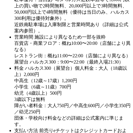
上の買い物で2時間無料、20,000円以上で3時間無料、
50,000円以上で4時間無料（優待は当日のみ、ハルカス
300利用は優待対象外）。
近鉄南駐車場は入庫制限と営業時間あり（詳細は公式
案内参照）。
営業時間
施設により異なるため一部を抜粋
百貨店・商業フロア：概ね10:00〜20:00（店舗により異
なる）
レストラン街：概ね11:00〜22:00（店舗により異なる）
展望台 ハルカス300：9:00〜22:00（最終入場21:30）
料金
ハルカス300（展望台）個人料金：大人（18歳以
上）2,000円
中高生（12歳～17歳）1,200円
小学生（6歳～11歳）700円
幼児（4歳以上）500円
3歳以下は無料
障がい者料金：大人750円／中高生600円／小学生350円
／幼児250円
団体・学校向け料金などの詳細は公式案内に準じま
す。
支払い方法
前売りeチケットはクレジットカードおよ