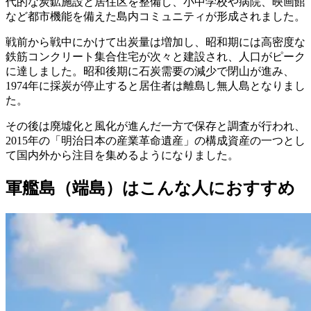
代的な炭鉱施設と居住区を整備し、小中学校や病院、映画館
など都市機能を備えた島内コミュニティが形成されました。
戦前から戦中にかけて出炭量は増加し、昭和期には高密度な
鉄筋コンクリート集合住宅が次々と建設され、人口がピーク
に達しました。昭和後期に石炭需要の減少で閉山が進み、
1974年に採炭が停止すると居住者は離島し無人島となりまし
た。
その後は廃墟化と風化が進んだ一方で保存と調査が行われ、
2015年の「明治日本の産業革命遺産」の構成資産の一つとし
て国内外から注目を集めるようになりました。
軍艦島（端島）はこんな人におすすめ