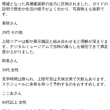
廃墟となった高層建築群の迫力に圧倒されました。ガイドの
説明で歴史や生活の様子がよく分かり、写真映えも抜群で
す。
美咲さん
20代
その他
上陸ツアーは船や展示施設と組み合わせると理解が深まりま
す。デジタルミュージアムで当時の暮らしを補完できて満足
度が上がりました。
和美さん
30代
女性
見学時間は限られ、上陸可否は天候次第で欠航もあります。
スケジュールに余裕を持って予約するのをおすすめします。
ここあさん
60代以上
女性