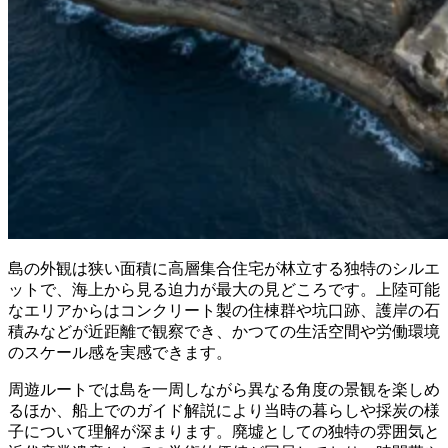
島の外観は狭い面積に高層集合住宅が林立する独特のシルエ
ットで、海上から見る迫力が最大の見どころです。上陸可能
なエリアからはコンクリート製の住棟群や坑口跡、護岸の石
積みなどが近距離で観察でき、かつての生活空間や労働環境
のスケール感を実感できます。
周遊ルートでは島を一周しながら異なる角度の景観を楽しめ
るほか、船上でのガイド解説により当時の暮らしや採炭の様
子について理解が深まります。廃墟としての独特の雰囲気と