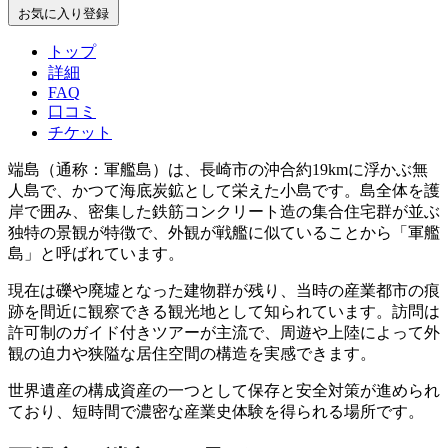
お気に入り登録
トップ
詳細
FAQ
口コミ
チケット
端島（通称：軍艦島）は、長崎市の沖合約19kmに浮かぶ無
人島で、かつて海底炭鉱として栄えた小島です。島全体を護
岸で囲み、密集した鉄筋コンクリート造の集合住宅群が並ぶ
独特の景観が特徴で、外観が戦艦に似ていることから「軍艦
島」と呼ばれています。
現在は礫や廃墟となった建物群が残り、当時の産業都市の痕
跡を間近に観察できる観光地として知られています。訪問は
許可制のガイド付きツアーが主流で、周遊や上陸によって外
観の迫力や狭隘な居住空間の構造を実感できます。
世界遺産の構成資産の一つとして保存と安全対策が進められ
ており、短時間で濃密な産業史体験を得られる場所です。