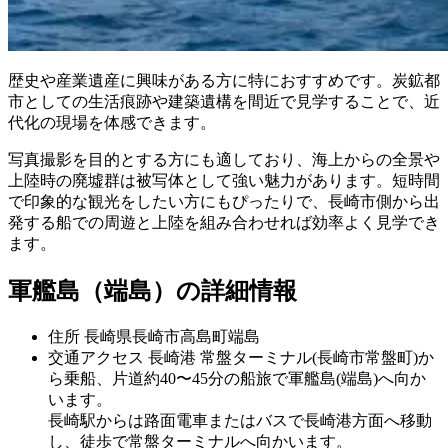
歴史や産業遺産に興味がある方に特におすすめです。炭鉱都
市としての生活痕跡や建築遺構を間近で見学することで、近
代化の現場を体感できます。
写真撮影を目的とする方にも適しており、海上からの全景や
上陸時の廃墟群は被写体として強い魅力があります。短時間
で印象的な観光をしたい方にもぴったりで、長崎市側から出
発する船での周遊と上陸を組み合わせれば効率よく見学でき
ます。
軍艦島（端島）の詳細情報
住所
長崎県長崎市高島町端島
交通アクセス
長崎港 常盤ターミナル(長崎市常盤町)か
ら乗船、片道約40〜45分の船旅で軍艦島(端島)へ向か
います。
長崎駅からは路面電車またはバスで長崎港方面へ移動
し、徒歩で常盤ターミナルへ向かいます。