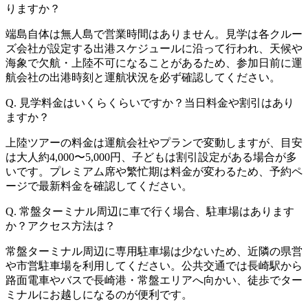
りますか？
端島自体は無人島で営業時間はありません。見学は各クルー
ズ会社が設定する出港スケジュールに沿って行われ、天候や
海象で欠航・上陸不可になることがあるため、参加日前に運
航会社の出港時刻と運航状況を必ず確認してください。
Q. 見学料金はいくらくらいですか？当日料金や割引はあり
ますか？
上陸ツアーの料金は運航会社やプランで変動しますが、目安
は大人約4,000〜5,000円、子どもは割引設定がある場合が多
いです。プレミアム席や繁忙期は料金が変わるため、予約ペ
ージで最新料金を確認してください。
Q. 常盤ターミナル周辺に車で行く場合、駐車場はあります
か？アクセス方法は？
常盤ターミナル周辺に専用駐車場は少ないため、近隣の県営
や市営駐車場を利用してください。公共交通では長崎駅から
路面電車やバスで長崎港・常盤エリアへ向かい、徒歩でター
ミナルにお越しになるのが便利です。