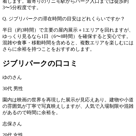
着します。最寄りのリニモ駅からパーク入口までは徒歩約
3〜5分程度です。
Q. ジブリパークの滞在時間の目安はどれくらいですか？
半日（約3時間）で主要の屋内展示＋1エリアを回れますが、
ゆっくり見るなら1日（6〜8時間）を確保すると安心です。
混雑や食事・移動時間を含めると、複数エリアを楽しむには
さらに余裕を持つことをおすすめします。
ジブリパークの口コミ
ゆのさん
30代
男性
園内は映画の世界を再現した展示が見応えあり。建物や小道
の雰囲気が丁寧で写真映えしますが、人気で入場制限や混雑
があるので時間に余裕を。
志保さん
20代
女性