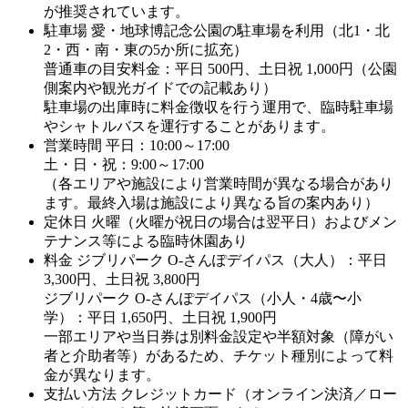
が推奨されています。
駐車場
愛・地球博記念公園の駐車場を利用（北1・北
2・西・南・東の5か所に拡充）
普通車の目安料金：平日 500円、土日祝 1,000円（公園
側案内や観光ガイドでの記載あり）
駐車場の出庫時に料金徴収を行う運用で、臨時駐車場
やシャトルバスを運行することがあります。
営業時間
平日：10:00～17:00
土・日・祝：9:00～17:00
（各エリアや施設により営業時間が異なる場合があり
ます。最終入場は施設により異なる旨の案内あり）
定休日
火曜（火曜が祝日の場合は翌平日）およびメン
テナンス等による臨時休園あり
料金
ジブリパーク O-さんぽデイパス（大人）：平日
3,300円、土日祝 3,800円
ジブリパーク O-さんぽデイパス（小人・4歳〜小
学）：平日 1,650円、土日祝 1,900円
一部エリアや当日券は別料金設定や半額対象（障がい
者と介助者等）があるため、チケット種別によって料
金が異なります。
支払い方法
クレジットカード（オンライン決済／ロー