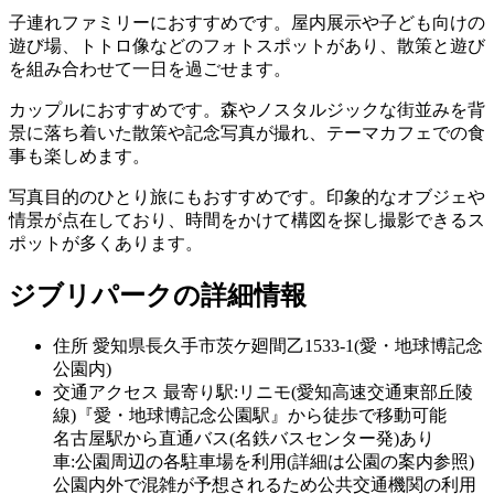
子連れファミリーにおすすめです。屋内展示や子ども向けの
遊び場、トトロ像などのフォトスポットがあり、散策と遊び
を組み合わせて一日を過ごせます。
カップルにおすすめです。森やノスタルジックな街並みを背
景に落ち着いた散策や記念写真が撮れ、テーマカフェでの食
事も楽しめます。
写真目的のひとり旅にもおすすめです。印象的なオブジェや
情景が点在しており、時間をかけて構図を探し撮影できるス
ポットが多くあります。
ジブリパークの詳細情報
住所
愛知県長久手市茨ケ廻間乙1533-1(愛・地球博記念
公園内)
交通アクセス
最寄り駅:リニモ(愛知高速交通東部丘陵
線)『愛・地球博記念公園駅』から徒歩で移動可能
名古屋駅から直通バス(名鉄バスセンター発)あり
車:公園周辺の各駐車場を利用(詳細は公園の案内参照)
公園内外で混雑が予想されるため公共交通機関の利用