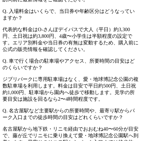
Q. 入場料金はいくらで、当日券や年齢区分はどうなってい
ますか？
代表的な料金はO-さんぽデイパスで大人（平日）約3,300
円、土日祝は約3,800円、4歳〜小学生は半額程度の設定で
す。エリア別料金や当日券の有無は変動するため、購入前に
公式の販売情報を確認してください。
Q. 車で行く場合の駐車場やアクセス、所要時間の目安はど
のくらいですか？
ジブリパークに専用駐車場はなく、愛・地球博記念公園の複
数駐車場を利用します。料金は目安で平日約500円、土日祝
約1,000円、駐車場から園内へ徒歩で移動します。見学の所
要目安は施設を回るなら2〜4時間程度です。
Q. 名古屋駅など主要駅からの所要時間や、最寄り駅からパ
ーク入口までの徒歩時間の目安はどれくらいですか？
名古屋駅から地下鉄・リニモ経由でおおむね40〜60分が目安
で、藤が丘でリニモに乗り換えて愛・地球博記念公園駅へ到