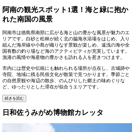
阿南の観光スポット1選！海と緑に抱か
れた南国の風景
阿南市は徳島県南部に広がる海と山の豊かな風景が魅力のエ
リアです。白砂と松林が続く北の脇海水浴場をはじめ、入り
組んだ海岸線や小島が織りなす景観が楽しめ、遠浅の海や全
国有数の釣り場など海のアクティビティが充実しています。
漁港の風情や海産物の豊かさも訪れる人を惹きつけます。
市内には歴史や伝統にも触れられる場所が点在し、古城跡や
寺院、地域に残る民俗文化が散策で見つかります。季節ごと
の自然景観や海辺の散歩、のんびりした郷土の味めぐりな
ど、ゆったりとした滞在が似合うエリアです。
続きを読む
日和佐うみがめ博物館カレッタ