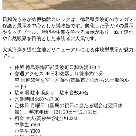
日和佐うみがめ博物館カレッタは、徳島県美波町のウミガメ
保護と展示を中心とした博物館です。孵化した子ガメの展示
やタッチプール、産卵や生態を学べる展示があり、親子連れ
や自然観察を目的とした来訪者に人気です。
大浜海岸を望む立地とリニューアルによる体験型展示が魅力
です。
住所
徳島県海部郡美波町日和佐浦370-4
交通アクセス
JR日和佐駅より徒歩約15分
車:国道55号を室戸方面へ(徳島市方面からの一般的ル
ート)
駐車場
駐車場あり 駐車台数40台
営業時間
9:00〜17:00
定休日
月曜日（国民の祝日に当たる場合は翌日休
館）、年末年始：12月29日〜12月31日
料金
大人(高校生含む) ¥1,000
中学生 ¥500
小学生 ¥300