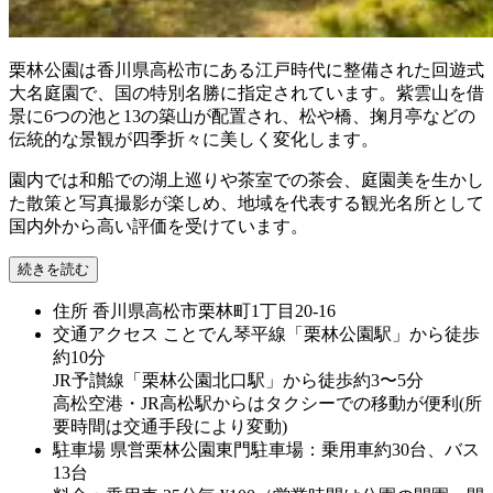
栗林公園は香川県高松市にある江戸時代に整備された回遊式
大名庭園で、国の特別名勝に指定されています。紫雲山を借
景に6つの池と13の築山が配置され、松や橋、掬月亭などの
伝統的な景観が四季折々に美しく変化します。
園内では和船での湖上巡りや茶室での茶会、庭園美を生かし
た散策と写真撮影が楽しめ、地域を代表する観光名所として
国内外から高い評価を受けています。
続きを読む
住所
香川県高松市栗林町1丁目20-16
交通アクセス
ことでん琴平線「栗林公園駅」から徒歩
約10分
JR予讃線「栗林公園北口駅」から徒歩約3〜5分
高松空港・JR高松駅からはタクシーでの移動が便利(所
要時間は交通手段により変動)
駐車場
県営栗林公園東門駐車場：乗用車約30台、バス
13台