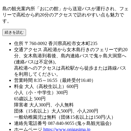
島の観光案内所「おにの館」から送迎バスが運行され、フェ
リーで高松から約20分のアクセスで訪れやすい点も魅力で
す。
続きを読む
住所
〒760-0092 香川県高松市女木町235
交通アクセス
高松港から女木島行きのフェリーで約20
分、女木島港到着後、島内連絡バスで鬼ヶ島大洞窟へ
(連絡バスは不定休)。
高松港へのアクセスは高松駅から徒歩または路線バス
を利用してください。
営業時間
8:35～16:55（最終受付16:40）
料金
大人（高校生以上）600円
小人（小・中学生）300円
65歳以上 500円
障害者 大人300円、小人無料
団体（15名以上）大人500円、小人200円
一般幼稚園児は無料（団体15名以上は150円/人）
連絡先電話番号
087-840-9055 (鬼ヶ島観光協会)
ホームページ
https://www.onigasima.jp