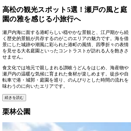
高松の観光スポット5選！瀬戸の風と庭
園の雅を感じる小旅行へ
瀬戸内海に面する港町らしい穏やかな景観と、江戸期から続
く歴史的景観が共存するのがこのエリアの魅力です。海を借
景にした城跡や潮風に彩られた港町の風情、四季折々の表情
を見せる大名庭園といったコントラストが訪れる人を飽きさ
せません。
食文化では地元で親しまれる讃岐うどんをはじめ、海産物や
瀬戸内の温暖な気候に育まれた食材が楽しめます。徒歩や自
転車で港・城郭・庭園を巡り、のんびりとした時間の流れを
味わうのに向いたエリアです。
続きを読む
栗林公園