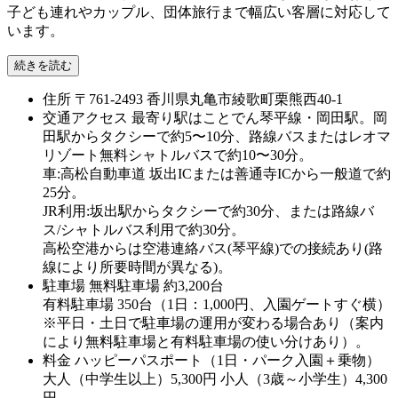
子ども連れやカップル、団体旅行まで幅広い客層に対応して
います。
続きを読む
住所
〒761-2493 香川県丸亀市綾歌町栗熊西40-1
交通アクセス
最寄り駅はことでん琴平線・岡田駅。岡
田駅からタクシーで約5〜10分、路線バスまたはレオマ
リゾート無料シャトルバスで約10〜30分。
車:高松自動車道 坂出ICまたは善通寺ICから一般道で約
25分。
JR利用:坂出駅からタクシーで約30分、または路線バ
ス/シャトルバス利用で約30分。
高松空港からは空港連絡バス(琴平線)での接続あり(路
線により所要時間が異なる)。
駐車場
無料駐車場 約3,200台
有料駐車場 350台（1日：1,000円、入園ゲートすぐ横）
※平日・土日で駐車場の運用が変わる場合あり（案内
により無料駐車場と有料駐車場の使い分けあり）。
料金
ハッピーパスポート（1日・パーク入園＋乗物）
大人（中学生以上）5,300円 小人（3歳～小学生）4,300
円