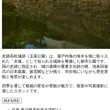
史跡高松城跡（玉藻公園）は、瀬戸内海の海水を堀に取り入
れた「水城」として知られる城跡を整備した都市公園です。
国の史跡に指定され、城の遺構や重要文化財の櫓、池泉回遊
式の日本庭園、披雲閣などが残り、市街地にいながら歴史景
観と海景が楽しめます。
四季を通じて植栽の変化や景観が魅力で、散策や写真撮影に
適したスポットです。
続きを読む
住所
香川県高松市玉藻町2-1