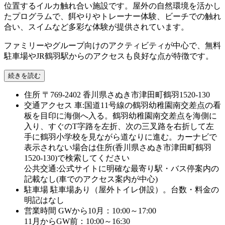
位置するイルカ触れ合い施設です。屋外の自然環境を活かし
たプログラムで、餌やりやトレーナー体験、ビーチでの触れ
合い、スイムなど多彩な体験が提供されています。
ファミリーやグループ向けのアクティビティが中心で、無料
駐車場やJR鶴羽駅からのアクセスも良好な点が特徴です。
続きを読む
住所
〒769-2402 香川県さぬき市津田町鶴羽1520-130
交通アクセス
車:国道11号線の鶴羽幼稚園南交差点の看
板を目印に海側へ入る。鶴羽幼稚園南交差点を海側に
入り、すぐのT字路を左折、次の三叉路を右折して左
手に鶴羽小学校を見ながら道なりに進む。カーナビで
表示されない場合は住所(香川県さぬき市津田町鶴羽
1520-130)で検索してください
公共交通:公式サイトに明確な最寄り駅・バス停案内の
記載なし(車でのアクセス案内が中心)
駐車場
駐車場あり（屋外トイレ併設）。台数・料金の
明記はなし
営業時間
GWから10月：10:00～17:00
11月からGW前：10:00～16:30