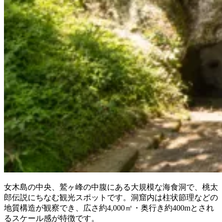
女木島の中央、鷲ヶ峰の中腹にある大規模な海食洞で、桃太
郎伝説にちなむ観光スポットです。洞窟内は柱状節理などの
地質構造が観察でき、広さ約4,000㎡・奥行き約400mとされ
るスケール感が特徴です。