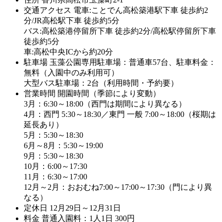
交通アクセス
電車:ことでん高松築港駅下車 徒歩約2
分/JR高松駅下車 徒歩約5分
バス:高松築港停留所下車 徒歩約2分/高松駅停留所下車
徒歩約5分
車:高松中央ICから約20分
駐車場
玉藻公園専用駐車場：普通車57台、駐車料金：
無料（入園中のみ利用可）
大型バス駐車場：2台（利用時間・予約要）
営業時間
開園時間（季節により変動）
3月：6:30～18:00（西門は期間により異なる）
4月：西門 5:30～18:30／東門 一般 7:00～18:00（桜期は
延長あり）
5月：5:30～18:30
6月～8月：5:30～19:00
9月：5:30～18:30
10月：6:00～17:30
11月：6:30～17:00
12月～2月：おおむね7:00～17:00～17:30（門により異
なる）
定休日
12月29日～12月31日
料金
普通入園料：1人1日 300円