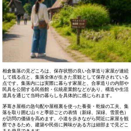
相倉集落の見どころは、保存状態の良い合掌造り家屋が連続
して残る点と、集落全体が生きた景観として保存されている
点です。集落内には実際に暮らす家屋と、合掌造りの内部や
民具を公開する民俗館・伝統産業館などがあり、構造や生活
道具を通じて当時の暮らしを具体的に感じられます。
茅葺き屋根の急勾配や屋根裏を使った養蚕・乾燥の工夫、集
落を取り囲む山々と季節ごとの表情（新緑、深緑、雪景色）
が訪問の価値を高めます。小道を歩きながら間近に家屋を観
察できるため、建築や民俗に興味がある方は細部まで見どこ
ろを発見できます。