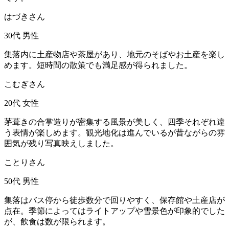
はづきさん
30代
男性
集落内に土産物店や茶屋があり、地元のそばやお土産を楽し
めます。短時間の散策でも満足感が得られました。
こむぎさん
20代
女性
茅葺きの合掌造りが密集する風景が美しく、四季それぞれ違
う表情が楽しめます。観光地化は進んでいるが昔ながらの雰
囲気が残り写真映えしました。
ことりさん
50代
男性
集落はバス停から徒歩数分で回りやすく、保存館や土産店が
点在。季節によってはライトアップや雪景色が印象的でした
が、飲食は数が限られます。