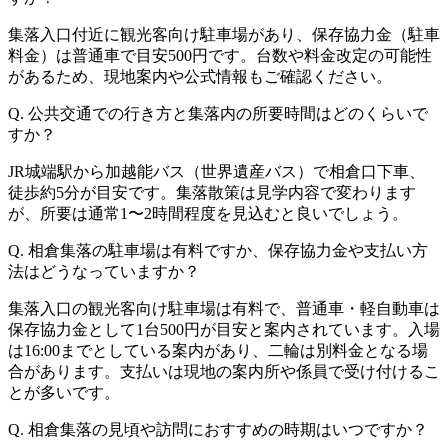
集落入口付近に観光客向け駐車場があり、保存協力金（駐車
料金）は普通車で目安500円です。台数や料金改定の可能性
があるため、現地案内や公式情報もご確認ください。
Q. 公共交通での行き方と集落内の所要時間はどのくらいで
すか？
JR城端駅から加越能バス（世界遺産バス）で相倉口下車、
徒歩約5分が目安です。集落散策は見学内容で変わります
が、所要は通常1〜2時間程度を見込むと良いでしょう。
Q. 相倉集落の駐車場は有料ですか、保存協力金や支払い方
法はどうなっていますか？
集落入口の観光客向け駐車場は有料で、普通車・軽自動車は
保存協力金として1台500円が目安と案内されています。入場
は16:00までとしている案内があり、二輪は別料金となる場
合があります。支払いは現地の案内所や係員で受け付けるこ
とが多いです。
Q. 相倉集落の見頃や訪問におすすめの時期はいつですか？