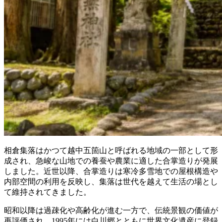
相倉集落はかつて越中五箇山と呼ばれる地域の一部として形
成され、急峻な山地での養蚕や農業に適した合掌造りが発展
しました。近世以降、合掌造りは寒冷多雪地での屋根構造や
内部空間の利用を反映し、集落は世代を越えて生活の場とし
て維持されてきました。
昭和以降は過疎化や高齢化が進む一方で、伝統景観の価値が
再評価され、1995年には白川郷とともに世界文化遺産に登録