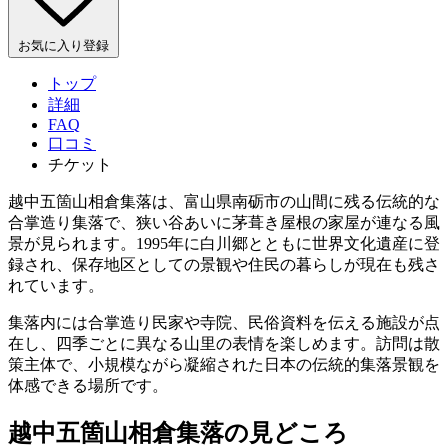
お気に入り登録
トップ
詳細
FAQ
口コミ
チケット
越中五箇山相倉集落は、富山県南砺市の山間に残る伝統的な
合掌造り集落で、狭い谷あいに茅葺き屋根の家屋が連なる風
景が見られます。1995年に白川郷とともに世界文化遺産に登
録され、保存地区としての景観や住民の暮らしが現在も残さ
れています。
集落内には合掌造り民家や寺院、民俗資料を伝える施設が点
在し、四季ごとに異なる山里の表情を楽しめます。訪問は散
策主体で、小規模ながら凝縮された日本の伝統的集落景観を
体感できる場所です。
越中五箇山相倉集落の見どころ