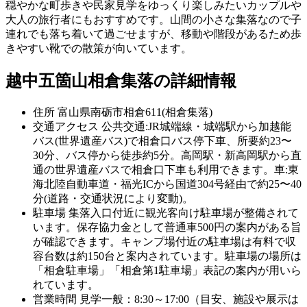
穏やかな町歩きや民家見学をゆっくり楽しみたいカップルや
大人の旅行者にもおすすめです。山間の小さな集落なので子
連れでも落ち着いて過ごせますが、移動や階段があるため歩
きやすい靴での散策が向いています。
越中五箇山相倉集落の詳細情報
住所
富山県南砺市相倉611(相倉集落)
交通アクセス
公共交通:JR城端線・城端駅から加越能
バス(世界遺産バス)で相倉口バス停下車、所要約23〜
30分、バス停から徒歩約5分。高岡駅・新高岡駅から直
通の世界遺産バスで相倉口下車も利用できます。車:東
海北陸自動車道・福光ICから国道304号経由で約25〜40
分(道路・交通状況により変動)。
駐車場
集落入口付近に観光客向け駐車場が整備されて
います。保存協力金として普通車500円の案内がある旨
が確認できます。キャンプ場付近の駐車場は有料で収
容台数は約150台と案内されています。駐車場の場所は
「相倉駐車場」「相倉第1駐車場」表記の案内が用いら
れています。
営業時間
見学一般：8:30～17:00（目安、施設や展示は