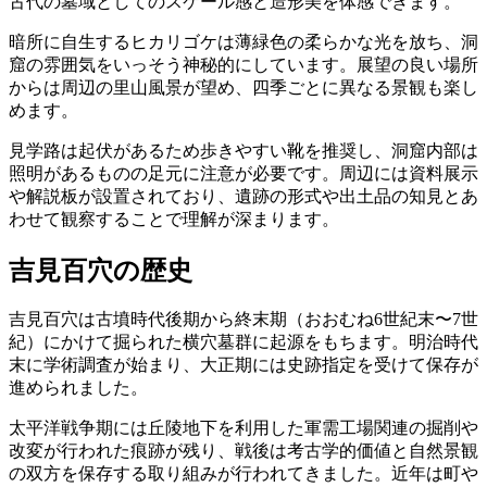
古代の墓域としてのスケール感と造形美を体感できます。
暗所に自生するヒカリゴケは薄緑色の柔らかな光を放ち、洞
窟の雰囲気をいっそう神秘的にしています。展望の良い場所
からは周辺の里山風景が望め、四季ごとに異なる景観も楽し
めます。
見学路は起伏があるため歩きやすい靴を推奨し、洞窟内部は
照明があるものの足元に注意が必要です。周辺には資料展示
や解説板が設置されており、遺跡の形式や出土品の知見とあ
わせて観察することで理解が深まります。
吉見百穴の歴史
吉見百穴は古墳時代後期から終末期（おおむね6世紀末〜7世
紀）にかけて掘られた横穴墓群に起源をもちます。明治時代
末に学術調査が始まり、大正期には史跡指定を受けて保存が
進められました。
太平洋戦争期には丘陵地下を利用した軍需工場関連の掘削や
改変が行われた痕跡が残り、戦後は考古学的価値と自然景観
の双方を保存する取り組みが行われてきました。近年は町や