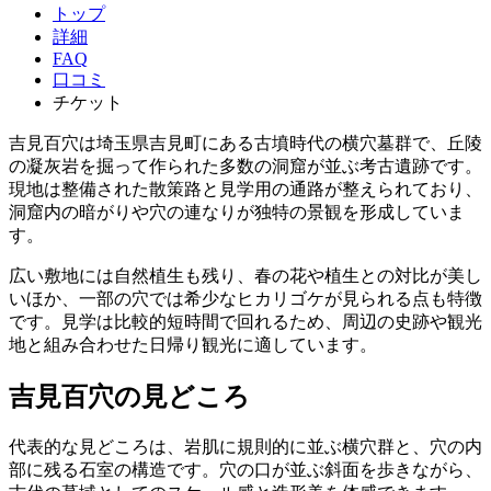
トップ
詳細
FAQ
口コミ
チケット
吉見百穴は埼玉県吉見町にある古墳時代の横穴墓群で、丘陵
の凝灰岩を掘って作られた多数の洞窟が並ぶ考古遺跡です。
現地は整備された散策路と見学用の通路が整えられており、
洞窟内の暗がりや穴の連なりが独特の景観を形成していま
す。
広い敷地には自然植生も残り、春の花や植生との対比が美し
いほか、一部の穴では希少なヒカリゴケが見られる点も特徴
です。見学は比較的短時間で回れるため、周辺の史跡や観光
地と組み合わせた日帰り観光に適しています。
吉見百穴の見どころ
代表的な見どころは、岩肌に規則的に並ぶ横穴群と、穴の内
部に残る石室の構造です。穴の口が並ぶ斜面を歩きながら、