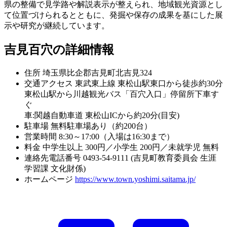
県の整備で見学路や解説表示が整えられ、地域観光資源とし
て位置づけられるとともに、発掘や保存の成果を基にした展
示や研究が継続しています。
吉見百穴の詳細情報
住所
埼玉県比企郡吉見町北吉見324
交通アクセス
東武東上線 東松山駅東口から徒歩約30分
東松山駅から川越観光バス「百穴入口」停留所下車す
ぐ
車:関越自動車道 東松山ICから約20分(目安)
駐車場
無料駐車場あり（約200台）
営業時間
8:30～17:00（入場は16:30まで）
料金
中学生以上 300円／小学生 200円／未就学児 無料
連絡先電話番号
0493-54-9111 (吉見町教育委員会 生涯
学習課 文化財係)
ホームページ
https://www.town.yoshimi.saitama.jp/