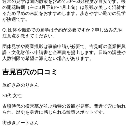
通常の見学は園内散策を含めて30〜60分程度が目安です。桜
の開花時期（主に3月下旬〜4月上旬）は景観が美しく混雑す
るため早めの来訪をおすすめします。歩きやすい靴での見学
が快適です。
Q. 団体や撮影での見学は予約が必要ですか？申し込み先や
注意点を教えてください。
団体見学や商業撮影は事前申請が必要で、吉見町の産業振興
課・文化財係へ申請書と企画書を提出します。日時の調整や
人数制限で希望に添えない場合があります。
吉見百穴の口コミ
旅好きみのりさん
30代
女性
古墳時代の横穴墓が並ぶ独特の景観が見事。間近で穴に触れ
られ、歴史を身近に感じられる散策スポットです。
街歩きノートさん