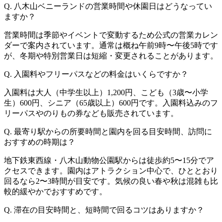
Q. 八木山ベニーランドの営業時間や休園日はどうなってい
ますか？
営業時間は季節やイベントで変動するため公式の営業カレン
ダーで案内されています。通常は概ね午前9時〜午後5時です
が、冬期や特別営業日は短縮・変更されることがあります。
Q. 入園料やフリーパスなどの料金はいくらですか？
入園料は大人（中学生以上）1,200円、こども（3歳〜小学
生）600円、シニア（65歳以上）600円です。入園料込みのフ
リーパスやのりもの券なども販売されています。
Q. 最寄り駅からの所要時間と園内を回る目安時間、訪問に
おすすめの時期は？
地下鉄東西線・八木山動物公園駅からは徒歩約5〜15分でア
クセスできます。園内はアトラクション中心で、ひととおり
回るなら2〜3時間が目安です。気候の良い春や秋は混雑も比
較的緩やかでおすすめです。
Q. 滞在の目安時間と、短時間で回るコツはありますか？