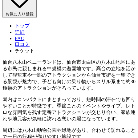
お気に入り登録
トップ
詳細
FAQ
口コミ
チケット
仙台八木山ベニーランドは、仙台市太白区の八木山地区にあ
る市民に親しまれる中規模の遊園地です。高台の立地を活か
して観覧車や一部のアトラクションから仙台市街を一望でき
る景観が魅力で、子ども向けの乗り物からスリル系まで約30
種類のアトラクションがそろっています。
園内はコンパクトにまとまっており、短時間の滞在でも回り
やすいことが特徴です。季節ごとのイベントやライブ、レト
ロな雰囲気を残す定番アトラクションが交じり合い、家族連
れや地元客が気軽に訪れる憩いの場になっています。
周辺には八木山動物公園や緑地があり、合わせて訪れること
で一日の行程が作りやすい施設です。