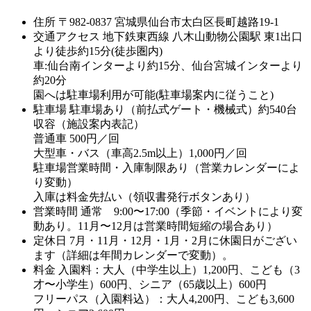
住所
〒982-0837 宮城県仙台市太白区長町越路19-1
交通アクセス
地下鉄東西線 八木山動物公園駅 東1出口
より徒歩約15分(徒歩圏内)
車:仙台南インターより約15分、仙台宮城インターより
約20分
園へは駐車場利用が可能(駐車場案内に従うこと)
駐車場
駐車場あり（前払式ゲート・機械式）約540台
収容（施設案内表記）
普通車 500円／回
大型車・バス（車高2.5m以上）1,000円／回
駐車場営業時間・入庫制限あり（営業カレンダーによ
り変動）
入庫は料金先払い（領収書発行ボタンあり）
営業時間
通常 9:00〜17:00（季節・イベントにより変
動あり。11月〜12月は営業時間短縮の場合あり）
定休日
7月・11月・12月・1月・2月に休園日がござい
ます（詳細は年間カレンダーで変動）。
料金
入園料：大人（中学生以上）1,200円、こども（3
才〜小学生）600円、シニア（65歳以上）600円
フリーパス（入園料込）：大人4,200円、こども3,600