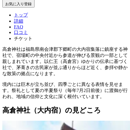
お気に入り登録
トップ
詳細
FAQ
口コミ
チケット
高倉神社は福島県南会津郡下郷町の大内宿集落に鎮座する神
社で、宿場町の中央付近から参道が伸びる景観の一部として
親しまれています。以仁王（高倉宮）ゆかりの伝承に基づく
社で、茅葺きの古民家が並ぶ通りからほど近く、参拝や静か
な散策の拠点になります。
境内には巨木が立ち並び、四季ごとに異なる表情を見せま
す。祭礼として夏の半夏祭り（毎年7月2日前後）に渡御が行
われ、地域の信仰と文化に深く根付いています。
高倉神社（大内宿）の見どころ