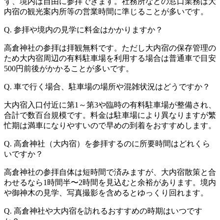
ず、境内は自由に参拝できます。社務所などの窓口業務は大
内宿の観光案内所等の営業時間に準じることが多いです。
Q. 参拝や境内の見学に料金はかかりますか？
高倉神社の参拝は拝観無料です。ただし大内宿の保存管理の
ため大内宿周辺の有料駐車場を利用する場合は普通車で目安
500円前後がかかることが多いです。
Q. 車で行く場合、駐車場の場所や混雑状況はどうですか？
大内宿入口付近に第1～第3や臨時の有料駐車場が整備され、
合計で数百台規模です。料金は駐車場により異なりますが繁
忙期は満車になりやすいので早めの到着をおすすめします。
Q. 高倉神社（大内宿）を参拝するのに所要時間はどれくら
いですか？
高倉神社の参拝自体は短時間で済みますが、大内宿散策と合
わせるなら1時間半〜2時間を見込むと余裕があります。境内
や御神木の見学、写真撮影を含めるとゆっくり回れます。
Q. 高倉神社や大内宿を訪れるおすすめの時期はいつです