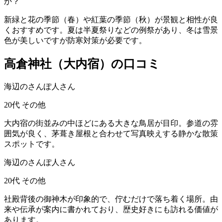
か？
新緑と花の季節（春）や紅葉の季節（秋）が景観と相性が良
くおすすめです。夏は半夏祭りなどの例祭があり、冬は雪景
色が美しいですが防寒対策が必要です。
高倉神社（大内宿）の口コミ
海辺のさんぽ人さん
20代
その他
大内宿の街並みの中ほどにある大きな鳥居が目印。参道の雰
囲気が良く、茅葺き屋根と合わせて写真映えする静かな散策
スポットです。
海辺のさんぽ人さん
20代
その他
社殿背後の御神木が印象的で、佇むだけで落ち着く場所。由
来や伝承が案内に書かれており、歴史好きにも訪れる価値が
あります。