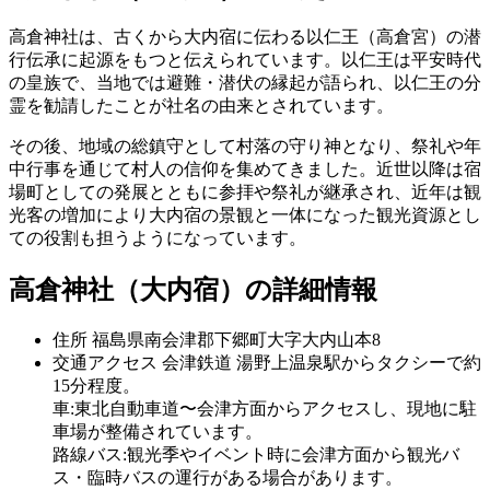
高倉神社は、古くから大内宿に伝わる以仁王（高倉宮）の潜
行伝承に起源をもつと伝えられています。以仁王は平安時代
の皇族で、当地では避難・潜伏の縁起が語られ、以仁王の分
霊を勧請したことが社名の由来とされています。
その後、地域の総鎮守として村落の守り神となり、祭礼や年
中行事を通じて村人の信仰を集めてきました。近世以降は宿
場町としての発展とともに参拝や祭礼が継承され、近年は観
光客の増加により大内宿の景観と一体になった観光資源とし
ての役割も担うようになっています。
高倉神社（大内宿）の詳細情報
住所
福島県南会津郡下郷町大字大内山本8
交通アクセス
会津鉄道 湯野上温泉駅からタクシーで約
15分程度。
車:東北自動車道〜会津方面からアクセスし、現地に駐
車場が整備されています。
路線バス:観光季やイベント時に会津方面から観光バ
ス・臨時バスの運行がある場合があります。