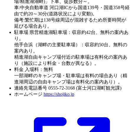
場/精進湖湖畔)」下車、徒歩数分～。
車:中央自動車道 河口湖ICから国道139号・国道358号経
由で約20～30分(道路状況により変動)。
備考:繁忙期は138号線周辺が混雑するため所要時間が
延びる場合あり。
駐車場
県営精進湖駐車場：収容約42台、無料の案内あ
り。
他手合浜（湖畔の主要駐車場）：収容約50台、無料の
案内あり。
精進湖自由キャンプ場付近の駐車場は有料化の案内あ
り（施設により料金・台数が異なる）。
料金
入場料：無料
一部湖畔のキャンプ場・駐車場は有料の場合あり（精
進湖周辺の自由キャンプ場は有料化の案内あり）。
連絡先電話番号
0555-72-3168 (富士河口湖町観光課)
ホームページ
https://shojiko.jp