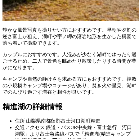
静かな風景写真を撮りたい方におすすめです。早朝や夕刻の
逆さ富士が狙え、湖畔や宇ノ岬の溶岩地形を生かした構図で
落ち着いて撮影できます。
カップルにおすすめです。人混みが少なく湖畔でゆったり過
ごせるため、二人で景色を眺めたり散策したりする時間が豊
かになります。
キャンプや自然の静けさを求める方にもおすすめです。複数
の小規模キャンプ場やコテージがあり、焚き火や星見、湖畔
でのんびり過ごす滞在と相性が良いです。
精進湖の詳細情報
住所
山梨県南都留郡富士河口湖町精進
交通アクセス
鉄道・バス:JR中央線・富士急行「河口
湖駅」より富士急路線バスで「精進湖(精進キャンプ