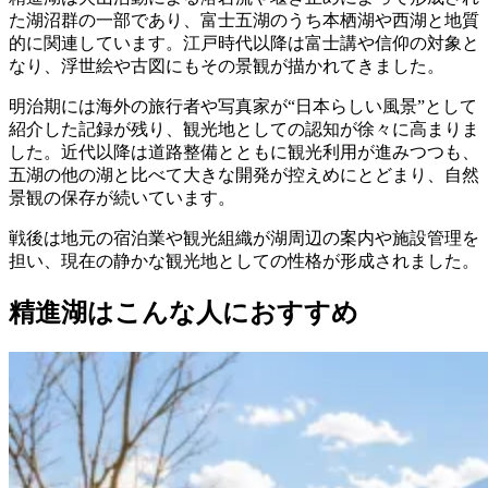
た湖沼群の一部であり、富士五湖のうち本栖湖や西湖と地質
的に関連しています。江戸時代以降は富士講や信仰の対象と
なり、浮世絵や古図にもその景観が描かれてきました。
明治期には海外の旅行者や写真家が“日本らしい風景”として
紹介した記録が残り、観光地としての認知が徐々に高まりま
した。近代以降は道路整備とともに観光利用が進みつつも、
五湖の他の湖と比べて大きな開発が控えめにとどまり、自然
景観の保存が続いています。
戦後は地元の宿泊業や観光組織が湖周辺の案内や施設管理を
担い、現在の静かな観光地としての性格が形成されました。
精進湖はこんな人におすすめ