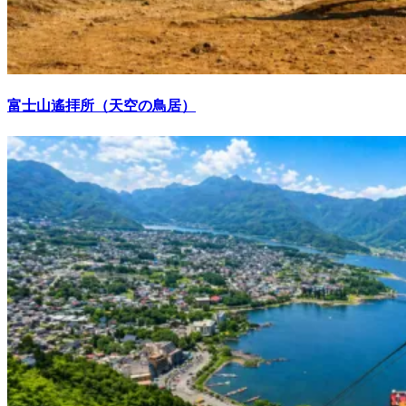
富士山遙拝所（天空の鳥居）