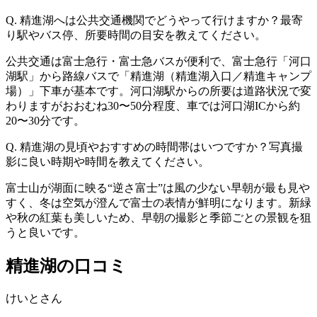
Q. 精進湖へは公共交通機関でどうやって行けますか？最寄
り駅やバス停、所要時間の目安を教えてください。
公共交通は富士急行・富士急バスが便利で、富士急行「河口
湖駅」から路線バスで「精進湖（精進湖入口／精進キャンプ
場）」下車が基本です。河口湖駅からの所要は道路状況で変
わりますがおおむね30〜50分程度、車では河口湖ICから約
20〜30分です。
Q. 精進湖の見頃やおすすめの時間帯はいつですか？写真撮
影に良い時期や時間を教えてください。
富士山が湖面に映る“逆さ富士”は風の少ない早朝が最も見や
すく、冬は空気が澄んで富士の表情が鮮明になります。新緑
や秋の紅葉も美しいため、早朝の撮影と季節ごとの景観を狙
うと良いです。
精進湖の口コミ
けいとさん