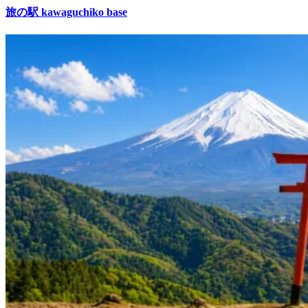
旅の駅 kawaguchiko base