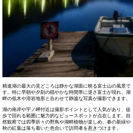
精進湖の最大の見どころは静かな湖面に映る富士山の風景で
す。特に早朝や夕刻の穏やかな時間帯に逆さ富士が現れ、湖
畔の低木や溶岩地形と合わせて静謐な写真が撮影できます。
湖の南岸や宇ノ岬付近は撮影ポイントとして人気があり、徒
歩で回れる範囲に魅力的なビュースポットが点在します。自
然観察では四季折々の野鳥や湖畔植物が楽しめ、春の新緑や
秋の紅葉は落ち着いた色合いで訪問者を惹きつけます。