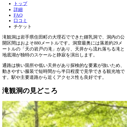
トップ
詳細
FAQ
口コミ
チケット
滝観洞は岩手県住田町の大理石でできた鍾乳洞で、洞内の公
開区間はおよそ880メートルです。洞窟最奥には落差約29メ
ートルの「天の岩戸の滝」があり、天井から流れ落ちる滝と
地底湖が独特のスケールと静寂を演出します。
通路は狭い箇所や低い天井があり探検的な要素が強いため、
動きやすい服装で短時間から半日程度で見学できる観光地で
す。駅や主要道路から近くアクセス性も良好です。
滝観洞の見どころ