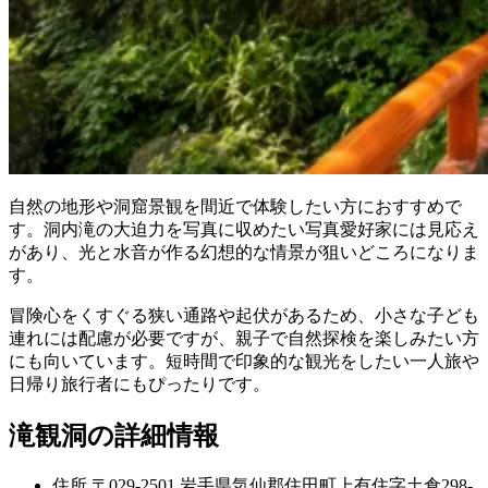
自然の地形や洞窟景観を間近で体験したい方におすすめで
す。洞内滝の大迫力を写真に収めたい写真愛好家には見応え
があり、光と水音が作る幻想的な情景が狙いどころになりま
す。
冒険心をくすぐる狭い通路や起伏があるため、小さな子ども
連れには配慮が必要ですが、親子で自然探検を楽しみたい方
にも向いています。短時間で印象的な観光をしたい一人旅や
日帰り旅行者にもぴったりです。
滝観洞の詳細情報
住所
〒029-2501 岩手県気仙郡住田町上有住字土倉298-