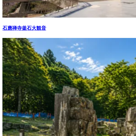
石應禅寺釜石大観音