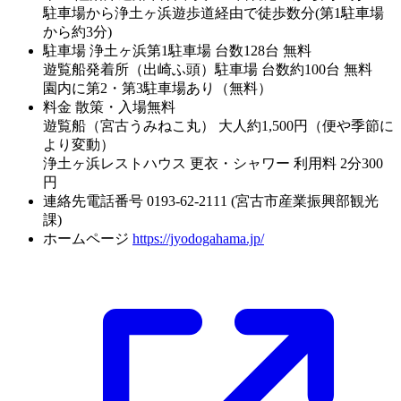
駐車場から浄土ヶ浜遊歩道経由で徒歩数分(第1駐車場
から約3分)
駐車場
浄土ヶ浜第1駐車場 台数128台 無料
遊覧船発着所（出崎ふ頭）駐車場 台数約100台 無料
園内に第2・第3駐車場あり（無料）
料金
散策・入場無料
遊覧船（宮古うみねこ丸） 大人約1,500円（便や季節に
より変動）
浄土ヶ浜レストハウス 更衣・シャワー 利用料 2分300
円
連絡先電話番号
0193-62-2111 (宮古市産業振興部観光
課)
ホームページ
https://jyodogahama.jp/