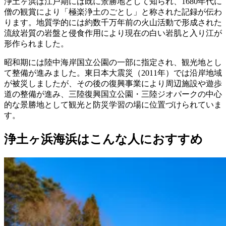
浄土ヶ浜は江戸期には既に景勝地として知られ、1680年代に
僧の観賞により「極楽浄土のごとし」と称された記録が伝わ
ります。地質学的には約数千万年前の火山活動で形成された
流紋岩質の岩盤と侵食作用により現在の白い岩肌と入り江が
形作られました。
昭和期には陸中海岸国立公園の一部に指定され、観光地とし
て整備が進みました。東日本大震災（2011年）では沿岸地域
が被災しましたが、その後の復興事業により周辺施設や遊歩
道の整備が進み、三陸復興国立公園・三陸ジオパークの中心
的な景勝地として観光と防災学習の場に位置づけられていま
す。
浄土ヶ浜海浜はこんな人におすすめ