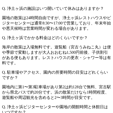
Q. 浄土ヶ浜の施設はいつ開いていて休みはありますか？
園地の散策は24時間自由ですが、浄土ヶ浜レストハウスやビ
ジターセンターは通常8:30〜17:00で営業しており、年末年始
や悪天候時は営業時間が変わる場合があります。
Q. 浄土ヶ浜でかかる料金はどのくらいですか？
海岸の散策は入場無料です。遊覧船（宮古うみねこ丸）は便
や季節で変動しますが大人おおむね1,500円前後、子供割引
がある便もあります。レストハウスの更衣・シャワー等は有
料です。
Q. 駐車場やアクセス、園内の所要時間の目安はどれくらい
ですか？
園地内に第1〜第3駐車場があり第2は約128台で無料、宮古駅
から県北バスで約20分です。浜の散策だけなら1時間程度、
遊覧船や周辺観光を含めると2〜3時間が目安です。
Q. 浄土ヶ浜ビジターセンターや園地の開館時間と休館日は
いつですか？