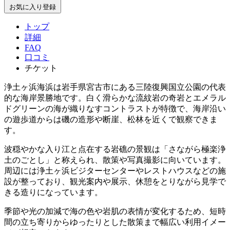
お気に入り登録
トップ
詳細
FAQ
口コミ
チケット
浄土ヶ浜海浜は岩手県宮古市にある三陸復興国立公園の代表
的な海岸景勝地です。白く滑らかな流紋岩の奇岩とエメラル
ドグリーンの海が織りなすコントラストが特徴で、海岸沿い
の遊歩道からは磯の造形や断崖、松林を近くで観察できま
す。
波穏やかな入り江と点在する岩礁の景観は「さながら極楽浄
土のごとし」と称えられ、散策や写真撮影に向いています。
周辺には浄土ヶ浜ビジターセンターやレストハウスなどの施
設が整っており、観光案内や展示、休憩をとりながら見学で
きる造りになっています。
季節や光の加減で海の色や岩肌の表情が変化するため、短時
間の立ち寄りからゆったりとした散策まで幅広い利用イメー