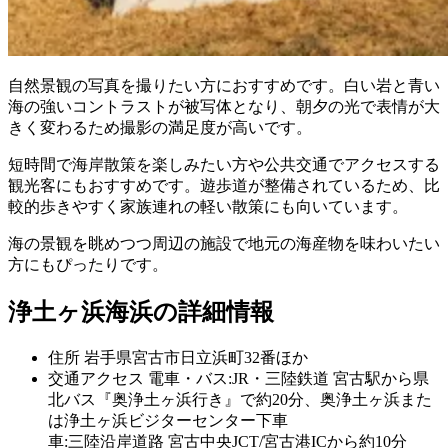
自然景観の写真を撮りたい方におすすめです。白い岩と青い
海の強いコントラストが被写体となり、朝夕の光で表情が大
きく変わるため撮影の満足度が高いです。
短時間で海岸散策を楽しみたい方や公共交通でアクセスする
観光客にもおすすめです。遊歩道が整備されているため、比
較的歩きやすく家族連れの軽い散策にも向いています。
海の景観を眺めつつ周辺の施設で地元の海産物を味わいたい
方にもぴったりです。
浄土ヶ浜海浜の詳細情報
住所
岩手県宮古市日立浜町32番ほか
交通アクセス
電車・バス:JR・三陸鉄道 宮古駅から県
北バス『奥浄土ヶ浜行き』で約20分、奥浄土ヶ浜また
は浄土ヶ浜ビジターセンター下車
車:三陸沿岸道路 宮古中央JCT/宮古港ICから約10分