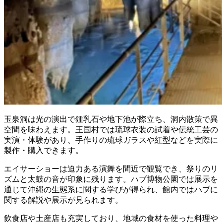
玉泉洞は光の演出で鍾乳石や地下池が際立ち、洞内散策で異
空間を味わえます。王国村では琉球衣装の試着や伝統工芸の
実演・体験があり、手作りの琉球ガラスや紅型などを実際に
製作・購入できます。
エイサーショーは迫力ある演舞を間近で観覧でき、祭りのリ
ズムと太鼓の音が印象に残ります。ハブ博物公園では展示を
通じて沖縄の生態系に関する学びが得られ、館内ではハブに
関する解説や展示が見られます。
飲食店や土産店も充実しており、地域の食材を使った料理や