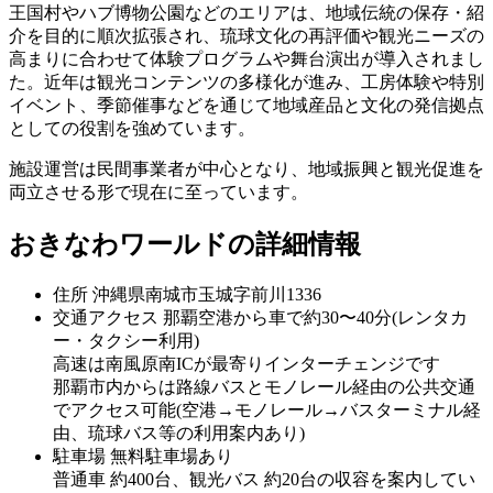
王国村やハブ博物公園などのエリアは、地域伝統の保存・紹
介を目的に順次拡張され、琉球文化の再評価や観光ニーズの
高まりに合わせて体験プログラムや舞台演出が導入されまし
た。近年は観光コンテンツの多様化が進み、工房体験や特別
イベント、季節催事などを通じて地域産品と文化の発信拠点
としての役割を強めています。
施設運営は民間事業者が中心となり、地域振興と観光促進を
両立させる形で現在に至っています。
おきなわワールドの詳細情報
住所
沖縄県南城市玉城字前川1336
交通アクセス
那覇空港から車で約30〜40分(レンタカ
ー・タクシー利用)
高速は南風原南ICが最寄りインターチェンジです
那覇市内からは路線バスとモノレール経由の公共交通
でアクセス可能(空港→モノレール→バスターミナル経
由、琉球バス等の利用案内あり)
駐車場
無料駐車場あり
普通車 約400台、観光バス 約20台の収容を案内してい