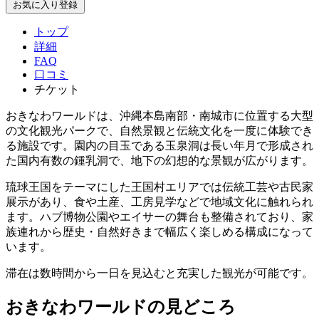
お気に入り登録
トップ
詳細
FAQ
口コミ
チケット
おきなわワールドは、沖縄本島南部・南城市に位置する大型
の文化観光パークで、自然景観と伝統文化を一度に体験でき
る施設です。園内の目玉である玉泉洞は長い年月で形成され
た国内有数の鍾乳洞で、地下の幻想的な景観が広がります。
琉球王国をテーマにした王国村エリアでは伝統工芸や古民家
展示があり、食や土産、工房見学などで地域文化に触れられ
ます。ハブ博物公園やエイサーの舞台も整備されており、家
族連れから歴史・自然好きまで幅広く楽しめる構成になって
います。
滞在は数時間から一日を見込むと充実した観光が可能です。
おきなわワールドの見どころ