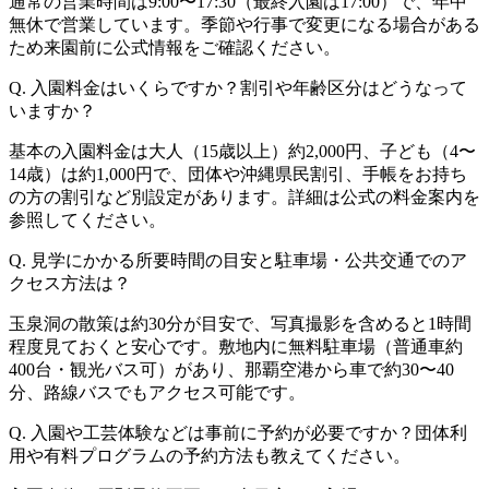
通常の営業時間は9:00〜17:30（最終入園は17:00）で、年中
無休で営業しています。季節や行事で変更になる場合がある
ため来園前に公式情報をご確認ください。
Q. 入園料金はいくらですか？割引や年齢区分はどうなって
いますか？
基本の入園料金は大人（15歳以上）約2,000円、子ども（4〜
14歳）は約1,000円で、団体や沖縄県民割引、手帳をお持ち
の方の割引など別設定があります。詳細は公式の料金案内を
参照してください。
Q. 見学にかかる所要時間の目安と駐車場・公共交通でのア
クセス方法は？
玉泉洞の散策は約30分が目安で、写真撮影を含めると1時間
程度見ておくと安心です。敷地内に無料駐車場（普通車約
400台・観光バス可）があり、那覇空港から車で約30〜40
分、路線バスでもアクセス可能です。
Q. 入園や工芸体験などは事前に予約が必要ですか？団体利
用や有料プログラムの予約方法も教えてください。