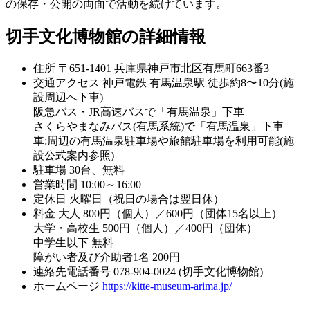
の保存・公開の両面で活動を続けています。
切手文化博物館の詳細情報
住所
〒651-1401 兵庫県神戸市北区有馬町663番3
交通アクセス
神戸電鉄 有馬温泉駅 徒歩約8〜10分(施
設周辺へ下車)
阪急バス・JR高速バスで「有馬温泉」下車
さくらやまなみバス(有馬系統)で「有馬温泉」下車
車:周辺の有馬温泉駐車場や旅館駐車場を利用可能(施
設公式案内参照)
駐車場
30台、無料
営業時間
10:00～16:00
定休日
火曜日（祝日の場合は翌日休）
料金
大人 800円（個人）／600円（団体15名以上）
大学・高校生 500円（個人）／400円（団体）
中学生以下 無料
障がい者及び介助者1名 200円
連絡先電話番号
078-904-0024 (切手文化博物館)
ホームページ
https://kitte-museum-arima.jp/