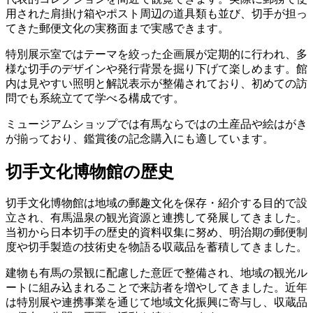
用された肩掛け箱やポスト周辺の道具類も並び、切手が担っ
てきた郵便文化の実務面まで実感できます。
特別展示室ではテーマを絞った企画展が定期的に行われ、多
様な切手のデザインや発行背景を掘り下げて楽しめます。館
内は見やすい照明と解説表示が整備されており、初めての訪
問でも系統立てて学べる構成です。
ミュージアムショップでは有馬ならではの土産品や絵はがき
が揃っており、鑑賞後の記念購入にも適しています。
切手文化博物館の歴史
切手文化博物館は地域の郵趣文化を保存・紹介する目的で設
立され、有馬温泉の観光資源と連携して発展してきました。
当初から日本切手の歴史的資料収集に努め、明治期の郵便制
度や切手製造の技術史を物語る収蔵品を蓄積してきました。
建物も有馬の景観に配慮した意匠で整備され、地域の観光ル
ートに組み込まれることで来訪者を増やしてきました。近年
は特別展や連携事業を通じて地域文化振興に寄与し、収蔵品