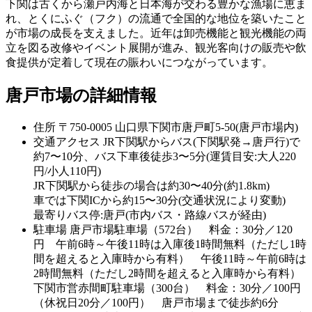
下関は古くから瀬戸内海と日本海が交わる豊かな漁場に恵ま
れ、とくにふぐ（フク）の流通で全国的な地位を築いたこと
が市場の成長を支えました。近年は卸売機能と観光機能の両
立を図る改修やイベント展開が進み、観光客向けの販売や飲
食提供が定着して現在の賑わいにつながっています。
唐戸市場の詳細情報
住所
〒750-0005 山口県下関市唐戸町5-50(唐戸市場内)
交通アクセス
JR下関駅からバス(下関駅発→唐戸行)で
約7〜10分、バス下車後徒歩3〜5分(運賃目安:大人220
円/小人110円)
JR下関駅から徒歩の場合は約30〜40分(約1.8km)
車では下関ICから約15〜30分(交通状況により変動)
最寄りバス停:唐戸(市内バス・路線バスが経由)
駐車場
唐戸市場駐車場（572台） 料金：30分／120
円 午前6時～午後11時は入庫後1時間無料（ただし1時
間を超えると入庫時から有料） 午後11時～午前6時は
2時間無料（ただし2時間を超えると入庫時から有料）
下関市営赤間町駐車場（300台） 料金：30分／100円
（休祝日20分／100円） 唐戸市場まで徒歩約6分