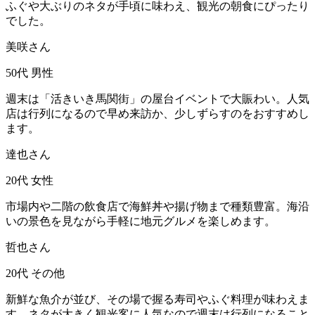
ふぐや大ぶりのネタが手頃に味わえ、観光の朝食にぴったり
でした。
美咲さん
50代
男性
週末は「活きいき馬関街」の屋台イベントで大賑わい。人気
店は行列になるので早め来訪か、少しずらすのをおすすめし
ます。
達也さん
20代
女性
市場内や二階の飲食店で海鮮丼や揚げ物まで種類豊富。海沿
いの景色を見ながら手軽に地元グルメを楽しめます。
哲也さん
20代
その他
新鮮な魚介が並び、その場で握る寿司やふぐ料理が味わえま
す。ネタが大きく観光客に人気なので週末は行列になること