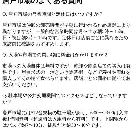
唐戸市場のよくある質問
Q. 唐戸市場の営業時間と定休日はいつですか？
唐戸市場は仲卸の卸売時間が早朝に行われるため店舗により
異なりますが、一般的な営業時間は月〜土が朝5時～15時、
日・祝は朝8時～15時です。定休日は店舗ごとに異なるため
来訪前に確認をおすすめします。
Q. 入場や市場での買い物に料金はかかりますか？
市場への入場自体は無料ですが、仲卸や飲食店での購入は有
料です。屋台形式の「活きいき馬関街」などで寿司や海鮮を
購入してその場で食べられます。店舗ごとの価格に従ってお
支払いください。
Q. 駐車場や公共交通機関でのアクセスはどうなっています
か？
唐戸市場には572台規模の駐車場があり、6:00〜23:00は入庫
後1時間無料（超過時は入庫時から有料）です。下関駅から
はバスで約7〜10分、徒歩だと約30〜40分です。