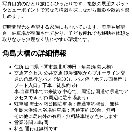
写真目的のひとり旅にもぴったりです。複数の展望スポット
やビューポイントで異なる構図を探しながら撮影や散策を楽
しめます。
短時間観光を希望する家族にも向いています。海岸や展望
台、駐車場が整備されており、子ども連れでも移動や休憩を
取りながら無理なく訪れやすい環境です。
角島大橋の詳細情報
住所
山口県下関市豊北町神田・角島(角島大橋)
交通アクセス
公共交通:JR滝部駅からブルーライン交
通の角島行きバスで約30分、バス停「ホテル西長門リ
ゾート入口」下車、徒歩約5分
車:自家用車での来訪が中心で、周辺は国道や県道でア
クセスできます(周辺に駐車場あり)
駐車場
海士ヶ瀬公園駐車場：普通車約46台、無料
角島大浜海水浴場駐車場：普通車約150台、無料
その他に島内外の有料・無料駐車場が点在します
営業時間
24時間
料金
通行は無料です