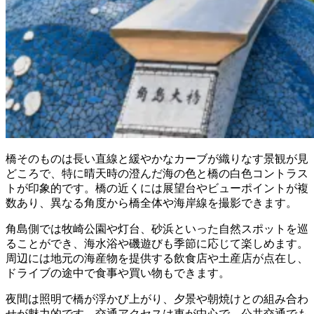
橋そのものは長い直線と緩やかなカーブが織りなす景観が見
どころで、特に晴天時の澄んだ海の色と橋の白色コントラス
トが印象的です。橋の近くには展望台やビューポイントが複
数あり、異なる角度から橋全体や海岸線を撮影できます。
角島側では牧崎公園や灯台、砂浜といった自然スポットを巡
ることができ、海水浴や磯遊びも季節に応じて楽しめます。
周辺には地元の海産物を提供する飲食店や土産店が点在し、
ドライブの途中で食事や買い物もできます。
夜間は照明で橋が浮かび上がり、夕景や朝焼けとの組み合わ
せが魅力的です。交通アクセスは車が中心で、公共交通でも