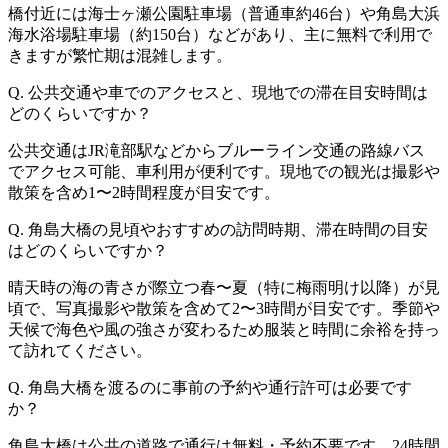
橋付近には海士ヶ瀬公園駐車場（普通車約46台）や角島大浜
海水浴場駐車場（約150台）などがあり、主に無料で利用で
きますが繁忙期は混雑します。
Q. 公共交通や車でのアクセスと、現地での滞在目安時間は
どのくらいですか？
公共交通はJR滝部駅などからブルーライン交通の路線バス
でアクセス可能、車利用が便利です。現地での観光は撮影や
散策を含め1〜2時間程度が目安です。
Q. 角島大橋の見頃やおすすめの訪問時期、滞在時間の目安
はどのくらいですか？
晴天時の海の青さが際立つ春〜夏（特に梅雨明け以降）が見
頃で、写真撮影や散策を含めて2〜3時間が目安です。季節や
天候で海色や風の強さが変わるため服装と時間に余裕を持っ
て訪れてください。
Q. 角島大橋を渡るのに事前の予約や通行許可は必要です
か？
角島大橋は公共の道路で通行は無料・予約不要です。24時間