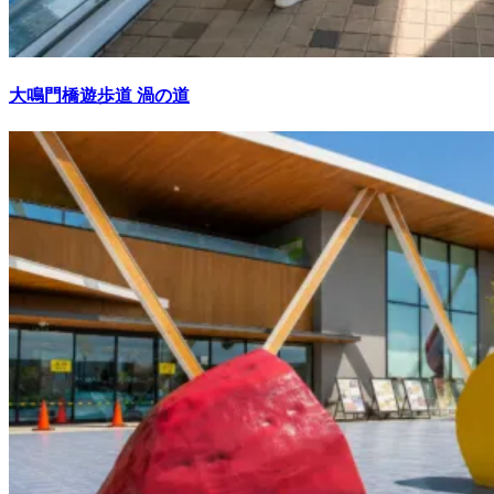
大鳴門橋遊歩道 渦の道