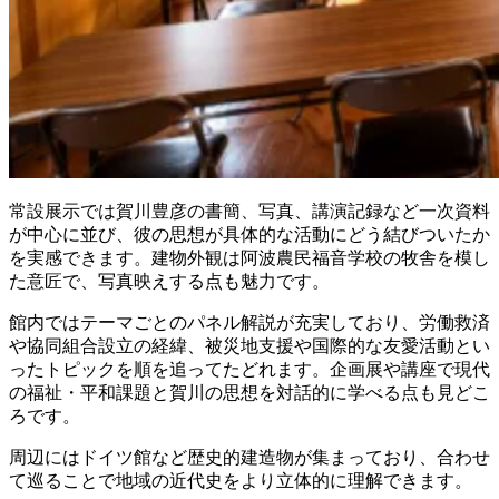
常設展示では賀川豊彦の書簡、写真、講演記録など一次資料
が中心に並び、彼の思想が具体的な活動にどう結びついたか
を実感できます。建物外観は阿波農民福音学校の牧舎を模し
た意匠で、写真映えする点も魅力です。
館内ではテーマごとのパネル解説が充実しており、労働救済
や協同組合設立の経緯、被災地支援や国際的な友愛活動とい
ったトピックを順を追ってたどれます。企画展や講座で現代
の福祉・平和課題と賀川の思想を対話的に学べる点も見どこ
ろです。
周辺にはドイツ館など歴史的建造物が集まっており、合わせ
て巡ることで地域の近代史をより立体的に理解できます。