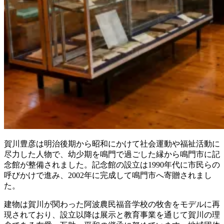
賀川豊彦は明治後期から昭和にかけて社会運動や福祉活動に
尽力した人物で、幼少期を鳴門で過ごした縁から鳴門市に記
念館が整備されました。記念館の設立は1990年代に市民らの
呼びかけで進み、2002年に完成して鳴門市へ寄贈されまし
た。
建物は賀川が関わった阿波農民福音学校の牧舎をモデルに再
現されており、設立以降は展示と教育事業を通じて賀川の理