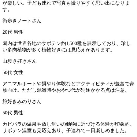
が楽しい。子ども連れで写真も撮りやすく思い出になりま
す。
街歩きノートさん
20代
男性
園内は世界各地のサボテン約1,500種を展示しており、珍し
い多肉植物が多く植物好きには見応えがあります。
山歩き好きさん
50代
女性
アニマルボートや餌やり体験などアクティビティが豊富で家
族向け。ただし混雑時やおやつ代が別途かかる点は注意。
旅好きみのりさん
50代
男性
カピバラの温泉や放し飼いの動物に近づける体験が印象的。
サボテン温室も見応えあり、子連れで一日楽しめました。