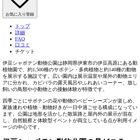
お気に入り登録
トップ
詳細
FAQ
口コミ
チケット
伊豆シャボテン動物公園は静岡県伊東市の伊豆高原にある動
植物園で、約1,500種のサボテン・多肉植物と約140種の動物
を展示する施設です。広い園内は展示温室や屋外の動物エリ
アに分かれ、カピバラの露天風呂やふれあいコーナー、放し
飼いの鳥類や小動物との接触体験が特徴です。
四季ごとにサボテンの花や動物のベビーシーズンが楽しめ、
家族連れや植物・動物好きが一日中過ごせる構成になってい
ます。公園は地形を活かした散策路と屋内外の展示が混在
し、自然観察と体験型イベントが両立している点が利用イメ
ージの中心です。