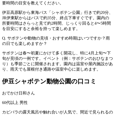
要時間の目安を教えてください。
伊豆高原駅から東海バス「シャボテン公園」行きで約20分、
JR伊東駅からはバスで約35分、終点下車すぐです。園内の
所要時間はさらっと見て約2時間、じっくり回ると4〜5時間
を目安にすると余裕を持って楽しめます。
Q. サボテンや動物の見頃・おすすめ時期はいつですか？雨
の日でも楽しめますか？
サボテンは春〜初夏にかけて多く開花し、特に4月上旬〜下
旬が見頃の一例です。イベント（例：サボテンのおひなまつ
り）も季節ごとに開催されます。園内は温室や屋内施設があ
り、雨天でも屋根付き通路や温室中心に楽しめます。
伊豆シャボテン動物公園の口コミ
おでかけ日和さん
60代以上
男性
カピバラの露天風呂や触れ合いが人気で、間近で見られるの