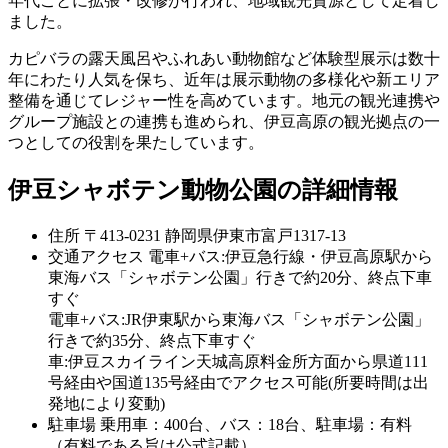
年代ごとに拡張・改修が行われ、地域観光資源として定着し
ました。
カピバラの露天風呂やふれあい動物館など体験型展示は数十
年にわたり人気を保ち、近年は展示動物の多様化や新エリア
整備を通じてレジャー性を高めています。地元の観光連携や
グループ施設との連携も進められ、伊豆高原の観光拠点の一
つとしての役割を果たしています。
伊豆シャボテン動物公園の詳細情報
住所
〒413-0231 静岡県伊東市富戸1317-13
交通アクセス
電車+バス:伊豆急行線・伊豆高原駅から
東海バス「シャボテン公園」行きで約20分、終点下車
すぐ
電車+バス:JR伊東駅から東海バス「シャボテン公園」
行きで約35分、終点下車すぐ
車:伊豆スカイライン天城高原料金所方面から県道111
号経由や国道135号経由でアクセス可能(所要時間は出
発地により変動)
駐車場
乗用車：400台、バス：18台、駐車場：有料
（有料である旨は公式記載）。