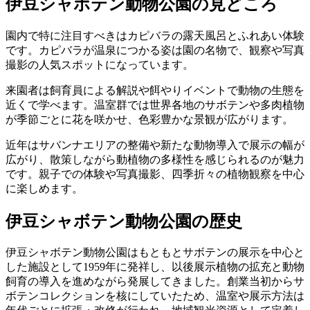
伊豆シャボテン動物公園の見どころ
園内で特に注目すべきはカピバラの露天風呂とふれあい体験
です。カピバラが温泉につかる姿は園の名物で、観察や写真
撮影の人気スポットになっています。
来園者は飼育員による解説や餌やりイベントで動物の生態を
近くで学べます。温室群では世界各地のサボテンや多肉植物
が季節ごとに花を咲かせ、色彩豊かな景観が広がります。
近年はサバンナエリアの整備や新たな動物導入で展示の幅が
広がり、散策しながら動植物の多様性を感じられるのが魅力
です。親子での体験や写真撮影、四季折々の植物観察を中心
に楽しめます。
伊豆シャボテン動物公園の歴史
伊豆シャボテン動物公園はもともとサボテンの展示を中心と
した施設として1959年に発祥し、以後展示植物の拡充と動物
飼育の導入を進めながら発展してきました。創業当初からサ
ボテンコレクションを核にしていたため、温室や展示方法は