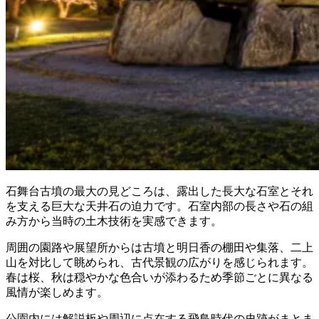
石舞台古墳の最大の見どころは、露出した長大な石室とそれ
を支える巨大な天井石の迫力です。石室内部の長さや石の組
み方から当時の土木技術を実感できます。
周囲の園路や展望所からは古墳と明日香の棚田や集落、二上
山を対比して眺められ、古代景観の広がりを感じられます。
春は桜、秋は穏やかな色合いが添わるため季節ごとに異なる
風情が楽しめます。
公園内には解説板や周辺に点在する飛鳥時代の史跡がまとま