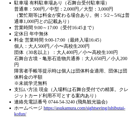
駐車場
有料駐車場あり（石舞台受付駐車場）
普通車：500円／中型：2,000円／大型：3,000円
（繁忙期等は料金が変わる場合あり。例：5/2～5/6は普
通車1,000円との記載あり）
営業時間
9:00～17:00（受付16:45まで）
定休日
年中無休
料金
営業時間 9:00-17:00（最終入場16:45）
個人：大人500円／小〜高校生200円
団体（30名以上）：大人400円／小〜高校生100円
石舞台古墳・亀形石造物共通券：大人650円／小人200
円
障害者手帳等提示時は個人は団体料金適用、団体は団
体料金の半額
※未就学児無料
支払い方法
現金（入場料は石舞台受付での精算。クレ
ジットカード利用不可とする案内あり）
連絡先電話番号
0744-54-3240 (飛鳥観光協会)
ホームページ
https://asukamura.com/sightseeing/ishibutai-
kofun/