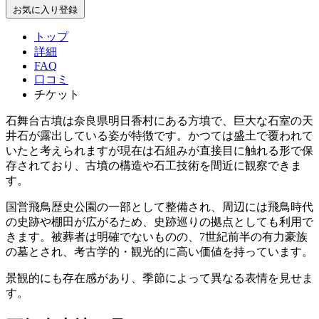
お気に入り登録
トップ
詳細
FAQ
口コミ
チケット
石舞台古墳は奈良県明日香村にある方墳で、巨大な石室の天
井石が露出している姿が特徴です。かつては盛土で覆われて
いたと考えられますが現在は石組みが直接目に触れる形で保
存されており、古墳の構造や石工技術を間近に観察できま
す。
国営飛鳥歴史公園の一部として整備され、周辺には飛鳥時代
の史跡や棚田が広がるため、史跡巡りの拠点としても利用で
きます。被葬者は明確でないものの、7世紀前半の有力豪族
の墓とされ、考古学的・観光的に高い価値を持っています。
景観的にも存在感があり、季節によって異なる表情を見せま
す。