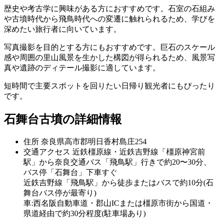
歴史や考古学に興味がある方におすすめです。石室の石組み
や古墳時代から飛鳥時代への変遷に触れられるため、学びを
深めたい旅行者に向いています。
写真撮影を目的とする方にもおすすめです。巨石のスケール
感や周囲の里山風景を生かした構図が得られるため、風景写
真や遺跡のディテール撮影に適しています。
短時間で主要スポットを回りたい日帰り観光者にもぴったり
です。
石舞台古墳の詳細情報
住所
奈良県高市郡明日香村島庄254
交通アクセス
近鉄橿原線・近鉄吉野線「橿原神宮前
駅」から奈良交通バス「飛鳥駅」行きで約20〜30分、
バス停「石舞台」下車すぐ
近鉄吉野線「飛鳥駅」から徒歩またはバスで約10分(石
舞台バス停が最寄り)
車:西名阪自動車道・郡山ICまたは橿原市街から国道・
県道経由で約30分程度(駐車場あり)