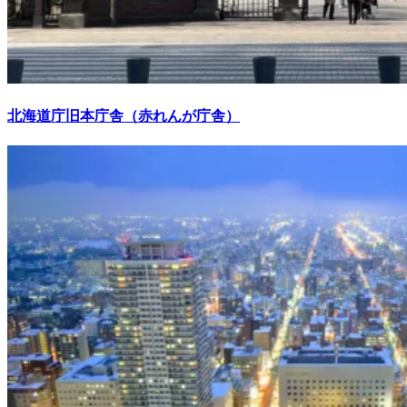
北海道庁旧本庁舎（赤れんが庁舎）