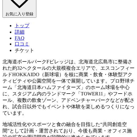
お気に入り登録
トップ
詳細
FAQ
口コミ
チケット
北海道ボールパークFビレッジは、北海道北広島市に整備さ
れた約32ヘクタールの大規模複合エリアで、エスコンフィー
ルドHOKKAIDO（新球場）を核に商業・飲食・体験型アク
ティビティや公園空間を一体で展開しています。プロ野球チ
ーム「北海道日本ハムファイターズ」のホーム球場を中心
に、スタジアム内のランドマーク「TOWER11」やフードホ
ール、複数の飲食ゾーン、アドベンチャーパークなどが配さ
れ、試合日以外でもイベントや体験を楽しめるつくりになっ
ています。
地域活性化やスポーツと食の融合を目指した“共同創造空
間”として計画・運営されており、今後も商業・オフィス施