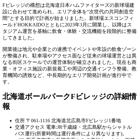
Fビレッジの構想は北海道日本ハムファイターズの新球場建
設に合わせて進められ、エリア全体を“次世代の共同創造空
間”とする目的で計画が始まりました。新球場エスコンフィ
ールドHOKKAIDOとともに2023年3月に開業し、以降はス
タジアム運営を基軸に飲食・体験・交流機能を段階的に整備
してきました。
開業後は地元や企業との連携でイベントや常設の飲食ゾーン
が整備され、駐車場やアクセス面など従来の球場運営とは異
なる街区スケールでの運営体制が確立されました。現在も商
業・オフィス施設の新規着工や周辺の交通インフラ整備、教
育機関の誘致など、中長期的なエリア開発計画が進行中で
す。
北海道ボールパークFビレッジの詳細情
報
住所
〒061-1116 北海道北広島市Fビレッジ1番地
交通アクセス
電車:JR千歳線・北広島駅からシャトル
バス運行(所要時間は運行条件により異なります)。