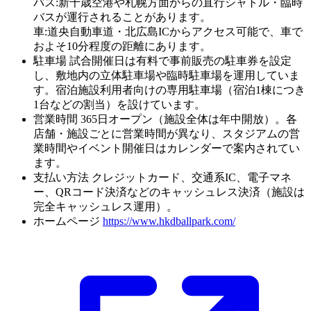
バス:新千歳空港や札幌方面からの直行シャトル・臨時
バスが運行されることがあります。
車:道央自動車道・北広島ICからアクセス可能で、車で
およそ10分程度の距離にあります。
駐車場
試合開催日は有料で事前販売の駐車券を設定
し、敷地内の立体駐車場や臨時駐車場を運用していま
す。宿泊施設利用者向けの専用駐車場（宿泊1棟につき
1台などの割当）を設けています。
営業時間
365日オープン（施設全体は年中開放）。各
店舗・施設ごとに営業時間が異なり、スタジアムの営
業時間やイベント開催日はカレンダーで案内されてい
ます。
支払い方法
クレジットカード、交通系IC、電子マネ
ー、QRコード決済などのキャッシュレス決済（施設は
完全キャッシュレス運用）。
ホームページ
https://www.hkdballpark.com/