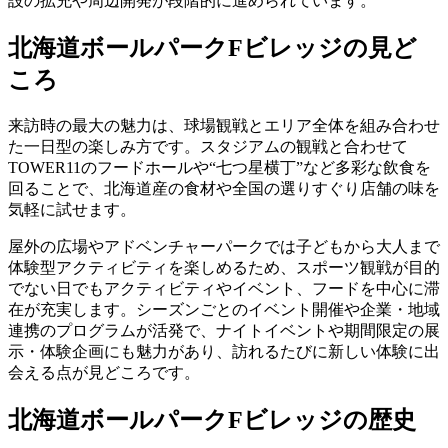
設の拡充や周辺開発が段階的に進められています。
北海道ボールパークFビレッジの見ど
ころ
来訪時の最大の魅力は、球場観戦とエリア全体を組み合わせ
た一日型の楽しみ方です。スタジアムの観戦と合わせて
TOWER11のフードホールや“七つ星横丁”など多彩な飲食を
回ることで、北海道産の食材や全国の選りすぐり店舗の味を
気軽に試せます。
屋外の広場やアドベンチャーパークでは子どもから大人まで
体験型アクティビティを楽しめるため、スポーツ観戦が目的
でない日でもアクティビティやイベント、フードを中心に滞
在が充実します。シーズンごとのイベント開催や企業・地域
連携のプログラムが活発で、ナイトイベントや期間限定の展
示・体験企画にも魅力があり、訪れるたびに新しい体験に出
会える点が見どころです。
北海道ボールパークFビレッジの歴史