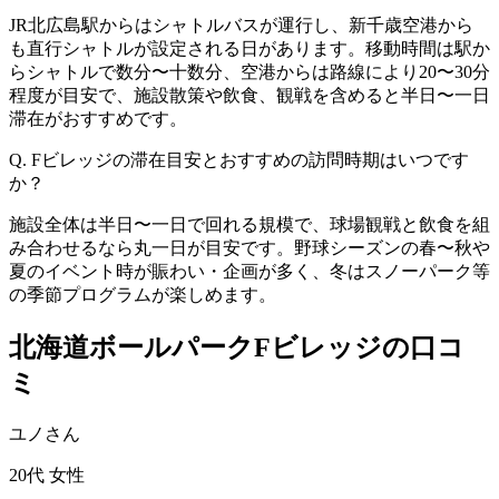
JR北広島駅からはシャトルバスが運行し、新千歳空港から
も直行シャトルが設定される日があります。移動時間は駅か
らシャトルで数分〜十数分、空港からは路線により20〜30分
程度が目安で、施設散策や飲食、観戦を含めると半日〜一日
滞在がおすすめです。
Q. Fビレッジの滞在目安とおすすめの訪問時期はいつです
か？
施設全体は半日〜一日で回れる規模で、球場観戦と飲食を組
み合わせるなら丸一日が目安です。野球シーズンの春〜秋や
夏のイベント時が賑わい・企画が多く、冬はスノーパーク等
の季節プログラムが楽しめます。
北海道ボールパークFビレッジの口コ
ミ
ユノさん
20代
女性