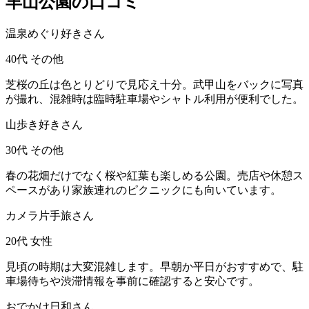
羊山公園の口コミ
温泉めぐり好きさん
40代
その他
芝桜の丘は色とりどりで見応え十分。武甲山をバックに写真
が撮れ、混雑時は臨時駐車場やシャトル利用が便利でした。
山歩き好きさん
30代
その他
春の花畑だけでなく桜や紅葉も楽しめる公園。売店や休憩ス
ペースがあり家族連れのピクニックにも向いています。
カメラ片手旅さん
20代
女性
見頃の時期は大変混雑します。早朝か平日がおすすめで、駐
車場待ちや渋滞情報を事前に確認すると安心です。
おでかけ日和さん