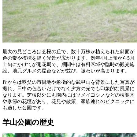
最大の見どころは芝桜の丘で、数十万株が植えられた斜面が
色の帯や模様を描く光景が広がります。例年4月上旬から5月
上旬にかけてが開花期で、期間中は有料区域や臨時の観光施
設、地元グルメの屋台などが並び、賑わいが高まります。
丘からは秩父の市街地や象徴的な武甲山を背景にした写真が
撮れ、日中の色合いだけでなく夕方の光でも印象的な風景に
なります。芝桜以外にも園内にはソメイヨシノなどの桜並木
や季節の花壇があり、花見や散策、家族連れのピクニックに
も適した公園です。
羊山公園の歴史