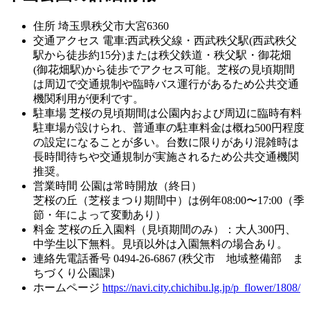
住所
埼玉県秩父市大宮6360
交通アクセス
電車:西武秩父線・西武秩父駅(西武秩父
駅から徒歩約15分)または秩父鉄道・秩父駅・御花畑
(御花畑駅)から徒歩でアクセス可能。芝桜の見頃期間
は周辺で交通規制や臨時バス運行があるため公共交通
機関利用が便利です。
駐車場
芝桜の見頃期間は公園内および周辺に臨時有料
駐車場が設けられ、普通車の駐車料金は概ね500円程度
の設定になることが多い。台数に限りがあり混雑時は
長時間待ちや交通規制が実施されるため公共交通機関
推奨。
営業時間
公園は常時開放（終日）
芝桜の丘（芝桜まつり期間中）は例年08:00〜17:00（季
節・年によって変動あり）
料金
芝桜の丘入園料（見頃期間のみ）：大人300円、
中学生以下無料。見頃以外は入園無料の場合あり。
連絡先電話番号
0494-26-6867 (秩父市 地域整備部 ま
ちづくり公園課)
ホームページ
https://navi.city.chichibu.lg.jp/p_flower/1808/