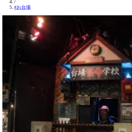
/
#お台場