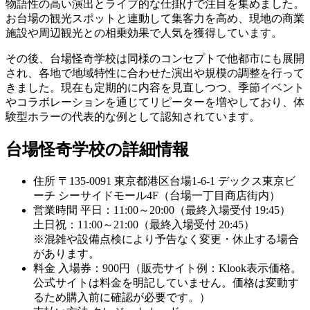
物語性の高い演出とライブ的な仕掛けで注目を集めました。
お台場の観光スポットと連動して集客力を高め、現地の商業
施設や周辺観光との相乗効果で人気を獲得しています。
その後、台場怪奇学校は同様のコンセプトで他都市にも展開
され、各地で地域特性に合わせた演出や規模の調整を行って
きました。現在も定期的に内容を見直しつつ、季節イベント
やコラボレーションを通じてリピーターを増やしており、体
験型ホラーの代表的な例として認知されています。
台場怪奇学校の詳細情報
住所
〒135-0091 東京都港区台場1-6-1 デックス東京ビ
ーチ シーサイドモール4F（台場一丁目商店街内）
営業時間
平日：11:00～20:00（最終入場受付 19:45）
土日祝：11:00～21:00（最終入場受付 20:45）
※混雑や設備点検により予告なく変更・休止する場合
があります。
料金
入場券：900円（販売サイト例：Klook表示価格。
公式サイトは料金を明記していません。価格は変動す
るため購入前に確認が必要です。）