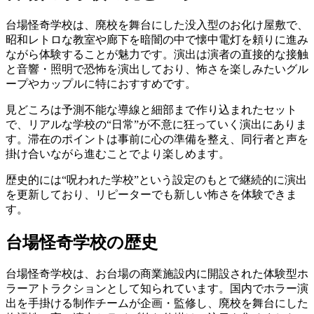
台場怪奇学校は、廃校を舞台にした没入型のお化け屋敷で、
昭和レトロな教室や廊下を暗闇の中で懐中電灯を頼りに進み
ながら体験することが魅力です。演出は演者の直接的な接触
と音響・照明で恐怖を演出しており、怖さを楽しみたいグル
ープやカップルに特におすすめです。
見どころは予測不能な導線と細部まで作り込まれたセット
で、リアルな学校の“日常”が不意に狂っていく演出にありま
す。滞在のポイントは事前に心の準備を整え、同行者と声を
掛け合いながら進むことでより楽しめます。
歴史的には“呪われた学校”という設定のもとで継続的に演出
を更新しており、リピーターでも新しい怖さを体験できま
す。
台場怪奇学校の歴史
台場怪奇学校は、お台場の商業施設内に開設された体験型ホ
ラーアトラクションとして知られています。国内でホラー演
出を手掛ける制作チームが企画・監修し、廃校を舞台にした