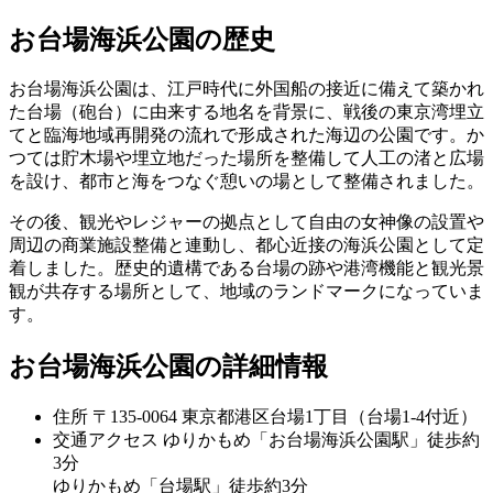
お台場海浜公園の歴史
お台場海浜公園は、江戸時代に外国船の接近に備えて築かれ
た台場（砲台）に由来する地名を背景に、戦後の東京湾埋立
てと臨海地域再開発の流れで形成された海辺の公園です。か
つては貯木場や埋立地だった場所を整備して人工の渚と広場
を設け、都市と海をつなぐ憩いの場として整備されました。
その後、観光やレジャーの拠点として自由の女神像の設置や
周辺の商業施設整備と連動し、都心近接の海浜公園として定
着しました。歴史的遺構である台場の跡や港湾機能と観光景
観が共存する場所として、地域のランドマークになっていま
す。
お台場海浜公園の詳細情報
住所
〒135-0064 東京都港区台場1丁目（台場1-4付近）
交通アクセス
ゆりかもめ「お台場海浜公園駅」徒歩約
3分
ゆりかもめ「台場駅」徒歩約3分