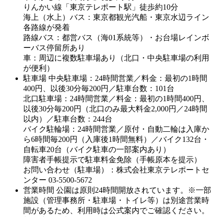
りんかい線「東京テレポート駅」徒歩約10分
海上（水上）バス：東京都観光汽船・東京水辺ライン
各路線が発着
路線バス：都営バス（海01系統等）・お台場レインボ
ーバス停留所あり
車：周辺に複数駐車場あり（北口・中央駐車場の利用
が便利）
駐車場
中央駐車場：24時間営業／料金：最初の1時間
400円、以後30分毎200円／駐車台数：101台
北口駐車場：24時間営業／料金：最初の1時間400円、
以後30分毎200円（北口のみ最大料金2,000円／24時間
以内）／駐車台数：244台
バイク駐輪場：24時間営業／原付・自動二輪は入庫か
ら6時間毎200円（入庫後1時間無料）／バイク132台・
自転車20台（バイク駐車の一部案内あり）
障害者手帳提示で駐車料金免除（手帳原本を提示）
お問い合わせ（駐車場）：株式会社東京テレポートセ
ンター 03-5500-5672
営業時間
公園は原則24時間開放されています。※一部
施設（管理事務所・駐車場・トイレ等）は別途営業時
間があるため、利用時は公式案内でご確認ください。