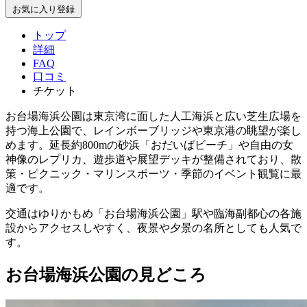
お気に入り登録
トップ
詳細
FAQ
口コミ
チケット
お台場海浜公園は東京湾に面した人工海浜と広い芝生広場を
持つ海上公園で、レインボーブリッジや東京港の眺望が楽し
めます。延長約800mの砂浜「おだいばビーチ」や自由の女
神像のレプリカ、遊歩道や展望デッキが整備されており、散
策・ピクニック・マリンスポーツ・季節のイベント観覧に最
適です。
交通はゆりかもめ「お台場海浜公園」駅や臨海副都心の各施
設からアクセスしやすく、夜景や夕景の名所としても人気で
す。
お台場海浜公園の見どころ