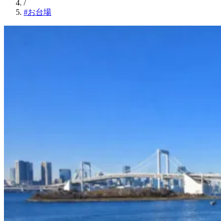
/
#お台場