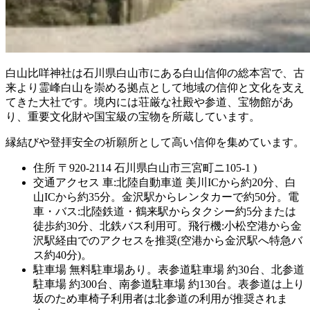
白山比咩神社は石川県白山市にある白山信仰の総本宮で、古
来より霊峰白山を崇める拠点として地域の信仰と文化を支え
てきた大社です。境内には荘厳な社殿や参道、宝物館があ
り、重要文化財や国宝級の宝物を所蔵しています。
縁結びや登拝安全の祈願所として高い信仰を集めています。
住所
〒920-2114 石川県白山市三宮町ニ105-1 )
交通アクセス
車:北陸自動車道 美川ICから約20分、白
山ICから約35分。金沢駅からレンタカーで約50分。電
車・バス:北陸鉄道・鶴来駅からタクシー約5分または
徒歩約30分、北鉄バス利用可。飛行機:小松空港から金
沢駅経由でのアクセスを推奨(空港から金沢駅へ特急バ
ス約40分)。
駐車場
無料駐車場あり。表参道駐車場 約30台、北参道
駐車場 約300台、南参道駐車場 約130台。表参道は上り
坂のため車椅子利用者は北参道の利用が推奨されま