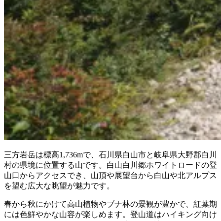
三方岩岳は標高1,736mで、石川県白山市と岐阜県大野郡白川
村の県境に位置する山です。白山白川郷ホワイトロードの登
山口からアクセスでき、山頂や展望台から白山や北アルプス
を望む広大な眺望が魅力です。
春から秋にかけて高山植物やブナ林の景観が豊かで、紅葉期
には色鮮やかな山容が楽しめます。登山道はハイキング向け