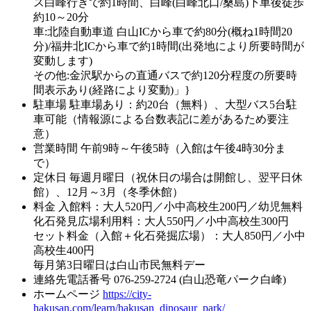
ス白峰行きで約1時間、白峰(白峰北口/桑島)下車後徒歩
約10～20分
車:北陸自動車道 白山ICから車で約80分(概ね1時間20
分)/福井北ICから車で約1時間(出発地により所要時間が
変動します)
その他:金沢駅からの直通バスで約120分程度の所要時
間表示あり(経路により変動)」}
駐車場
駐車場あり：約20台（無料）、大型バス5台駐
車可能（情報源による台数表記に差があるため要注
意）
営業時間
午前9時～午後5時（入館は午後4時30分ま
で）
定休日
毎週月曜日（祝休日の場合は開館し、翌平日休
館）、12月～3月（冬季休館）
料金
入館料：大人520円／小中高校生200円／幼児無料
化石発見広場利用料：大人550円／小中高校生300円
セット料金（入館＋化石発掘広場）：大人850円／小中
高校生400円
毎月第3日曜日は白山市民無料デー
連絡先電話番号
076-259-2724 (白山恐竜パーク白峰)
ホームページ
https://city-
hakusan.com/learn/hakusan_dinosaur_park/