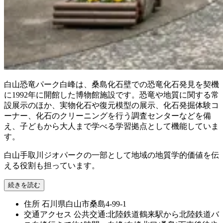
白山恐竜パーク白峰は、桑島化石壁での恐竜化石発見を契機
に1992年に開館した博物館施設です。恐竜や地質に関する常
設展示のほか、実物化石や復元模型の展示、化石発掘体験コ
ーナー、化石のクリーニングを行う調査センターなどを備
え、子どもから大人まで学べる学習拠点として機能していま
す。
白山手取川ジオパークの一部として地域の地質学的価値を伝
える役割も担っています。
続きを読む
住所
石川県白山市桑島4-99-1
交通アクセス
公共交通:北陸鉄道鶴来駅から北陸鉄道バ