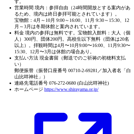
す。
営業時間
境内：参拝自由（24時間開放とする案内があ
るため、境内は終日参拝可能とされています）。
宝物館：4月～10月 9:00～16:00、11月 9:30～15:30、12
月～3月は冬期休館と案内されています。
料金
境内の参拝は無料です。宝物館入館料：大人（個
人）300円、団体200円。高校生以下無料（団体は20名
以上）。拝観時間は4月〜10月9:00〜16:00、11月9:30〜
15:30、12月〜3月は休館の場合あり。
支払い方法
現金書留（郵送でのご祈祷の初穂料支払
い）
郵便振替（振替口座番号 00710-2-69281／加入者名「白
山比咩神社」）
連絡先電話番号
076-272-0680 (白山比咩神社)
ホームページ
https://www.shirayama.or.jp/