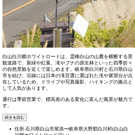
白山白川郷ホワイトロードは、霊峰白山の山麓を横断する景
観道路で、新緑や紅葉、滝やブナの原生林といった四季折々
の自然景観を近くで楽しめます。岐阜県白川村と石川県白山
市を結び、沿線には日本の滝百選に選ばれた滝や展望台が点
在しているため、ドライブや写真撮影、ハイキングの拠点と
して人気があります。
通行は季節営業で、標高差のある変化に富んだ風景が魅力で
す。
続きを読む
住所
石川県白山市尾添〜岐阜県大野郡白川村(白山白