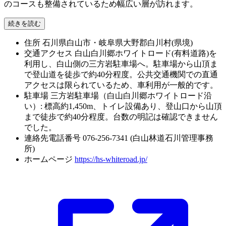
のコースも整備されているため幅広い層が訪れます。
続きを読む
住所
石川県白山市・岐阜県大野郡白川村(県境)
交通アクセス
白山白川郷ホワイトロード(有料道路)を
利用し、白山側の三方岩駐車場へ。駐車場から山頂ま
で登山道を徒歩で約40分程度。公共交通機関での直通
アクセスは限られているため、車利用が一般的です。
駐車場
三方岩駐車場（白山白川郷ホワイトロード沿
い）: 標高約1,450m、トイレ設備あり、登山口から山頂
まで徒歩で約40分程度。台数の明記は確認できません
でした。
連絡先電話番号
076-256-7341 (白山林道石川管理事務
所)
ホームページ
https://hs-whiteroad.jp/