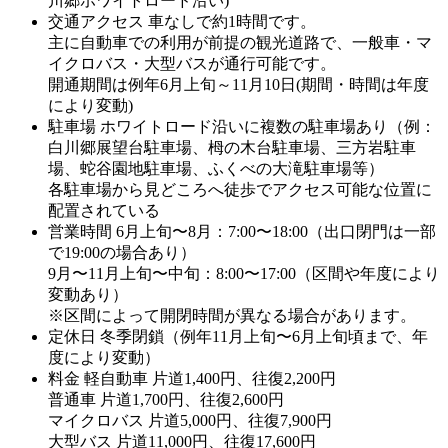
川郷ホワイトロード沿い)
交通アクセス
車なしで約1時間です。
主に自動車での利用が前提の観光道路で、一般車・マ
イクロバス・大型バスが通行可能です。
開通期間は例年6月上旬～11月10日(期間・時間は年度
により変動)
駐車場
ホワイトロード沿いに複数の駐車場あり（例：
白川郷展望台駐車場、栂の木台駐車場、三方岩駐車
場、蛇谷園地駐車場、ふくべの大滝駐車場等）
各駐車場から見どころへ徒歩でアクセス可能な位置に
配置されている
営業時間
6月上旬〜8月：7:00〜18:00（出口閉門は一部
で19:00の場合あり）
9月〜11月上旬〜中旬：8:00〜17:00（区間や年度により
変動あり）
※区間によって開閉時間が異なる場合があります。
定休日
冬季閉鎖（例年11月上旬〜6月上旬頃まで、年
度により変動）
料金
軽自動車 片道1,400円、往復2,200円
普通車 片道1,700円、往復2,600円
マイクロバス 片道5,000円、往復7,900円
大型バス 片道11,000円、往復17,600円