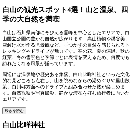
白山の観光スポット4選！山と温泉、四
季の大自然を満喫
白山は石川県南部にそびえる霊峰を中心としたエリアで、白
山国立公園の豊かな自然が広がります。高山植物や渓谷美、
雪解け水が作る滝景観など、手つかずの自然を感じられるト
レッキングやドライブが魅力です。春の花、夏の深緑、秋の
紅葉、冬の雪景色と季節ごとに表情を変えるため、何度でも
訪れたくなる風景が揃っています。
周辺には温泉地や歴史ある集落、白山比咩神社といった文化
的な見どころも点在し、山を眺めながらの湯めぐりや里山散
策、白川郷方面へのドライブと組み合わせた旅が楽しめま
す。自然観察や写真撮影、静かな滞在を好む旅行者に向いた
エリアです。
続きを読む
白山比咩神社