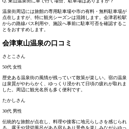
Q. 東山温泉街に車で行く場合、駐車場はありますか？
温泉街周辺には旅館の専用駐車場や市の有料・無料駐車場が
点在しますが、特に観光シーズンは混雑します。会津若松駅
からの路線バス利用や、施設へ事前に駐車可否を確認するこ
とをおすすめします。
会津東山温泉の口コミ
さとこさん
50代
女性
歴史ある温泉街の風情が残っていて散策が楽しい。宿の温泉
は泉質がやわらかく、ゆっくり浸かれて日頃の疲れが取れま
した。周辺に観光名所も多く便利です。
たかしさん
30代
男性
伝統的な旅館が点在し、料理や接客に地元らしさを感じられ
る。露天や貸切風呂がある宿もあり景色を楽しみながらゆっ