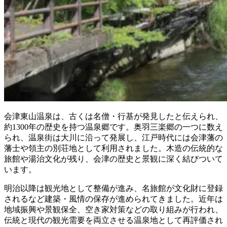
会津東山温泉は、古くは名僧・行基が発見したと伝えられ、
約1300年の歴史を持つ温泉郷です。奥羽三楽郷の一つに数え
られ、温泉街は大川に沿って発展し、江戸時代には会津藩の
藩士や領主の別荘地として利用されました。木造の伝統的な
旅館や湯治文化が残り、会津の歴史と景観に深く結びついて
います。
明治以降は観光地として整備が進み、名旅館が文化財に登録
されるなど建築・風情の保存が進められてきました。近年は
地域振興や景観保全、空き家対策などの取り組みが行われ、
伝統と現代の観光需要を両立させる温泉地として再評価され