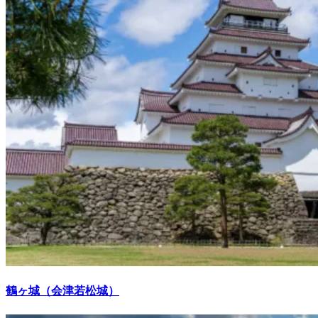
鶴ヶ城（会津若松城）