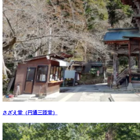
さざえ堂（円通三匝堂）