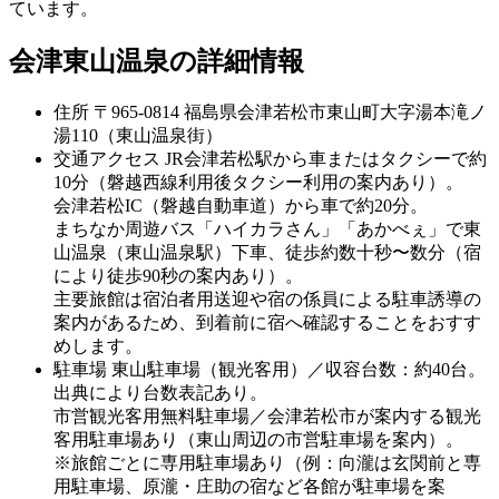
ています。
会津東山温泉の詳細情報
住所
〒965-0814 福島県会津若松市東山町大字湯本滝ノ
湯110（東山温泉街）
交通アクセス
JR会津若松駅から車またはタクシーで約
10分（磐越西線利用後タクシー利用の案内あり）。
会津若松IC（磐越自動車道）から車で約20分。
まちなか周遊バス「ハイカラさん」「あかべぇ」で東
山温泉（東山温泉駅）下車、徒歩約数十秒〜数分（宿
により徒歩90秒の案内あり）。
主要旅館は宿泊者用送迎や宿の係員による駐車誘導の
案内があるため、到着前に宿へ確認することをおすす
めします。
駐車場
東山駐車場（観光客用）／収容台数：約40台。
出典により台数表記あり。
市営観光客用無料駐車場／会津若松市が案内する観光
客用駐車場あり（東山周辺の市営駐車場を案内）。
※旅館ごとに専用駐車場あり（例：向瀧は玄関前と専
用駐車場、原瀧・庄助の宿など各館が駐車場を案